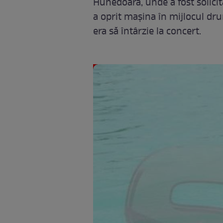
Hunedoara, unde a fost solicit
a oprit mașina în mijlocul dru
era să întârzie la concert.