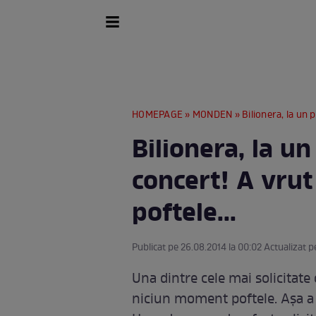
HOMEPAGE
»
MONDEN
» Bilionera, la un 
Bilionera, la un
concert! A vrut
poftele...
Publicat pe 26.08.2014 la 00:02 Actualizat p
Una dintre cele mai solicitate 
niciun moment poftele. Așa a p