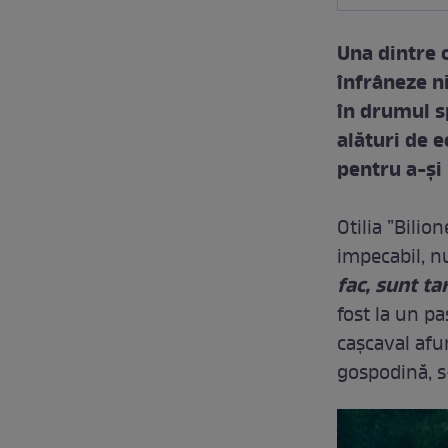
Una dintre c
înfrâneze ni
în drumul s
alături de e
pentru a-și 
Otilia ”Bilio
impecabil, n
fac, sunt ta
fost la un pa
cașcaval afu
gospodină, s