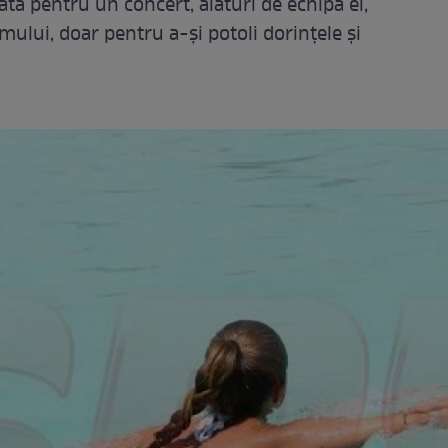
ată pentru un concert, alături de echipa ei,
mului, doar pentru a-și potoli dorințele și