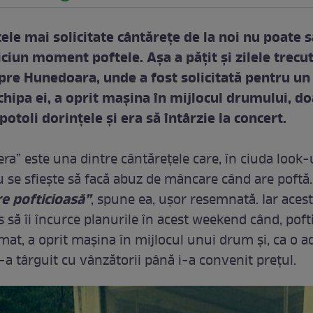
ele mai solicitate cântărețe de la noi nu poate să
ciun moment poftele. Așa a pățit și zilele trecu
pre Hunedoara, unde a fost solicitată pentru un
chipa ei, a oprit mașina în mijlocul drumului, do
potoli dorințele și era să întârzie la concert.
nera” este una dintre cântărețele care, în ciuda look-
u se sfiește să facă abuz de mâncare când are poftă.
re pofticioasă”
, spune ea, ușor resemnată. Iar acest
s să îi încurce planurile în acest weekend când, poft
mat, a oprit mașina în mijlocul unui drum și, ca o a
-a târguit cu vânzătorii până i-a convenit prețul.