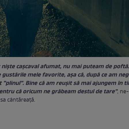
 niște cașcaval afumat, nu mai puteam de poftă. 
 gustările mele favorite, așa că, după ce am neg
 ”plinul”. Bine că am reușit să mai ajungem în ti
pentru că oricum ne grăbeam destul de tare”
, ne
sa cântăreață.