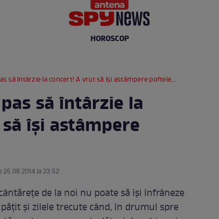
HOROSCOP
pas să întârzie la concert! A vrut să îşi astâmpere poftele...
 pas să întârzie la
 să îşi astâmpere
e 25.08.2014 la 23:52
cântărețe de la noi nu poate să își înfrâneze
ățit și zilele trecute când, în drumul spre