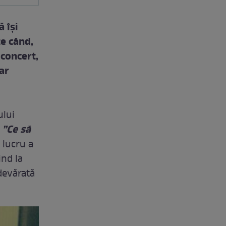
 își
te când,
 concert,
ar
ului
”Ce să
 lucru a
ind la
devărată