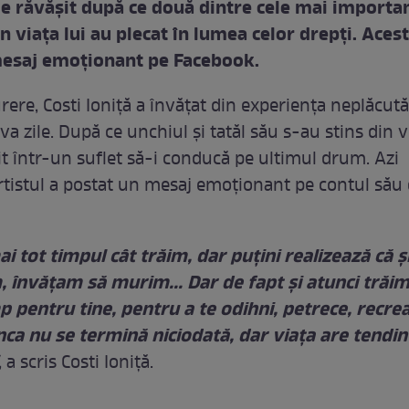
ă e răvăşit după ce două dintre cele mai importa
 viaţa lui au plecat în lumea celor drepţi. Acest
mesaj emoţionant pe Facebook.
rere, Costi Ioniţă a învăţat din experienţa neplăcut
va zile. După ce unchiul şi tatăl său s-au stins din v
it într-un suflet să-i conducă pe ultimul drum. Azi
rtistul a postat un mesaj emoţionant pe contul său
 tot timpul cât trăim, dar puțini realizează că ș
 învățam să murim... Dar de fapt și atunci trăim
 pentru tine, pentru a te odihni, petrece, recrea
ca nu se termină niciodată, dar viaţa are tendin
, a scris Costi Ioniţă.