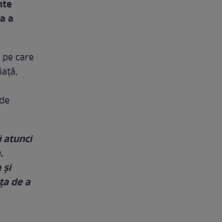
nte
a a
ă pe care
iaţă,
 de
i atunci
.
 şi
ţa de a