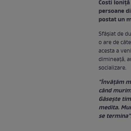
Costi Ioniţ
persoane din
postat un 
Sfâşiat de du
o are de câte
acesta a ven
dimineaţă, a
socializare.
"Învățăm mai
când murim,
Găseşte timp
medita. Mun
se termina"