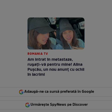
ROMANIA TV
Am intrat în metastaze,
rugaţi-vă pentru mine! Alina
Puşcău, un nou anunţ cu ochii
în lacrimi
Adaugă-ne ca sursă preferată în Google
Urmărește SpyNews pe Discover