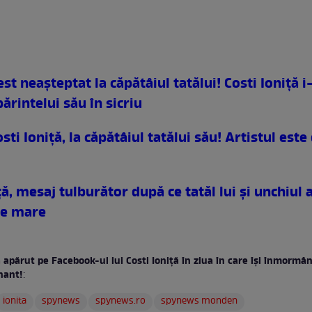
st neaşteptat la căpătâiul tatălui! Costi Ioniţă i
ărintelui său în sicriu
sti Ioniţă, la căpătâiul tatălui său! Artistul est
ţă, mesaj tulburător după ce tatăl lui şi unchiul 
 e mare
 apărut pe Facebook-ul lui Costi Ioniţă în ziua în care îşi înmormân
nant!
:
ionita
spynews
spynews.ro
spynews monden