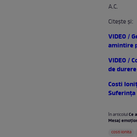
A.C.
Citeşte şi:
VIDEO / Ge
amintire p
VIDEO / Co
de durere
Costi Ioni
Suferinţa
Ce a
În articolul
Mesaj emoţio
costi ionita