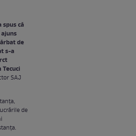
a spus că
 ajuns
bărbat de
at s-a
rct
n Tecuci
ector SAJ
stanța,
ucrările de
i
stanța.