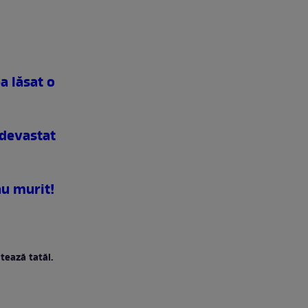
-a lăsat o
e devastat
au murit!
tează tatăl.