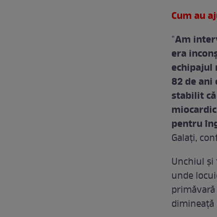
Cum au aju
Am interv
"
era incon
echipajul 
82 de ani 
stabilit c
miocardic.
pentru îng
Galaţi, con
Unchiul şi 
unde locuie
primăvară l
dimineață d