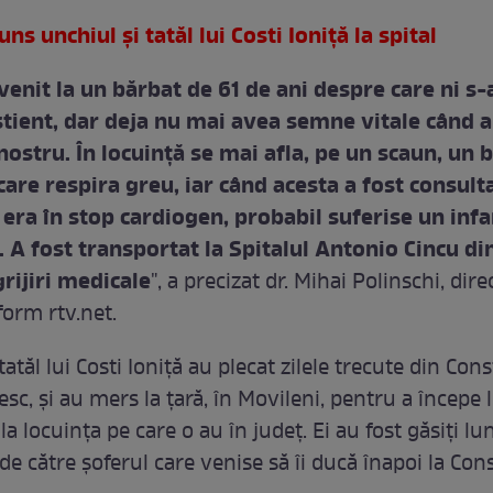
ns unchiul şi tatăl lui Costi Ioniţă la spital
enit la un bărbat de 61 de ani despre care ni s-
știent, dar deja nu mai avea semne vitale când a
nostru. În locuinţă se mai afla, pe un scaun, un 
care respira greu, iar când acesta a fost consult
ă era în stop cardiogen, probabil suferise un infa
 A fost transportat la Spitalul Antonio Cincu di
rijiri medicale
", a precizat dr. Mihai Polinschi, dir
form rtv.net.
tatăl lui Costi Ioniţă au plecat zilele trecute din Con
sc, și au mers la țară, în Movileni, pentru a începe l
a locuința pe care o au în județ. Ei au fost găsiți lun
e către șoferul care venise să îi ducă înapoi la Con