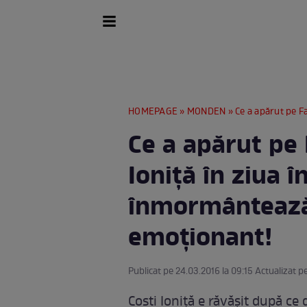
HOMEPAGE
»
MONDEN
» Ce a apărut pe Facebook
Ce a apărut pe 
Ioniţă în ziua în
înmormântează 
emoţionant!
Publicat pe 24.03.2016 la 09:15 Actualizat pe
Costi Ioniţă e răvăşit după c