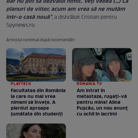
dar nu pot să dezvălui nimic. Veţi vedea (...) Ca
planuri de viitor, acum am vrea să ne mutăm
într-o casă nouă"
, a dezvăluit Cristian pentru
Spynews.ro.
Articolul continuă după recomandări
PLAYTECH
ROMANIA TV
Facultatea din România
Am intrat în
la care nu mai vrea
metastaze, rugaţi-vă
nimeni să înveţe. A
pentru mine! Alina
pierdut aproape
Puşcău, un nou anunţ
jumătate din studenţi
cu ochii în lacrimi