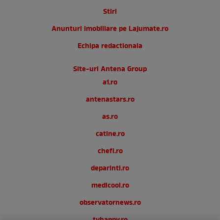
Stiri
Anunturi imobiliare pe Lajumate.ro
Echipa redactionala
Site-uri Antena Group
a1.ro
antenastars.ro
as.ro
catine.ro
chefi.ro
deparinti.ro
medicool.ro
observatornews.ro