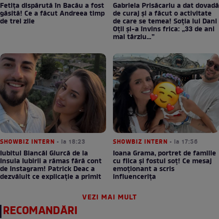
Fetița dispărută în Bacău a fost
Gabriela Prisăcariu a dat dovadă
găsită! Ce a făcut Andreea timp
de curaj și a făcut o activitate
de trei zile
de care se temea! Soția lui Dani
Oțil și-a învins frica: „33 de ani
mai târziu…”
SHOWBIZ INTERN
• la 18:23
SHOWBIZ INTERN
• la 17:56
Iubitul Biancăi Giurcă de la
Ioana Grama, portret de familie
Insula Iubirii a rămas fără cont
cu fiica și fostul soț! Ce mesaj
de Instagram! Patrick Deac a
emoționant a scris
dezvăluit ce explicație a primit
influencerița
VEZI MAI MULT
RECOMANDĂRI