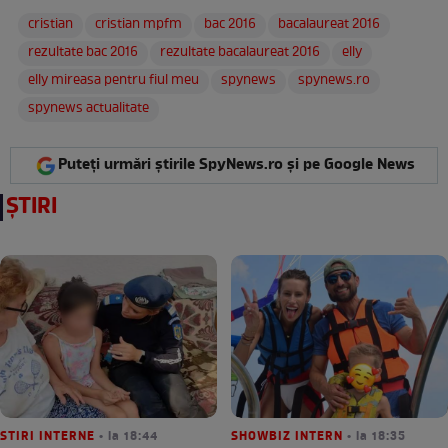
cristian
cristian mpfm
bac 2016
bacalaureat 2016
rezultate bac 2016
rezultate bacalaureat 2016
elly
elly mireasa pentru fiul meu
spynews
spynews.ro
spynews actualitate
Puteți urmări știrile SpyNews.ro și pe Google News
ȘTIRI
STIRI INTERNE
• la 18:44
SHOWBIZ INTERN
• la 18:35