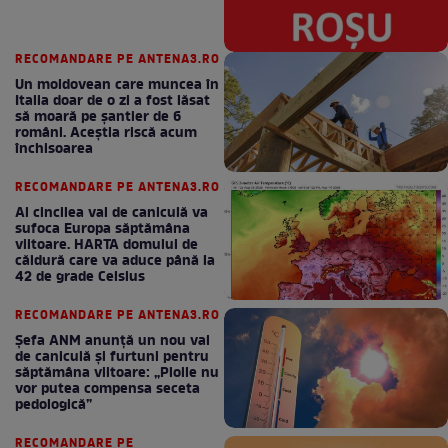
RECOMANDARE PE ANTENA3.RO
Un moldovean care muncea în
Italia doar de o zi a fost lăsat
să moară pe şantier de 6
români. Aceștia riscă acum
închisoarea
RECOMANDARE PE ANTENA3.RO
Al cincilea val de caniculă va
sufoca Europa săptămâna
viitoare. HARTA domului de
căldură care va aduce până la
42 de grade Celsius
RECOMANDARE PE ANTENA3.RO
Șefa ANM anunță un nou val
de caniculă și furtuni pentru
săptămâna viitoare: „Ploile nu
vor putea compensa seceta
pedologică”
RECOMANDARE PE