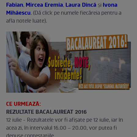
Fabian
Mircea Eremia
Laura Dincă
Ivona
,
,
şi
Mihăescu
. (Dă click pe numele fiecăreia pentru a
afla notele luate).
CE URMEAZĂ:
REZULTATE BACALAUREAT 2016
12 iulie - Rezultatele vor fi afişate pe 12 iulie, iar în
acea zi, în intervalul 16.00 – 20.00, vor putea fi
depuse contestaţiile.