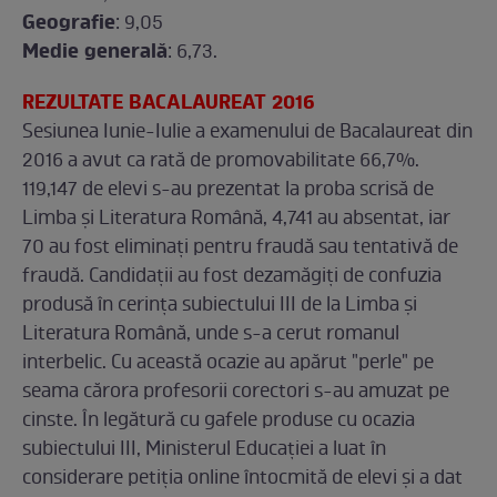
Geografie
: 9,05
Medie generală
: 6,73.
REZULTATE BACALAUREAT 2016
Sesiunea Iunie-Iulie a examenului de Bacalaureat din
2016 a avut ca rată de promovabilitate 66,7%.
119,147 de elevi s-au prezentat la proba scrisă de
Limba şi Literatura Română, 4,741 au absentat, iar
70 au fost eliminaţi pentru fraudă sau tentativă de
fraudă. Candidaţii au fost dezamăgiţi de confuzia
produsă în cerinţa subiectului III de la Limba şi
Literatura Română, unde s-a cerut romanul
interbelic. Cu această ocazie au apărut "perle" pe
seama cărora profesorii corectori s-au amuzat pe
cinste. În legătură cu gafele produse cu ocazia
subiectului III, Ministerul Educaţiei a luat în
considerare petiţia online întocmită de elevi şi a dat