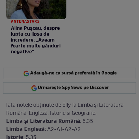
ANTENASTARS
Alina Pușcău, despre
lupta cu lipsa de
încredere: „Aveam
foarte multe gânduri
negative”
Adaugă-ne ca sursă preferată în Google
Urmărește SpyNews pe Discover
Iată notele obţinute de Elly la Limba şi Literatura
Română, Engleză, Istorie şi Geografie:
Limba şi Literatura Română
: 5,35
Limba Engleză
: A2-A1-A2-A2
Istorie
: 5,35