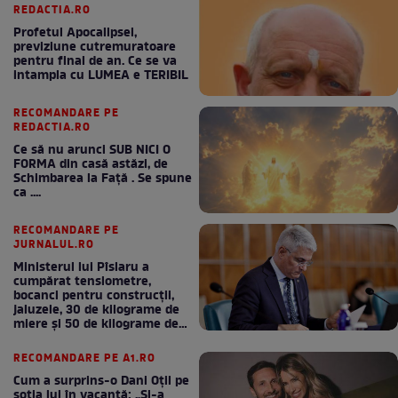
REDACTIA.RO
Profetul Apocalipsei,
previziune cutremuratoare
pentru final de an. Ce se va
intampla cu LUMEA e TERIBIL
RECOMANDARE PE
REDACTIA.RO
Ce să nu arunci SUB NICI O
FORMA din casă astăzi, de
Schimbarea la Față . Se spune
ca ....
RECOMANDARE PE
JURNALUL.RO
Ministerul lui Pîslaru a
cumpărat tensiometre,
bocanci pentru construcții,
jaluzele, 30 de kilograme de
miere și 50 de kilograme de
cafea
RECOMANDARE PE A1.RO
Cum a surprins-o Dani Oțil pe
soția lui în vacanță: „Și-a