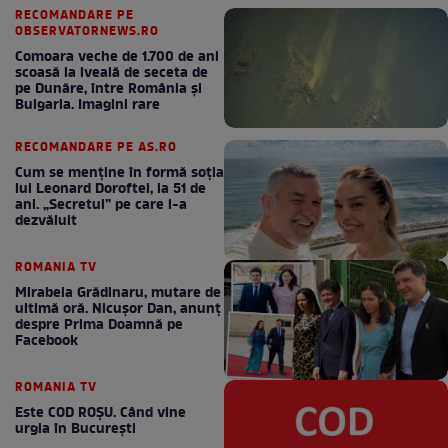
RECOMANDARE PE
OBSERVATORNEWS.RO
Comoara veche de 1.700 de ani
scoasă la iveală de seceta de
pe Dunăre, între România şi
Bulgaria. Imagini rare
RECOMANDARE PE AS.RO
Cum se menţine în formă soţia
lui Leonard Doroftei, la 51 de
ani. „Secretul” pe care l-a
dezvăluit
ROMANIA TV
Mirabela Grădinaru, mutare de
ultimă oră. Nicuşor Dan, anunţ
despre Prima Doamnă pe
Facebook
ROMANIA TV
Este COD ROŞU. Când vine
urgia în Bucureşti