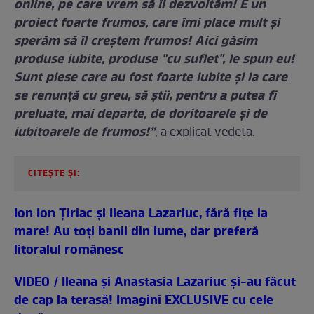
online, pe care vrem să îl dezvoltăm! E un
proiect foarte frumos, care îmi place mult şi
sperăm să îl creştem frumos! Aici găsim
produse iubite, produse "cu suflet", le spun eu!
Sunt piese care au fost foarte iubite şi la care
se renunţă cu greu, să ştii, pentru a putea fi
preluate, mai departe, de doritoarele şi de
iubitoarele de frumos!”
, a explicat vedeta.
CITEȘTE ȘI:
Ion Ion Ţiriac şi Ileana Lazariuc, fără fiţe la
mare! Au toţi banii din lume, dar preferă
litoralul românesc
VIDEO / Ileana și Anastasia Lazariuc și-au făcut
de cap la terasă! Imagini EXCLUSIVE cu cele