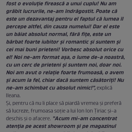
fost o evoluţie firească a unui cuplu! Nu am
grăbit lucrurile, ne-am îndrăgostit. Poate că
este un dezavantaj pentru el faptul că lumea îl
percepe altfel, din cauza numelui! Dar el este
un băiat absolut normal, fără fiţe, este un
bărbat foarte iubitor şi romantic şi suntem şi
cei mai buni prieteni! Vorbesc absolut orice cu
el! Noi ne-am format aşa, o lume de-a noastră,
cu un cerc de prieteni şi suntem noi, doar noi.
Noi am avut o relaţie foarte frumoasă, o avem
şi acum la fel, chiar dacă suntem căsătoriţi! Nu
ne-am schimbat cu absolut nimic!”,
explică
Ileana.
Și, pentru că nu îi place să piardă vremea și preferă
să lucreze, frumoasa soție a lui Ion Ion Țiriac și-a
”Acum mi-am concentrat
deschis și o afacere.
atenţia pe acest showroom şi pe magazinul