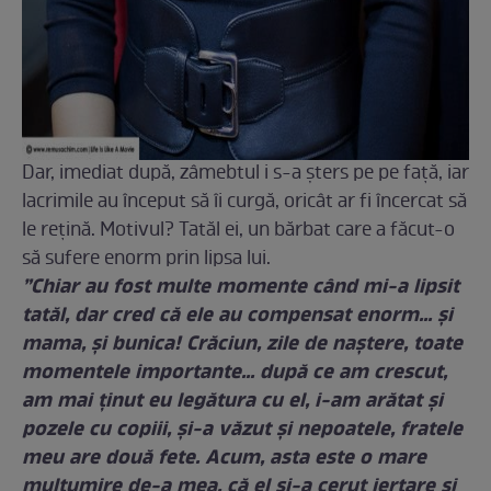
Dar, imediat după, zâmebtul i s-a șters pe pe față, iar
lacrimile au început să îi curgă, oricât ar fi încercat să
le rețină. Motivul? Tatăl ei, un bărbat care a făcut-o
să sufere enorm prin lipsa lui.
”Chiar au fost multe momente când mi-a lipsit
tatăl, dar cred că ele au compensat enorm... şi
mama, şi bunica! Crăciun, zile de naştere, toate
momentele importante... după ce am crescut,
am mai ţinut eu legătura cu el, i-am arătat şi
pozele cu copiii, şi-a văzut şi nepoatele, fratele
meu are două fete. Acum, asta este o mare
mulţumire de-a mea, că el şi-a cerut iertare şi