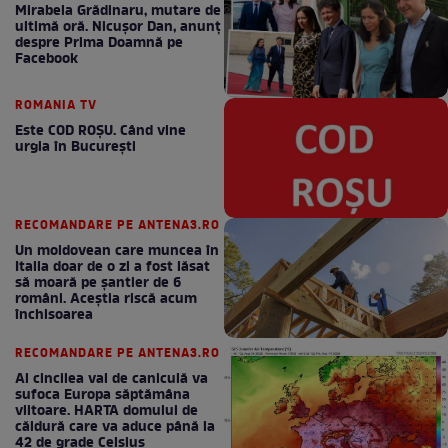
Mirabela Grădinaru, mutare de
ultimă oră. Nicuşor Dan, anunţ
despre Prima Doamnă pe
Facebook
ROMANIA TV
Este COD ROŞU. Când vine
urgia în Bucureşti
RECOMANDARE PE ANTENA3.RO
Un moldovean care muncea în
Italia doar de o zi a fost lăsat
să moară pe şantier de 6
români. Aceștia riscă acum
închisoarea
RECOMANDARE PE ANTENA3.RO
Al cincilea val de caniculă va
sufoca Europa săptămâna
viitoare. HARTA domului de
căldură care va aduce până la
42 de grade Celsius