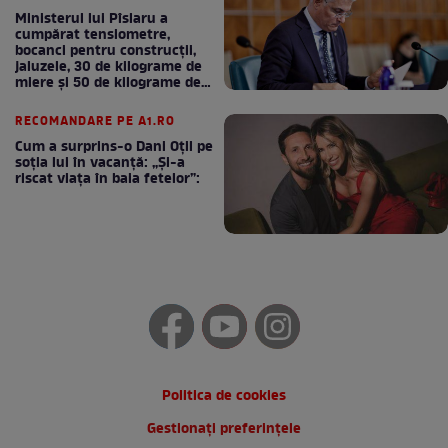
Ministerul lui Pîslaru a
cumpărat tensiometre,
bocanci pentru construcții,
jaluzele, 30 de kilograme de
miere și 50 de kilograme de
cafea
RECOMANDARE PE A1.RO
Cum a surprins-o Dani Oțil pe
soția lui în vacanță: „Și-a
riscat viața în baia fetelor”:
Politica de cookies
Gestionați preferințele