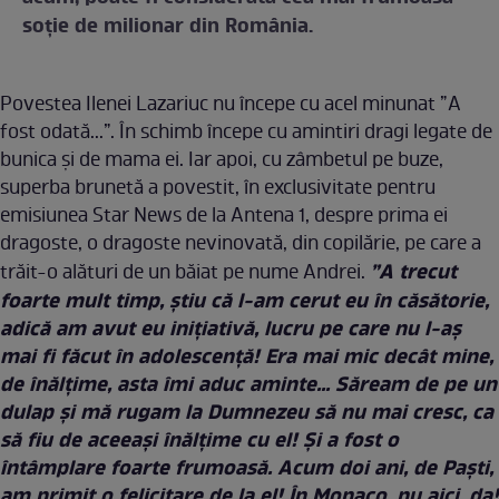
soție de milionar din România.
Povestea Ilenei Lazariuc nu începe cu acel minunat ”A
fost odată...”. În schimb începe cu amintiri dragi legate de
bunica și de mama ei. Iar apoi, cu zâmbetul pe buze,
superba brunetă a povestit, în exclusivitate pentru
emisiunea Star News de la Antena 1, despre prima ei
dragoste, o dragoste nevinovată, din copilărie, pe care a
”A trecut
trăit-o alături de un băiat pe nume Andrei.
foarte mult timp, ştiu că l-am cerut eu în căsătorie,
adică am avut eu iniţiativă, lucru pe care nu l-aş
mai fi făcut în adolescenţă! Era mai mic decât mine,
de înălţime, asta îmi aduc aminte... Săream de pe un
dulap şi mă rugam la Dumnezeu să nu mai cresc, ca
să fiu de aceeaşi înălţime cu el! Şi a fost o
întâmplare foarte frumoasă. Acum doi ani, de Paşti,
am primit o felicitare de la el! În Monaco, nu aici, da!