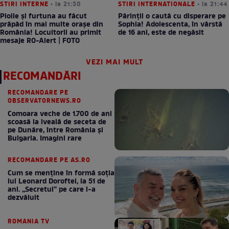
STIRI INTERNE
• la 21:50
STIRI INTERNATIONALE
• la 21:44
Ploile și furtuna au făcut
Părinții o caută cu disperare pe
prăpăd în mai multe orașe din
Sophia! Adolescenta, în vârstă
România! Locuitorii au primit
de 16 ani, este de negăsit
mesaje RO-Alert | FOTO
VEZI MAI MULT
RECOMANDĂRI
RECOMANDARE PE
OBSERVATORNEWS.RO
Comoara veche de 1.700 de ani
scoasă la iveală de seceta de
pe Dunăre, între România şi
Bulgaria. Imagini rare
RECOMANDARE PE AS.RO
Cum se menţine în formă soţia
lui Leonard Doroftei, la 51 de
ani. „Secretul” pe care l-a
dezvăluit
ROMANIA TV