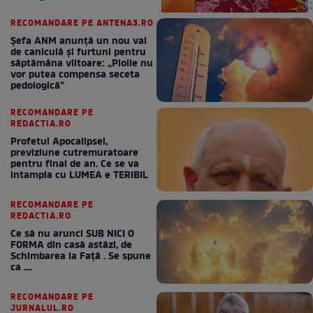
RECOMANDARE PE ANTENA3.RO
Șefa ANM anunță un nou val
de caniculă și furtuni pentru
săptămâna viitoare: „Ploile nu
vor putea compensa seceta
pedologică”
RECOMANDARE PE
REDACTIA.RO
Profetul Apocalipsei,
previziune cutremuratoare
pentru final de an. Ce se va
intampla cu LUMEA e TERIBIL
RECOMANDARE PE
REDACTIA.RO
Ce să nu arunci SUB NICI O
FORMA din casă astăzi, de
Schimbarea la Față . Se spune
ca ....
RECOMANDARE PE
JURNALUL.RO