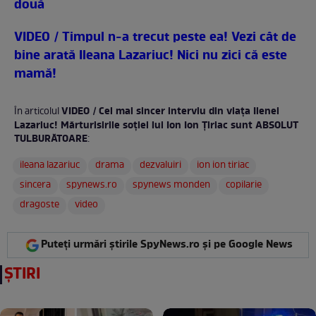
două
VIDEO / Timpul n-a trecut peste ea! Vezi cât de
bine arată Ileana Lazariuc! Nici nu zici că este
mamă!
VIDEO / Cel mai sincer interviu din viața Ilenei
În articolul
Lazariuc! Mărturisirile soției lui Ion Ion Țiriac sunt ABSOLUT
TULBURĂTOARE
:
ileana lazariuc
drama
dezvaluiri
ion ion tiriac
sincera
spynews.ro
spynews monden
copilarie
dragoste
video
Puteți urmări știrile SpyNews.ro și pe Google News
ȘTIRI