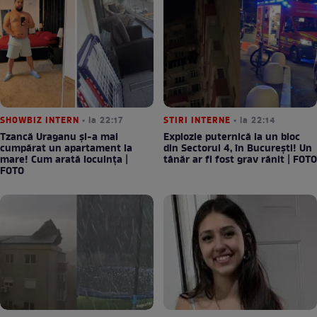
SHOWBIZ INTERN
• la 22:17
STIRI INTERNE
• la 22:14
Tzancă Uraganu și-a mai
Explozie puternică la un bloc
cumpărat un apartament la
din Sectorul 4, în București! Un
mare! Cum arată locuința |
tânăr ar fi fost grav rănit | FOTO
FOTO