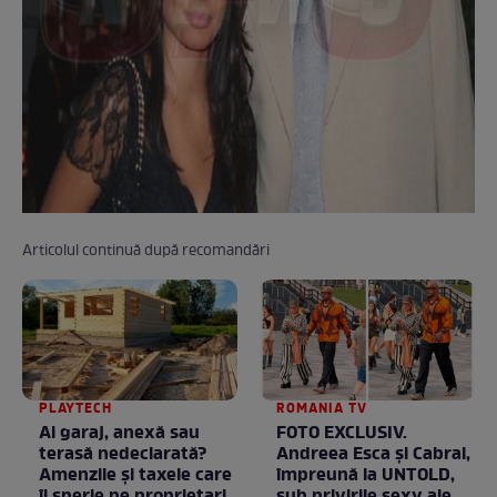
Articolul continuă după recomandări
PLAYTECH
ROMANIA TV
Ai garaj, anexă sau
FOTO EXCLUSIV.
terasă nedeclarată?
Andreea Esca şi Cabral,
Amenzile și taxele care
împreună la UNTOLD,
îi sperie pe proprietari
sub privirile sexy ale