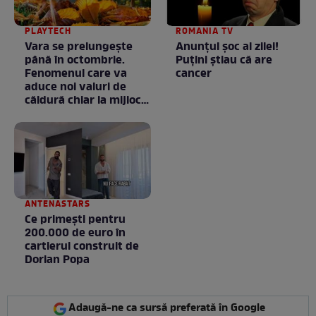
PLAYTECH
ROMANIA TV
Vara se prelungeşte
Anunţul şoc al zilei!
până în octombrie.
Puţini ştiau că are
Fenomenul care va
cancer
aduce noi valuri de
căldură chiar la mijlocul
toamnei
ANTENASTARS
Ce primești pentru
200.000 de euro în
cartierul construit de
Dorian Popa
Adaugă-ne ca sursă preferată în Google