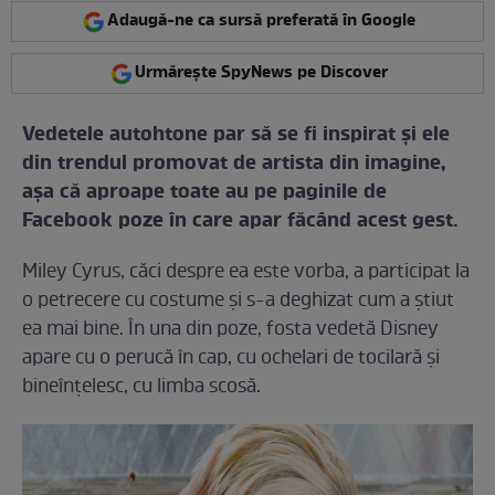
Adaugă-ne ca sursă preferată în Google
Urmărește SpyNews pe Discover
Vedetele autohtone par să se fi inspirat şi ele
din trendul promovat de artista din imagine,
aşa că aproape toate au pe paginile de
Facebook poze în care apar făcând acest gest.
Miley Cyrus, căci despre ea este vorba, a participat la
o petrecere cu costume şi s-a deghizat cum a ştiut
ea mai bine. În una din poze, fosta vedetă Disney
apare cu o perucă în cap, cu ochelari de tocilară şi
bineînţelesc, cu limba scosă.