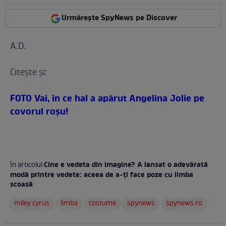
Urmărește SpyNews pe Discover
A.D.
Citeşte şi:
FOTO Vai, în ce hal a apărut Angelina Jolie pe
covorul roşu!
Cine e vedeta din imagine? A lansat o adevărată
În articolul
modă printre vedete: aceea de a-ţi face poze cu limba
scoasă
:
miley cyrus
limba
costume
spynews
spynews.ro