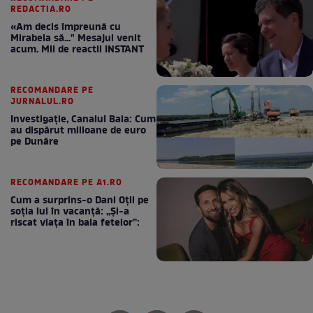
REDACTIA.RO
«Am decis împreună cu
Mirabela să..." Mesajul venit
acum. Mii de reactii INSTANT
RECOMANDARE PE
JURNALUL.RO
Investigație, Canalul Bala: Cum
au dispărut milioane de euro
pe Dunăre
RECOMANDARE PE A1.RO
Cum a surprins-o Dani Oțil pe
soția lui în vacanță: „Și-a
riscat viața în baia fetelor”: