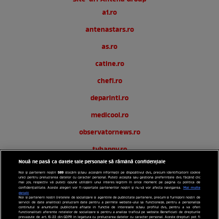
a1.ro
antenastars.ro
as.ro
catine.ro
chefi.ro
deparinti.ro
medicool.ro
observatornews.ro
tvhappy.ro
Nouă ne pasă ca datele tale personale să rămână confidențiale
useit.ro
589
Noi și partenerii noștri
stocăm și/sau accesăm informații pe dispozitivul dvs., precum identificatorii cookie
unici pentru prelucrarea datelor cu caracter personal. Puteți accepta sau gestiona preferințele dvs. făcând clic
zutv.ro
mai jos, respectiv vă puteți opune utilizării unui interes legitim în orice moment pe pagina cu politica de
Mai multe
confidențialitate. Aceste alegeri vor fi raportate partenerilor noștri și nu vă vor afecta navigarea.
detalii
Noi si partenerii nostri (retelele de socializare si agentiile de publicitate partenere, precum si furnizorii nostri de
Trends AntenaPLAY
servicii de date analitice) prelucram date pentru a permite website-ului sa functioneze, pentru a personaliza
continutul si anunturile publicitare afisate in functie de interesele si/sau profilul dvs., pentru a va oferi
functionalitati aferente retelelor de socializare si pentru a analiza traficul pe website. Beneficiati de drepturile
AntenaPLAY
prevazute de art. 15-22 din GDPR in legatura cu prelucrarea datelor cu caracter personal. Aceste drepturi pot fi