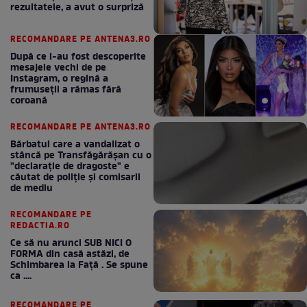
rezultatele, a avut o surpriză
RECOMANDARE PE ANTENA3.RO
După ce i-au fost descoperite
mesajele vechi de pe
Instagram, o regină a
frumuseții a rămas fără
coroană
RECOMANDARE PE ANTENA3.RO
Bărbatul care a vandalizat o
stâncă pe Transfăgărășan cu o
"declaraţie de dragoste" e
căutat de poliție și comisarii
de mediu
RECOMANDARE PE
REDACTIA.RO
Ce să nu arunci SUB NICI O
FORMA din casă astăzi, de
Schimbarea la Față . Se spune
ca ....
RECOMANDARE PE