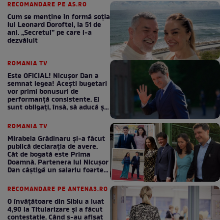
RECOMANDARE PE AS.RO
Cum se menţine în formă soţia
lui Leonard Doroftei, la 51 de
ani. „Secretul” pe care l-a
dezvăluit
ROMANIA TV
Este OFICIAL! Nicușor Dan a
semnat legea! Acești bugetari
vor primi bonusuri de
performanță consistente. Ei
sunt obligați, însă, să aducă și
bani la bugetul de stat
ROMANIA TV
Mirabela Grădinaru și-a făcut
publică declarația de avere.
Cât de bogată este Prima
Doamnă. Partenera lui Nicușor
Dan câștigă un salariu foarte
bun în fiecare lună!
RECOMANDARE PE ANTENA3.RO
O învățătoare din Sibiu a luat
4,90 la Titularizare și a făcut
contestație. Când s-au afișat