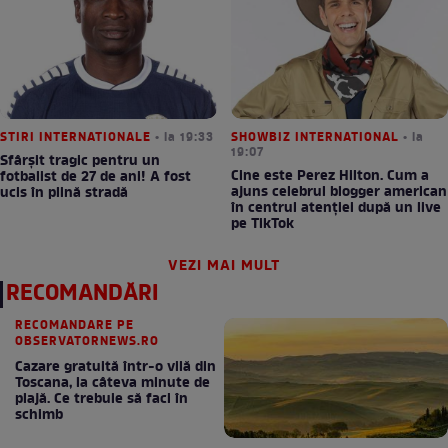
STIRI INTERNATIONALE
• la 19:33
SHOWBIZ INTERNATIONAL
• la
19:07
Sfârșit tragic pentru un
Cine este Perez Hilton. Cum a
fotbalist de 27 de ani! A fost
ajuns celebrul blogger american
ucis în plină stradă
în centrul atenției după un live
pe TikTok
VEZI MAI MULT
RECOMANDĂRI
RECOMANDARE PE
OBSERVATORNEWS.RO
Cazare gratuită într-o vilă din
Toscana, la câteva minute de
plajă. Ce trebuie să faci în
schimb