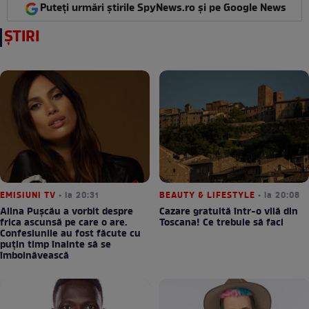
Puteți urmări știrile SpyNews.ro și pe Google News
ȘTIRI
EMISIUNI TV
• la 20:31
BEAUTY & LIFESTYLE
• la 20:08
Alina Pușcău a vorbit despre
Cazare gratuită într-o vilă din
frica ascunsă pe care o are.
Toscana! Ce trebuie să faci
Confesiunile au fost făcute cu
puțin timp înainte să se
îmbolnăvească