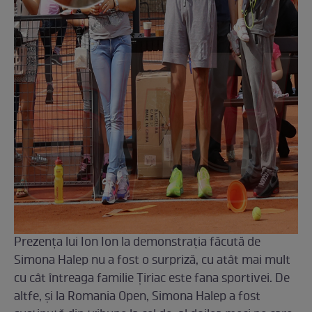
Prezența lui Ion Ion la demonstrația făcută de
Simona Halep nu a fost o surpriză, cu atât mai mult
cu cât întreaga familie Țiriac este fana sportivei. De
altfe, și la Romania Open, Simona Halep a fost