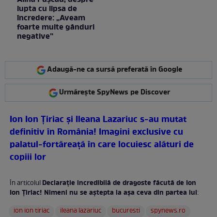
Alina Pușcău, despre
lupta cu lipsa de
încredere: „Aveam
foarte multe gânduri
negative”
Adaugă-ne ca sursă preferată în Google
Urmărește SpyNews pe Discover
Ion Ion Țiriac și Ileana Lazariuc s-au mutat
definitiv în România! Imagini exclusive cu
palatul-fortăreață în care locuiesc alături de
copiii lor
Declarație incredibilă de dragoste făcută de Ion
În articolul
Ion Țiriac! Nimeni nu se aștepta la așa ceva din partea lui
:
ion ion tiriac
ileana lazariuc
bucuresti
spynews.ro