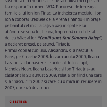
susținută din tribune la cel de-al doilea meci pe care
l-a disputat în turneul WTA București de întreaga
familie a lui Ion Ion Țiriac. La încheierea meciului, Ion
Ion a coborât treptele de la Arenă ținându-l în brațe
pe băiatul cel mic, la câțiva pași în spatele lui
aflându-se soția lui, Ileana, împreună cu cel de-al
“Copiii sunt fani Simona Halep”
doilea băiat al lor.
,
a declarat presei, pe atunci, Țiriac jr.
Primul copil al cuplului, Alexandru, s-a născut la
Paris, pe 7 martie 2008. În vara anului 2009, Ileana
Lazariuc a dat naştere celui de-al doilea copil,
Nicholas Noah. Ileana Lazariuc şi Ion Ţiriac jr s-au
căsătorit la 20 august 2009, relația lor fiind una care
s-a ”născut” în 2002 și care, cu o mică întrerupere în
2007, durează de atunci.
CITEȘTE ȘI: