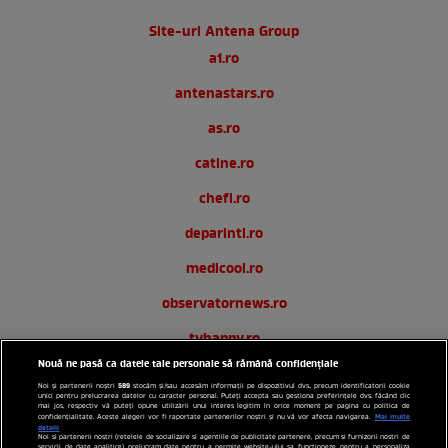
Site-uri Antena Group
a1.ro
antenastars.ro
as.ro
catine.ro
chefi.ro
deparinti.ro
medicool.ro
observatornews.ro
tvhappy.ro
Nouă ne pasă ca datele tale personale să rămână confidențiale
useit.ro
589
Noi și partenerii noștri
stocăm și/sau accesăm informații pe dispozitivul dvs., precum identificatorii cookie
unici pentru prelucrarea datelor cu caracter personal. Puteți accepta sau gestiona preferințele dvs. făcând clic
zutv.ro
mai jos, respectiv vă puteți opune utilizării unui interes legitim în orice moment pe pagina cu politica de
Mai multe
confidențialitate. Aceste alegeri vor fi raportate partenerilor noștri și nu vă vor afecta navigarea.
detalii
Noi si partenerii nostri (retelele de socializare si agentiile de publicitate partenere, precum si furnizorii nostri de
Trends AntenaPLAY
servicii de date analitice) prelucram date pentru a permite website-ului sa functioneze, pentru a personaliza