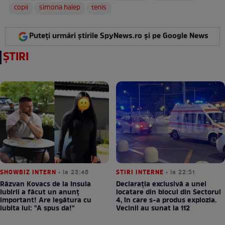
copii
simona halep
tenis
Puteți urmări știrile SpyNews.ro și pe Google News
ȘTIRI
SHOWBIZ INTERN
• la 23:46
STIRI INTERNE
• la 22:51
Răzvan Kovacs de la Insula
Declarația exclusivă a unei
Iubirii a făcut un anunț
locatare din blocul din Sectorul
important! Are legătura cu
4, în care s-a produs explozia.
iubita lui: "A spus da!"
Vecinii au sunat la 112