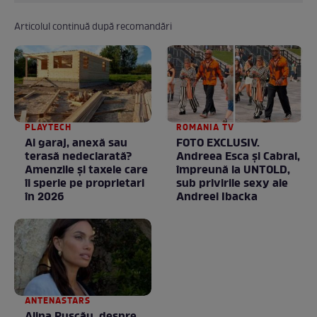
Articolul continuă după recomandări
PLAYTECH
ROMANIA TV
Ai garaj, anexă sau
FOTO EXCLUSIV.
terasă nedeclarată?
Andreea Esca şi Cabral,
Amenzile și taxele care
împreună la UNTOLD,
îi sperie pe proprietari
sub privirile sexy ale
în 2026
Andreei Ibacka
ANTENASTARS