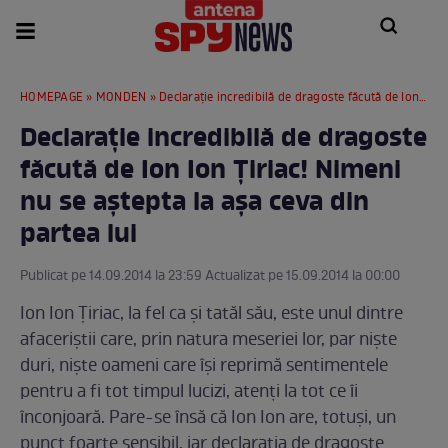
HOMEPAGE
»
MONDEN
» Declarație incredibilă de dragoste făcută de Ion Ion Țiriac! Nimeni nu se aștepta la așa ceva din partea lui
Declarație incredibilă de dragoste
făcută de Ion Ion Țiriac! Nimeni
nu se aștepta la așa ceva din
partea lui
Publicat pe 14.09.2014 la 23:59 Actualizat pe 15.09.2014 la 00:00
Ion Ion Țiriac, la fel ca și tatăl său, este unul dintre
afaceriștii care, prin natura meseriei lor, par niște
duri, niște oameni care își reprimă sentimentele
pentru a fi tot timpul lucizi, atenți la tot ce îi
înconjoară. Pare-se însă că Ion Ion are, totuși, un
punct foarte sensibil, iar declarația de dragoste