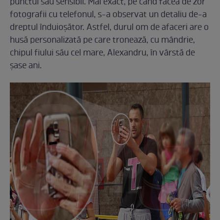
punctul său sensibil. Mai exact, pe când făcea de zor
fotografii cu telefonul, s-a observat un detaliu de-a
dreptul înduioșător. Astfel, durul om de afaceri are o
husă personalizată pe care tronează, cu mândrie,
chipul fiului său cel mare, Alexandru, în vârstă de
șase ani.