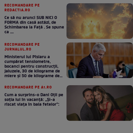
RECOMANDARE PE
REDACTIA.RO
Ce să nu arunci SUB NICI O
FORMA din casă astăzi, de
Schimbarea la Față . Se spune
ca ....
RECOMANDARE PE
JURNALUL.RO
Ministerul lui Pîslaru a
cumpărat tensiometre,
bocanci pentru construcții,
jaluzele, 30 de kilograme de
miere și 50 de kilograme de
cafea
RECOMANDARE PE A1.RO
Cum a surprins-o Dani Oțil pe
soția lui în vacanță: „Și-a
riscat viața în baia fetelor”: