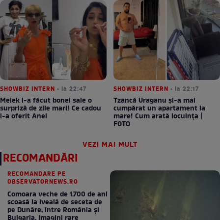
SHOWBIZ INTERN
• la 22:47
SHOWBIZ INTERN
• la 22:17
Melek i-a făcut bonei sale o
Tzancă Uraganu și-a mai
surpriză de zile mari! Ce cadou
cumpărat un apartament la
i-a oferit Anei
mare! Cum arată locuința |
FOTO
VEZI MAI MULT
RECOMANDĂRI
RECOMANDARE PE
OBSERVATORNEWS.RO
Comoara veche de 1.700 de ani
scoasă la iveală de seceta de
pe Dunăre, între România şi
Bulgaria. Imagini rare