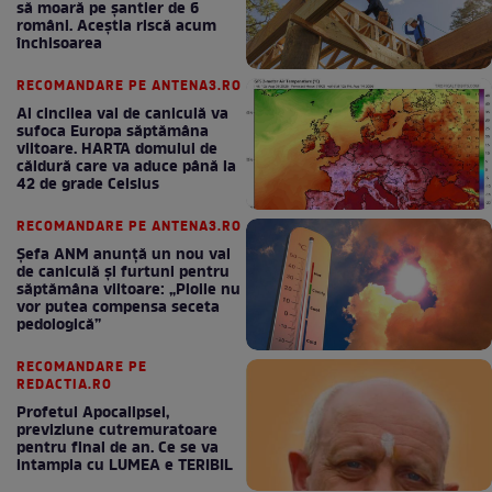
să moară pe şantier de 6
români. Aceștia riscă acum
închisoarea
RECOMANDARE PE ANTENA3.RO
Al cincilea val de caniculă va
sufoca Europa săptămâna
viitoare. HARTA domului de
căldură care va aduce până la
42 de grade Celsius
RECOMANDARE PE ANTENA3.RO
Șefa ANM anunță un nou val
de caniculă și furtuni pentru
săptămâna viitoare: „Ploile nu
vor putea compensa seceta
pedologică”
RECOMANDARE PE
REDACTIA.RO
Profetul Apocalipsei,
previziune cutremuratoare
pentru final de an. Ce se va
intampla cu LUMEA e TERIBIL