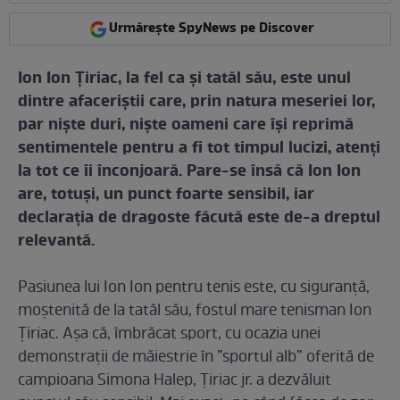
Urmărește SpyNews pe Discover
Ion Ion Țiriac, la fel ca și tatăl său, este unul
dintre afaceriștii care, prin natura meseriei lor,
par niște duri, niște oameni care își reprimă
sentimentele pentru a fi tot timpul lucizi, atenți
la tot ce îi înconjoară. Pare-se însă că Ion Ion
are, totuși, un punct foarte sensibil, iar
declarația de dragoste făcută este de-a dreptul
relevantă.
Pasiunea lui Ion Ion pentru tenis este, cu siguranță,
moștenită de la tatăl său, fostul mare tenisman Ion
Țiriac. Așa că, îmbrăcat sport, cu ocazia unei
demonstrații de măiestrie în ”sportul alb” oferită de
campioana Simona Halep, Țiriac jr. a dezvăluit