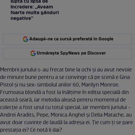
lupta cu lipsa de
încredere: „Aveam
foarte multe gânduri
negative”
Adaugă-ne ca sursă preferată în Google
Urmărește SpyNews pe Discover
Membrii juriului s-au frecat bine la ochi și au avut nevoie
de minute bune pentru a se convinge că pe scenă e Gina
Pistol și nu sex-simbolul anilor 60, Marilyn Monroe.
Frumoasa blondă a fost la înălțime în ediția specială din
această seară, iar melodia aleasă pentru momentul de
colecție a fost unul cu totul special, iar membrii juriului -
Andrei Aradits, Pepe, Monica Anghel şi Delia Matache, au
avut doar cuvinte de laudă la adresa ei. Ţie cum ţi se pare
prestaţia ei? Ce notă îi dai?