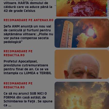
viitoare. HARTA domului de
căldură care va aduce până la
42 de grade Celsius
RECOMANDARE PE ANTENA3.RO
Șefa ANM anunță un nou val
de caniculă și furtuni pentru
săptămâna viitoare: „Ploile nu
vor putea compensa seceta
pedologică”
RECOMANDARE PE
REDACTIA.RO
Profetul Apocalipsei,
previziune cutremuratoare
pentru final de an. Ce se va
intampla cu LUMEA e TERIBIL
RECOMANDARE PE
REDACTIA.RO
Ce să nu arunci SUB NICI O
FORMA din casă astăzi, de
Schimbarea la Față . Se spune
ca ....