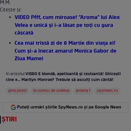
M.M.
Citeşte şi:
VIDEO Pfff, cum miroase! "Aroma" lui Alex
Velea e unică şi i-a lăsat pe toţi cu gura
căscată
Cea mai tristă zi de 8 Martie din viaţa ei!
Cum şi-a înecat amarul Monica Gabor de
Ziua Mamei
VIDEO E blondă, apetisantă şi ravisantă! Ghiceşti
În articolul
cine e... Marilyn Monroe? Trebuie să asculţi cum cântă!
:
gina pistol
te cunosc de undeva
antena 1
spynews.ro
Puteți urmări știrile SpyNews.ro și pe Google News
ȘTIRI