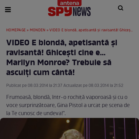
HOMEPAGE
»
MONDEN
» VIDEO E blondă, apetisantă şi ravisantă! Ghiceşti cine e... Marilyn Monroe? Trebuie să asculţi cum cântă!
VIDEO E blondă, apetisantă şi
ravisantă! Ghiceşti cine e...
Marilyn Monroe? Trebuie să
asculţi cum cântă!
Publicat pe 08.03.2014 la 21:37 Actualizat pe 08.03.2014 la 21:52
Frumoasă, blondă, într-o rochiţă vaporoasă și cu o
voce surprinzătoare, Gina Pistol a urcat pe scena de
la Te cunosc de undeva!".