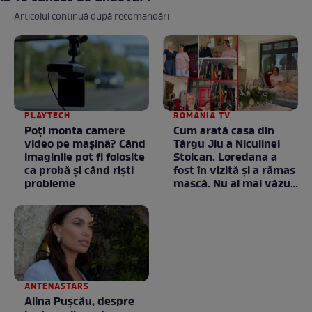
Articolul continuă după recomandări
PLAYTECH
ROMANIA TV
Poți monta camere
Cum arată casa din
video pe mașină? Când
Târgu Jiu a Niculinei
imaginile pot fi folosite
Stoican. Loredana a
ca probă și când riști
fost în vizită și a rămas
probleme
mască. Nu ai mai văzut
la nimeni așa ceva:
Fără cuvinte / VIDEO
ANTENASTARS
Alina Pușcău, despre