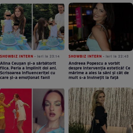
SHOWBIZ INTERN
• ieri la 23:14
SHOWBIZ INTERN
• ieri la 22:43
Alina Ceușan și-a sărbătorit
Andreea Popescu a vorbit
fiica. Perla a împlinit doi ani.
despre intervenția estetică! Ce
Scrisoarea influenceriței cu
mărime a ales la sâni și cât de
care și-a emoționat fanii
mult s-a învinețit la față