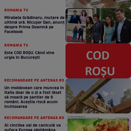
ROMANIA TV
Mirabela Grădinaru, mutare de
ultimă oră. Nicuşor Dan, anunţ
despre Prima Doamnă pe
Facebook
ROMANIA TV
Este COD ROŞU. Când vine
urgia în Bucureşti
RECOMANDARE PE ANTENA3.RO
Un moldovean care muncea în
Italia doar de o zi a fost lăsat
să moară pe şantier de 6
români. Aceștia riscă acum
închisoarea
RECOMANDARE PE ANTENA3.RO
Al cincilea val de caniculă va
sufoca Europa săptămâna