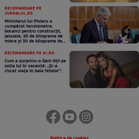
RECOMANDARE PE
JURNALUL.RO
Ministerul lui Pîslaru a
cumpărat tensiometre,
bocanci pentru construcții,
jaluzele, 30 de kilograme de
miere și 50 de kilograme de
cafea
RECOMANDARE PE A1.RO
Cum a surprins-o Dani Oțil pe
soția lui în vacanță: „Și-a
riscat viața în baia fetelor”:
Politica de cookies