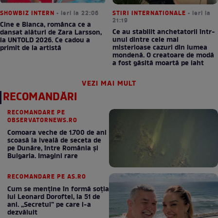
SHOWBIZ INTERN
• ieri la 22:06
STIRI INTERNATIONALE
• ieri la
21:19
Cine e Bianca, românca ce a
Ce au stabilit anchetatorii într-
dansat alături de Zara Larsson,
unul dintre cele mai
la UNTOLD 2026. Ce cadou a
misterioase cazuri din lumea
primit de la artistă
mondenă. O creatoare de modă
a fost găsită moartă pe iaht
VEZI MAI MULT
RECOMANDĂRI
RECOMANDARE PE
OBSERVATORNEWS.RO
Comoara veche de 1.700 de ani
scoasă la iveală de seceta de
pe Dunăre, între România şi
Bulgaria. Imagini rare
RECOMANDARE PE AS.RO
Cum se menţine în formă soţia
lui Leonard Doroftei, la 51 de
ani. „Secretul” pe care l-a
dezvăluit