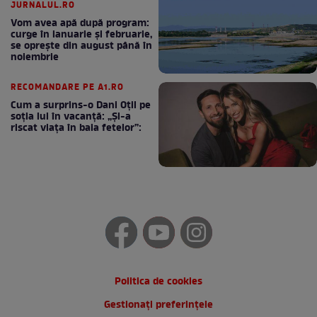
JURNALUL.RO
Vom avea apă după program:
curge în ianuarie și februarie,
se oprește din august până în
noiembrie
RECOMANDARE PE A1.RO
Cum a surprins-o Dani Oțil pe
soția lui în vacanță: „Și-a
riscat viața în baia fetelor”:
Politica de cookies
Gestionați preferințele