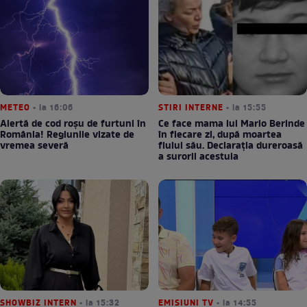
METEO
• la 16:06
STIRI INTERNE
• la 15:55
Alertă de cod roșu de furtuni în
Ce face mama lui Mario Berinde
România! Regiunile vizate de
în fiecare zi, după moartea
vremea severă
fiului său. Declarația dureroasă
a surorii acestuia
SHOWBIZ INTERN
• la 15:32
EMISIUNI TV
• la 14:55