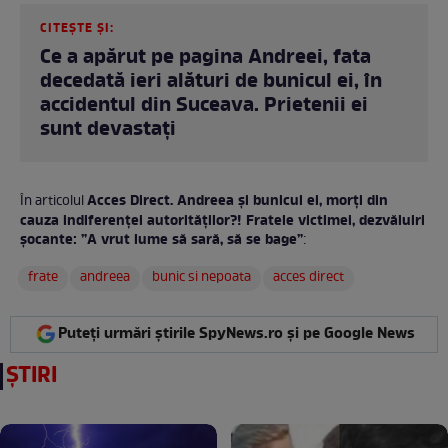
CITEȘTE ȘI:
Ce a apărut pe pagina Andreei, fata
decedată ieri alături de bunicul ei, în
accidentul din Suceava. Prietenii ei
sunt devastați
Acces Direct. Andreea și bunicul ei, morți din
În articolul
cauza indiferenței autorităților?! Fratele victimei, dezvăluiri
șocante: ”A vrut lume să sară, să se bage”
:
frate
andreea
bunic si nepoata
acces direct
Puteți urmări știrile SpyNews.ro și pe Google News
ȘTIRI