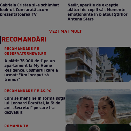
Gabriela Cristea și-a schimbat
Nadir, apariție de excepție
look-ul. Cum arată acum
alături de copiii săi. Momente
prezentatoarea TV
emoționante în platoul Știrilor
Antena Stars
VEZI MAI MULT
RECOMANDĂRI
RECOMANDARE PE
OBSERVATORNEWS.RO
A plătit 75.000 de € pe un
apartament la My Home
Residence. Coşmarul care a
urmat: "Am început să
tremur"
RECOMANDARE PE AS.RO
Cum se menţine în formă soţia
lui Leonard Doroftei, la 51 de
ani. „Secretul” pe care l-a
dezvăluit
ROMANIA TV