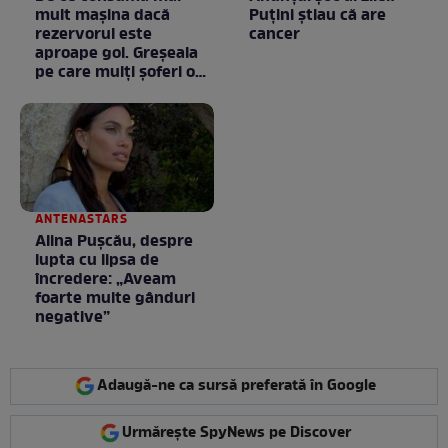
mult mașina dacă
Puţini ştiau că are
rezervorul este
cancer
aproape gol. Greșeala
pe care mulți șoferi o
fac fără să știe
ANTENASTARS
Alina Pușcău, despre
lupta cu lipsa de
încredere: „Aveam
foarte multe gânduri
negative”
Adaugă-ne ca sursă preferată în Google
Urmărește SpyNews pe Discover