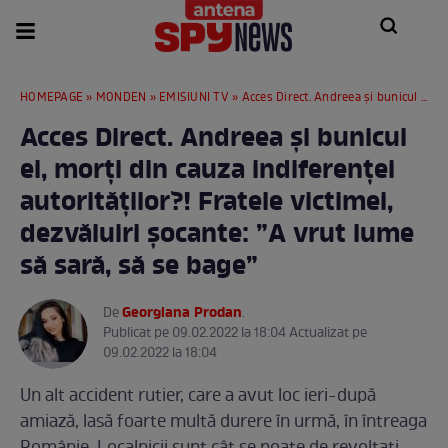
HOMEPAGE
»
MONDEN
»
EMISIUNI TV
» Acces Direct. Andreea și bunicul ei, morți din cauza indiferenței autorităților?! Fratele victimei, dezvăluiri șocante: ”A vrut lume să sară, să se bage”
Acces Direct. Andreea și bunicul
ei, morți din cauza indiferenței
autorităților?! Fratele victimei,
dezvăluiri șocante: ”A vrut lume
să sară, să se bage”
Georgiana Prodan
De
.
Publicat pe 09.02.2022 la 18:04 Actualizat pe
09.02.2022 la 18:04
Un alt accident rutier, care a avut loc ieri-după
amiază, lasă foarte multă durere în urmă, în întreaga