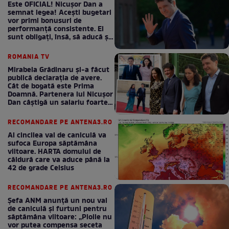
Este OFICIAL! Nicușor Dan a
semnat legea! Acești bugetari
vor primi bonusuri de
performanță consistente. Ei
sunt obligați, însă, să aducă și
bani la bugetul de stat
ROMANIA TV
Mirabela Grădinaru și-a făcut
publică declarația de avere.
Cât de bogată este Prima
Doamnă. Partenera lui Nicușor
Dan câștigă un salariu foarte
bun în fiecare lună!
RECOMANDARE PE ANTENA3.RO
Al cincilea val de caniculă va
sufoca Europa săptămâna
viitoare. HARTA domului de
căldură care va aduce până la
42 de grade Celsius
RECOMANDARE PE ANTENA3.RO
Șefa ANM anunță un nou val
de caniculă și furtuni pentru
săptămâna viitoare: „Ploile nu
vor putea compensa seceta