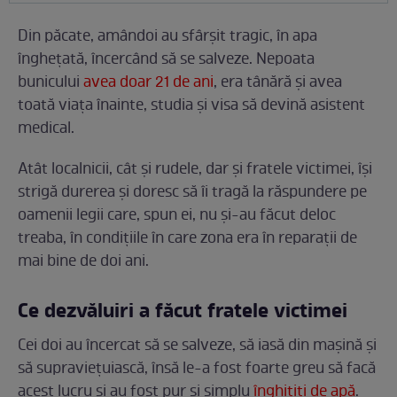
Din păcate, amândoi au sfârșit tragic, în apa
înghețată, încercând să se salveze. Nepoata
bunicului
avea doar 21 de ani
, era tânără și avea
toată viața înainte, studia și visa să devină asistent
medical.
Atât localnicii, cât și rudele, dar și fratele victimei, își
strigă durerea și doresc să îi tragă la răspundere pe
oamenii legii care, spun ei, nu și-au făcut deloc
treaba, în condițiile în care zona era în reparații de
mai bine de doi ani.
Ce dezvăluiri a făcut fratele victimei
Cei doi au încercat să se salveze, să iasă din mașină și
să supraviețuiască, însă le-a fost foarte greu să facă
acest lucru și au fost pur și simplu
înghițiți de apă
.