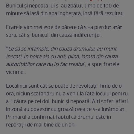
Bunicul și nepoata lui s-au zbătut timp de 100 de
minute să iasă din apa înghețată, însă fără rezultat.
Fratele victimei este de părere că și-a pierdut atât
sora, cât și bunicul, din cauza indiferenței.
”
Ce să se întâmple, din cauza drumului, au murit
înecați. În bolta aia cu apă, plină, lăsată din cauza
autorităților care nu își fac treaba
”, a spus fratele
victimei.
Localnicii sunt cât se poate de revoltați. Timp de o
oră, niciun scafandru nu a venit la fața locului pentru
a-i căuta pe cei doi, bunic și nepoată. Alți șoferi aflați
în zonă au povestit cu groază ceea ce s-a întâmplat.
Primarul a confirmat faptul că drumul este în
reparații de mai bine de un an.