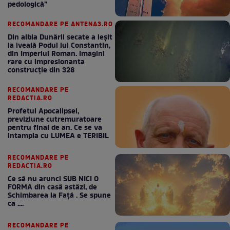
pedologică”
RECOMANDARE PE ANTENA3.RO
Din albia Dunării secate a ieșit
la iveală Podul lui Constantin,
din Imperiul Roman. Imagini
rare cu impresionanta
construcție din 328
RECOMANDARE PE
REDACTIA.RO
Profetul Apocalipsei,
previziune cutremuratoare
pentru final de an. Ce se va
intampla cu LUMEA e TERIBIL
RECOMANDARE PE
REDACTIA.RO
Ce să nu arunci SUB NICI O
FORMA din casă astăzi, de
Schimbarea la Față . Se spune
ca ....
RECOMANDARE PE