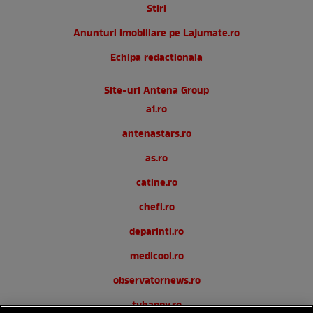
Stiri
Anunturi imobiliare pe Lajumate.ro
Echipa redactionala
Site-uri Antena Group
a1.ro
antenastars.ro
as.ro
catine.ro
chefi.ro
deparinti.ro
medicool.ro
observatornews.ro
tvhappy.ro