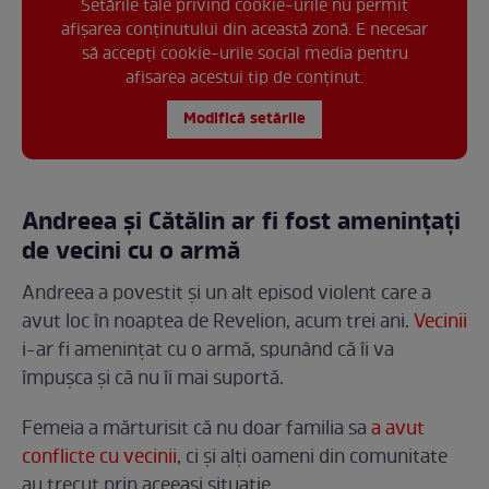
Setările tale privind cookie-urile nu permit
afișarea conținutului din această zonă. E necesar
să accepți cookie-urile social media pentru
afisarea acestui tip de conținut.
Modifică setările
Andreea și Cătălin ar fi fost amenințați
de vecini cu o armă
Andreea a povestit și un alt episod violent care a
avut loc în noaptea de Revelion, acum trei ani.
Vecinii
i-ar fi amenințat cu o armă, spunând că îi va
împușca și că nu îi mai suportă.
Femeia a mărturisit că nu doar familia sa
a avut
conflicte cu vecinii
, ci și alți oameni din comunitate
au trecut prin aceeași situație.