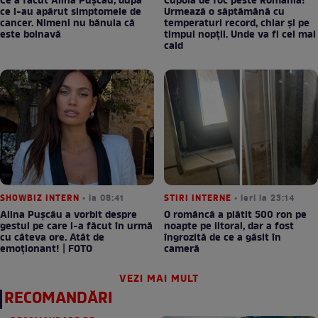
Ce a făcut Alina Pușcău, după
Cupolă de foc peste România!
ce i-au apărut simptomele de
Urmează o săptămână cu
cancer. Nimeni nu bănuia că
temperaturi record, chiar și pe
este bolnavă
timpul nopții. Unde va fi cel mai
cald
SHOWBIZ INTERN
• la 08:41
STIRI INTERNE
• ieri la 23:14
Alina Pușcău a vorbit despre
O româncă a plătit 500 ron pe
gestul pe care l-a făcut în urmă
noapte pe litoral, dar a fost
cu câteva ore. Atât de
îngrozită de ce a găsit în
emoționant! | FOTO
cameră
VEZI MAI MULT
RECOMANDĂRI