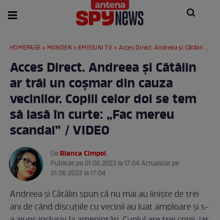
HOMEPAGE
»
MONDEN
»
EMISIUNI TV
» Acces Direct. Andreea și Cătălin ar trăi un coșmar din cauza vecinilor. Copiii celor doi se tem să iasă în curte: „Fac mereu scandal” / VIDEO
Acces Direct. Andreea și Cătălin
ar trăi un coșmar din cauza
vecinilor. Copiii celor doi se tem
să iasă în curte: „Fac mereu
scandal” / VIDEO
Bianca Cimpoi
De
.
Publicat pe 01.06.2023 la 17:04 Actualizat pe
01.06.2023 la 17:04
Andreea și Cătălin spun că nu mai au liniște de trei
ani de când discuțiile cu vecinii au luat amploare și s-