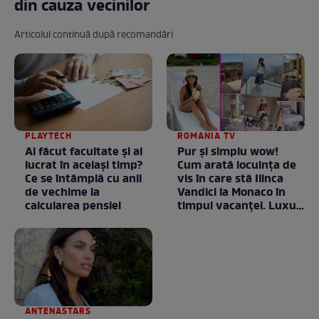
din cauza vecinilor
Articolul continuă după recomandări
PLAYTECH
ROMANIA TV
Ai făcut facultate și ai
Pur și simplu wow!
lucrat în același timp?
Cum arată locuința de
Ce se întâmplă cu anii
vis în care stă Ilinca
de vechime la
Vandici la Monaco în
calcularea pensiei
timpul vacanței. Luxul
e în starea lui pură.
Totul arată ca în filme!
/ GALERIE FOTO
ANTENASTARS