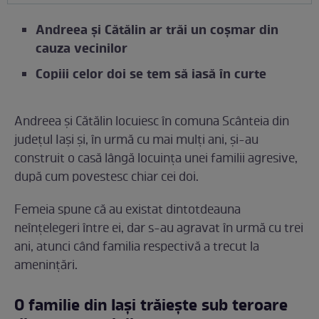
Andreea și Cătălin ar trăi un coșmar din
cauza vecinilor
Copiii celor doi se tem să iasă în curte
Andreea și Cătălin locuiesc în comuna Scânteia din
județul Iași și, în urmă cu mai mulți ani, și-au
construit o casă lângă locuința unei familii agresive,
după cum povestesc chiar cei doi.
Femeia spune că au existat dintotdeauna
neînțelegeri între ei, dar s-au agravat în urmă cu trei
ani, atunci când familia respectivă a trecut la
amenințări.
O familie din Iași trăiește sub teroare