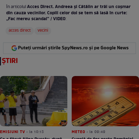
Acces Direct. Andreea și Cătălin ar trăi un coșmar
În articolul
din cauza vecinilor. Copiii celor doi se tem să iasă în curte:
„Fac mereu scandal” / VIDEO
:
acces direct
vecini
Puteți urmări știrile SpyNews.ro și pe Google News
ȘTIRI
EMISIUNI TV
• la 10:15
METEO
• la 09:49