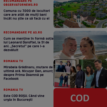
RECOMANDARE PE
OBSERVATORNEWS.RO
Comuna cu 7.000 de locuitori
care are atât de mulți bani
încât nu știe ce să facă cu ei
RECOMANDARE PE AS.RO
Cum se menţine în formă soţia
lui Leonard Doroftei, la 51 de
ani. „Secretul” pe care l-a
dezvăluit
ROMANIA TV
Mirabela Grădinaru, mutare de
ultimă oră. Nicuşor Dan, anunţ
despre Prima Doamnă pe
Facebook
ROMANIA TV
Este COD ROŞU. Când vine
urgia în Bucureşti