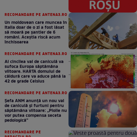
RECOMANDARE PE ANTENA3.RO
Un moldovean care muncea în
Italia doar de o zi a fost lăsat
să moară pe şantier de 6
români. Aceștia riscă acum
închisoarea
RECOMANDARE PE ANTENA3.RO
Al cincilea val de caniculă va
sufoca Europa săptămâna
viitoare. HARTA domului de
căldură care va aduce până la
42 de grade Celsius
RECOMANDARE PE ANTENA3.RO
Șefa ANM anunță un nou val
de caniculă și furtuni pentru
săptămâna viitoare: „Ploile nu
vor putea compensa seceta
pedologică”
RECOMANDARE PE