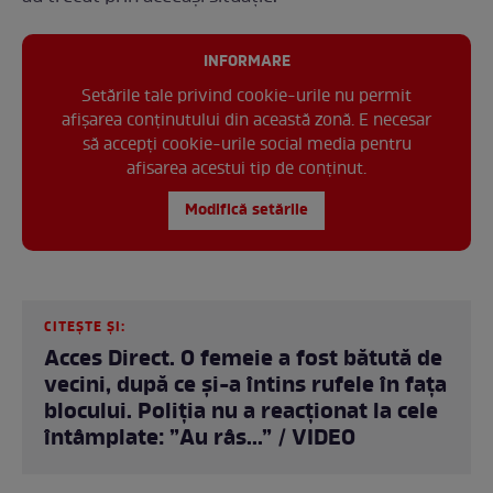
INFORMARE
Setările tale privind cookie-urile nu permit
afișarea conținutului din această zonă. E necesar
să accepți cookie-urile social media pentru
afisarea acestui tip de conținut.
Modifică setările
CITEȘTE ȘI:
Acces Direct. O femeie a fost bătută de
vecini, după ce și-a întins rufele în fața
blocului. Poliția nu a reacționat la cele
întâmplate: ”Au râs...” / VIDEO