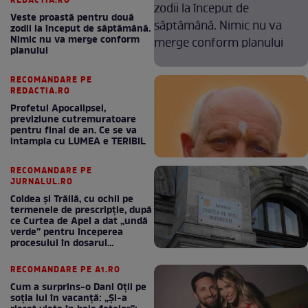
REDACTIA.RO
Veste proastă pentru două
zodii la început de săptămână.
Nimic nu va merge conform
planului
RECOMANDARE PE
REDACTIA.RO
Profetul Apocalipsei,
previziune cutremuratoare
pentru final de an. Ce se va
intampla cu LUMEA e TERIBIL
RECOMANDARE PE
JURNALUL.RO
Coldea și Trăilă, cu ochii pe
termenele de prescripție, după
ce Curtea de Apel a dat „undă
verde” pentru începerea
procesului în dosarul
„Generalilor”
RECOMANDARE PE A1.RO
Cum a surprins-o Dani Oțil pe
soția lui în vacanță: „Și-a