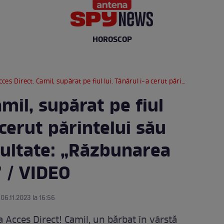
HOROSCOP
 Direct. Camil, supărat pe fiul lui. Tânărul i-a cerut părintelui său bani pentru facultate: „Răzbunarea pe care o are...” / VIDEO
amil, supărat pe fiul
 cerut părintelui său
cultate: „Răzbunarea
” / VIDEO
 06.11.2023 la 16:56
 Acces Direct! Camil, un bărbat în vârstă