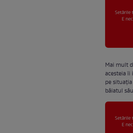
Setările
E nec
Mai mult de
acesteia îi
pe situația
băiatul său
Setările
E nec