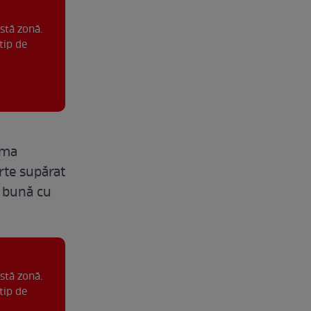
stă zonă.
tip de
ama
arte supărat
ră bună cu
stă zonă.
tip de