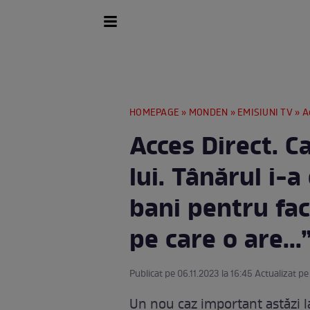
HOMEPAGE
»
MONDEN
»
EMISIUNI TV
» Acces
Acces Direct. C
lui. Tânărul i-a
bani pentru fa
pe care o are...
Publicat pe 06.11.2023 la 16:45 Actualizat pe
Un nou caz important astăzi la