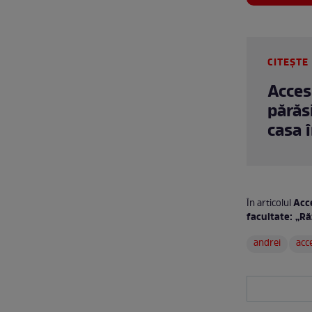
CITEȘTE 
Acces
părăs
casa 
Acce
În articolul
facultate: „Ră
andrei
acc