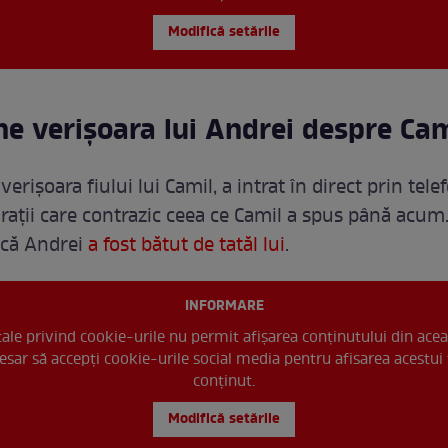
Modifică setările
ne verișoara lui Andrei despre Cam
erișoara fiului lui Camil, a intrat în direct prin telef
arații care contrazic ceea ce Camil a spus până acum
 că Andrei
a fost bătut de tatăl lui
.
INFORMARE
 tale privind cookie-urile nu permit afișarea conținutului din acea
esar să accepți cookie-urile social media pentru afisarea acestui 
conținut.
Modifică setările