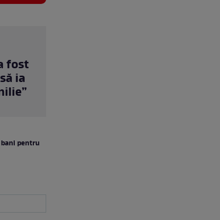
a fost
să ia
milie”
u bani pentru