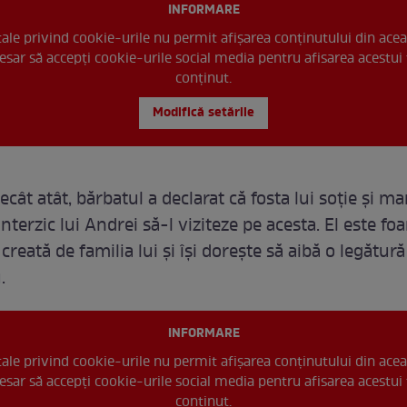
INFORMARE
 tale privind cookie-urile nu permit afișarea conținutului din acea
esar să accepți cookie-urile social media pentru afisarea acestui 
conținut.
Modifică setările
cât atât, bărbatul a declarat că fosta lui soție și m
 interzic lui Andrei să-l viziteze pe acesta. El este fo
 creată de familia lui și își dorește să aibă o legătu
.
INFORMARE
 tale privind cookie-urile nu permit afișarea conținutului din acea
esar să accepți cookie-urile social media pentru afisarea acestui 
conținut.