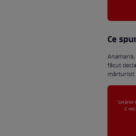
Ce spu
Anamaria, v
făcut decl
mărturisit
Setările
E nec