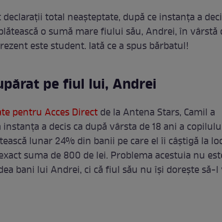
 declarații total neașteptate, după ce instanța a deci
 plătească o sumă mare fiului său, Andrei, în vârstă
prezent este student. Iată ce a spus bărbatul!
upărat pe fiul lui, Andrei
tate pentru Acces Direct
de la Antena Stars, Camil a
 instanța a decis ca după vârsta de 18 ani a copilulu
tească lunar 24% din banii pe care el îi câștigă la lo
xact suma de 800 de lei. Problema acestuia nu est
dea bani lui Andrei, ci că fiul său nu își dorește să-l