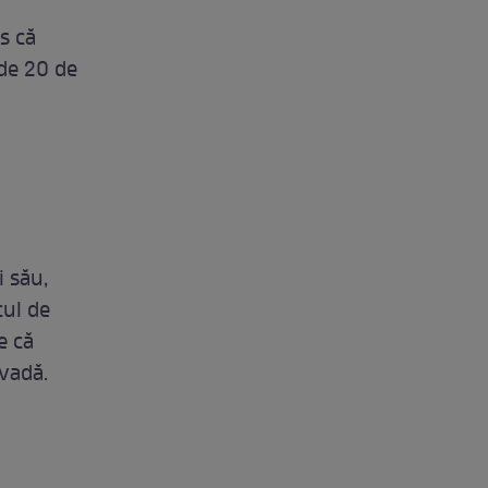
s că
 de 20 de
i său,
cul de
e că
 vadă.