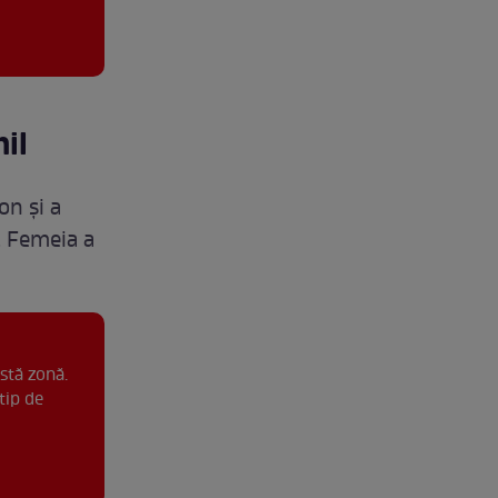
il
on și a
. Femeia a
stă zonă.
tip de