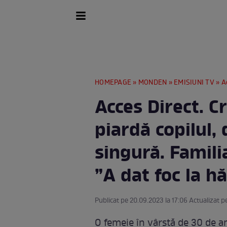
HOMEPAGE
»
MONDEN
»
EMISIUNI TV
» Acces
Acces Direct. Cr
piardă copilul,
singură. Famili
”A dat foc la h
Publicat pe 20.09.2023 la 17:06 Actualizat pe
O femeie în vârstă de 30 de ani