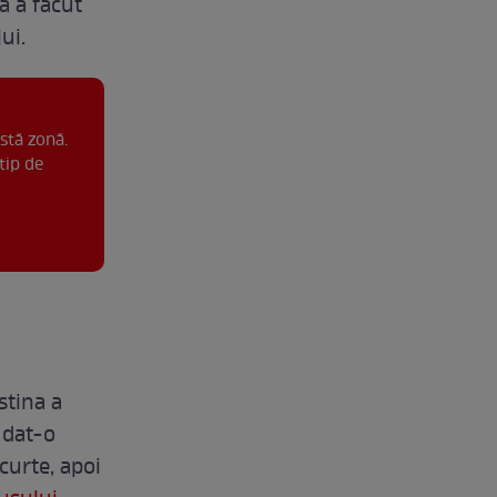
a a făcut
ui.
stă zonă.
tip de
stina a
 dat-o
curte, apoi