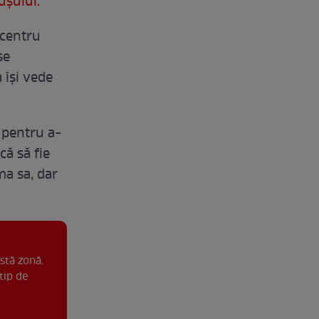
ușului.
 centru
se
 își vede
ă pentru a-
că să fie
ma sa, dar
stă zonă.
tip de