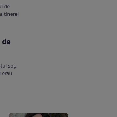
ul de
a tinerei
l de
tul soț.
i erau