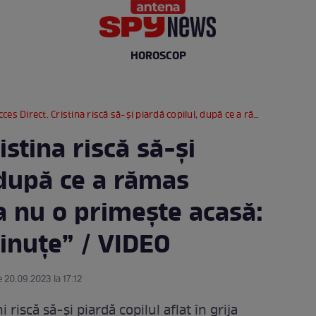
HOROSCOP
 Direct. Cristina riscă să-și piardă copilul, după ce a rămas singură. Familia nu o primește acasă: ”A dat foc la hăinuțe” / VIDEO
istina riscă să-și
 după ce a rămas
a nu o primește acasă:
ăinuțe” / VIDEO
 20.09.2023 la 17:12
 riscă să-și piardă copilul aflat în grija