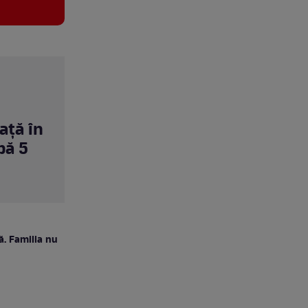
ață în
pă 5
ă. Familia nu