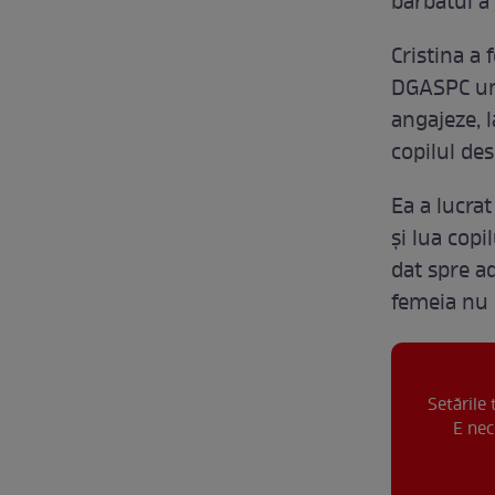
bărbatul a
Cristina a 
DGASPC und
angajeze, l
copilul des
Ea a lucra
și lua copi
dat spre a
femeia nu 
Setările
E nec