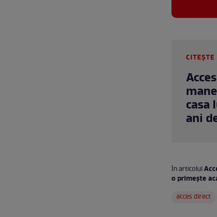
CITEȘTE 
Acces
manec
casa 
ani d
Acce
În articolul
o primește aca
acces direct