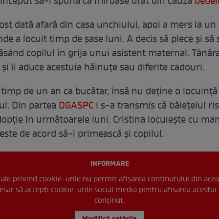
 început să-i spună că miroase urât din cauza
bebel
fost dată afară din casa unchiului, apoi a mers la un
e a locuit timp de șase luni. A decis să plece și să 
ăsând copilul în grija unui asistent maternal. Tânăra
 și îi aduce acestuia hăinuțe sau diferite cadouri.
t timp de un an ca bucătar, însă nu deține o locuinț
lul. Din partea
DGASPC
i s-a transmis că băiețelul ris
dopție în următoarele luni. Cristina locuiește cu ma
este de acord să-i primească și copilul.
INFORMARE
 tale privind cookie-urile nu permit afișarea conținutului din acea
esar să accepți cookie-urile social media pentru afisarea acestui 
conținut.