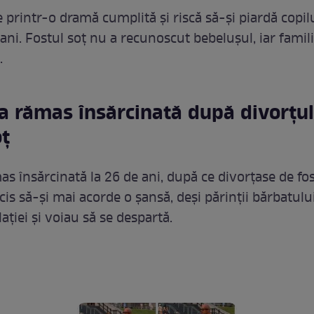
e printr-o dramă cumplită și riscă să-și piardă copil
ani. Fostul soț nu a recunoscut bebelușul, iar famili
.
 a rămas însărcinată după divorțu
oț
s însărcinată la 26 de ani, după ce divorțase de fos
cis să-și mai acorde o șansă, deși părinții bărbatulu
ației și voiau să se despartă.