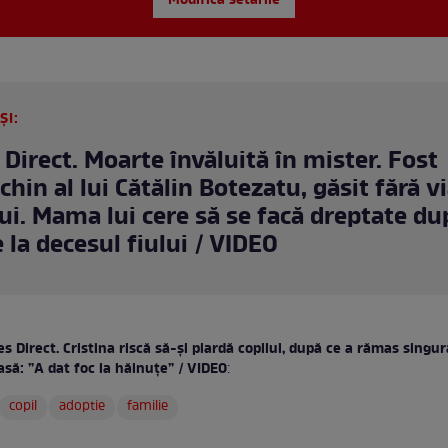
Modifică setările
ȘI:
 Direct. Moarte învăluită în mister. Fost
hin al lui Cătălin Botezatu, găsit fără vi
lui. Mama lui cere să se facă dreptate du
e la decesul fiului / VIDEO
s Direct. Cristina riscă să-și piardă copilul, după ce a rămas singur
să: ”A dat foc la hăinuțe” / VIDEO
:
copil
adoptie
familie