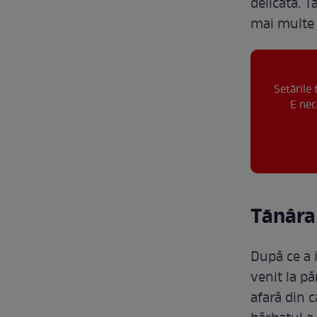
delicată. T
mai multe 
Setările
E nec
Tănâra 
După ce a i
venit la pă
afară din c