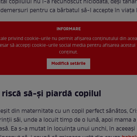
atăl copilului nu l-a recunoscut niciodată, deși tânăr
demersuri pentru ca bărbatul să-l accepte în viața l
INFORMARE
 tale privind cookie-urile nu permit afișarea conținutului din acea
esar să accepți cookie-urile social media pentru afisarea acestui 
conținut.
Modifică setările
riscă să-și piardă copilul
eșit din maternitate cu un copil perfect sănătos, Cri
rinții săi, unde a locuit timp de o lună, apoi mama a
asă. Ea s-a mutat în locuința unui unchi, în aceeași 