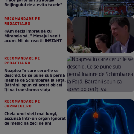
"Face parte din strategia
Beijingului de a evita taxele"
RECOMANDARE PE
REDACTIA.RO
«Am decis împreună cu
Mirabela să..." Mesajul venit
acum. Mii de reactii INSTANT
RECOMANDARE PE
REDACTIA.RO
Noaptea în care cerurile se
deschid. Ce se pune sub pernă
înainte de Schimbarea la Față.
Bătrânii spun că acest obicei
îți va transforma viața
RECOMANDARE PE
JURNALUL.RO
Cheia unei vieți mai lungi,
ascunsă într-un organ ignorat
de medicină zeci de ani