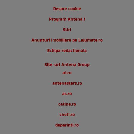
Despre cookie
Program Antena 1
Stiri
Anunturi imobiliare pe Lajumate.ro
Echipa redactionala
Site-uri Antena Group
a1.ro
antenastars.ro
as.ro
catine.ro
chefi.ro
deparinti.ro