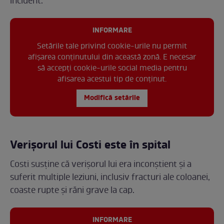
incident.
INFORMARE
Setările tale privind cookie-urile nu permit
afișarea conținutului din această zonă. E necesar
să accepți cookie-urile social media pentru
afisarea acestui tip de conținut.
Modifică setările
Verișorul lui Costi este în spital
Costi susține că verișorul lui era inconștient și a
suferit multiple leziuni, inclusiv fracturi ale coloanei,
coaste rupte și răni grave la cap.
INFORMARE