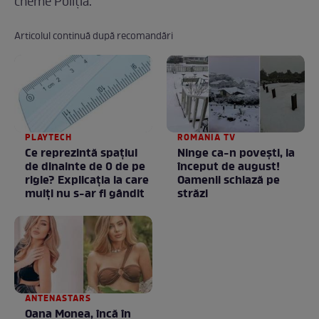
cheme Poliția.
Articolul continuă după recomandări
PLAYTECH
ROMANIA TV
Ce reprezintă spaţiul
Ninge ca-n povești, la
de dinainte de 0 de pe
început de august!
rigle? Explicaţia la care
Oamenii schiază pe
mulţi nu s-ar fi gândit
străzi
ANTENASTARS
Oana Monea, încă în