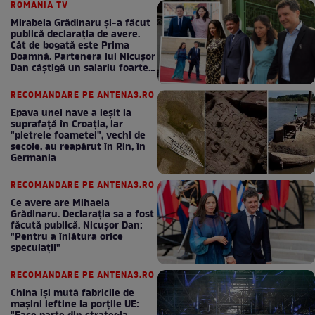
ROMANIA TV
Mirabela Grădinaru și-a făcut
publică declarația de avere.
Cât de bogată este Prima
Doamnă. Partenera lui Nicușor
Dan câștigă un salariu foarte
bun în fiecare lună!
RECOMANDARE PE ANTENA3.RO
Epava unei nave a ieșit la
suprafață în Croația, iar
"pietrele foametei", vechi de
secole, au reapărut în Rin, în
Germania
RECOMANDARE PE ANTENA3.RO
Ce avere are Mihaela
Grădinaru. Declarația sa a fost
făcută publică. Nicușor Dan:
"Pentru a înlătura orice
speculații"
RECOMANDARE PE ANTENA3.RO
China își mută fabricile de
mașini ieftine la porțile UE: