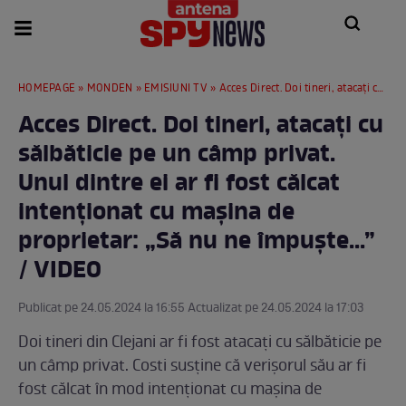
HOMEPAGE
»
MONDEN
»
EMISIUNI TV
» Acces Direct. Doi tineri, atacați cu sălbăticie pe un câmp privat. Unul dintre ei ar fi fost călcat intenționat cu mașina de proprietar: „Să nu ne împuște...” / VIDEO
Acces Direct. Doi tineri, atacați cu
sălbăticie pe un câmp privat.
Unul dintre ei ar fi fost călcat
intenționat cu mașina de
proprietar: „Să nu ne împuște...”
/ VIDEO
Publicat pe 24.05.2024 la 16:55 Actualizat pe 24.05.2024 la 17:03
Doi tineri din Clejani ar fi fost atacați cu sălbăticie pe
un câmp privat. Costi susține că verișorul său ar fi
fost călcat în mod intenționat cu mașina de