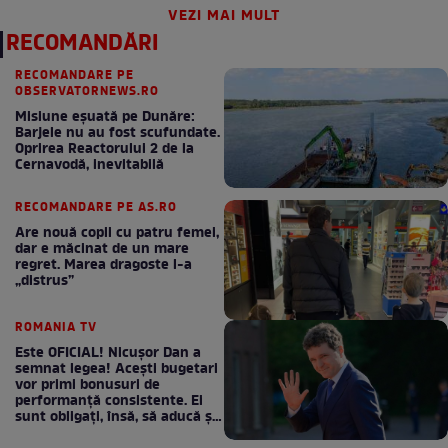
VEZI MAI MULT
RECOMANDĂRI
RECOMANDARE PE
OBSERVATORNEWS.RO
Misiune eșuată pe Dunăre:
Barjele nu au fost scufundate.
Oprirea Reactorului 2 de la
Cernavodă, inevitabilă
RECOMANDARE PE AS.RO
Are nouă copii cu patru femei,
dar e măcinat de un mare
regret. Marea dragoste l-a
„distrus”
ROMANIA TV
Este OFICIAL! Nicușor Dan a
semnat legea! Acești bugetari
vor primi bonusuri de
performanță consistente. Ei
sunt obligați, însă, să aducă și
bani la bugetul de stat