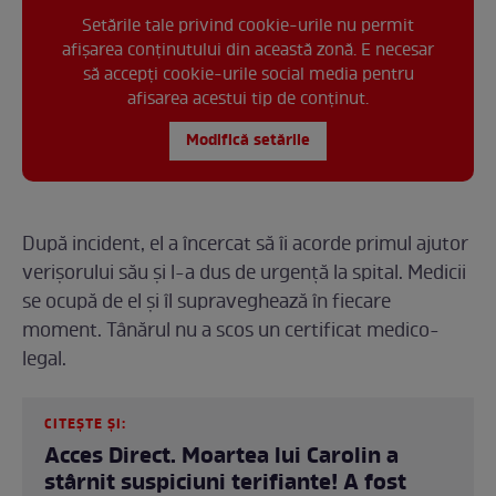
Setările tale privind cookie-urile nu permit
afișarea conținutului din această zonă. E necesar
să accepți cookie-urile social media pentru
afisarea acestui tip de conținut.
Modifică setările
După incident, el a încercat să îi acorde primul ajutor
verișorului său și l-a dus de urgență la spital. Medicii
se ocupă de el și îl supraveghează în fiecare
moment. Tânărul nu a scos un certificat medico-
legal.
CITEȘTE ȘI:
Acces Direct. Moartea lui Carolin a
stârnit suspiciuni terifiante! A fost