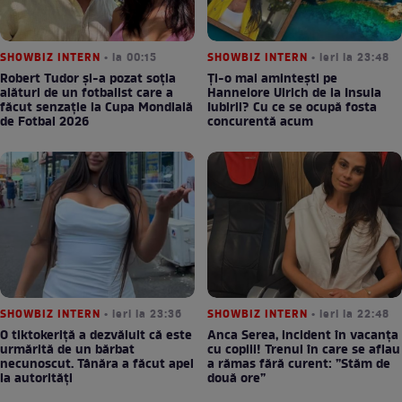
SHOWBIZ INTERN
• la 00:15
SHOWBIZ INTERN
• ieri la 23:48
Robert Tudor și-a pozat soția
Ți-o mai amintești pe
alături de un fotbalist care a
Hannelore Ulrich de la Insula
făcut senzație la Cupa Mondială
Iubirii? Cu ce se ocupă fosta
de Fotbal 2026
concurentă acum
SHOWBIZ INTERN
• ieri la 23:36
SHOWBIZ INTERN
• ieri la 22:48
O tiktokeriță a dezvăluit că este
Anca Serea, incident în vacanța
urmărită de un bărbat
cu copiii! Trenul în care se aflau
necunoscut. Tânăra a făcut apel
a rămas fără curent: ”Stăm de
la autorități
două ore”