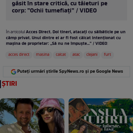
găsit în stare critică, cu tăieturi pe
corp: ”Ochii tumefiați” / VIDEO
Acces Direct. Doi tineri, atacați cu sălbăticie pe un
În articolul
câmp privat. Unul dintre ei ar fi fost călcat intenționat cu
mașina de proprietar: „Să nu ne împuște...” / VIDEO
:
acces direct
masina
calcat
atac
clejani
furt
Puteți urmări știrile SpyNews.ro și pe Google News
ȘTIRI