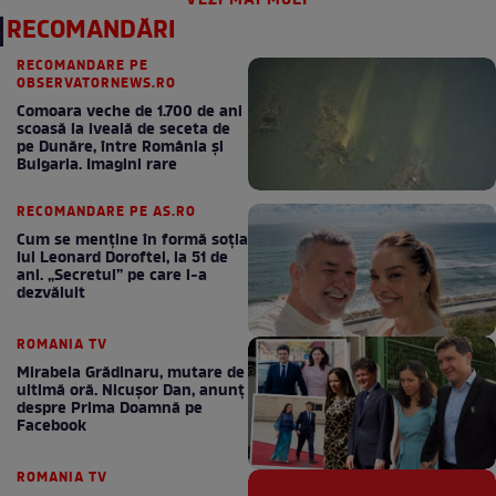
VEZI MAI MULT
RECOMANDĂRI
RECOMANDARE PE
OBSERVATORNEWS.RO
Comoara veche de 1.700 de ani
scoasă la iveală de seceta de
pe Dunăre, între România şi
Bulgaria. Imagini rare
RECOMANDARE PE AS.RO
Cum se menţine în formă soţia
lui Leonard Doroftei, la 51 de
ani. „Secretul” pe care l-a
dezvăluit
ROMANIA TV
Mirabela Grădinaru, mutare de
ultimă oră. Nicuşor Dan, anunţ
despre Prima Doamnă pe
Facebook
ROMANIA TV