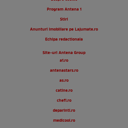
Program Antena 1
Stiri
Anunturi imobiliare pe Lajumate.ro
Echipa redactionala
Site-uri Antena Group
a1.ro
antenastars.ro
as.ro
catine.ro
chefi.ro
deparinti.ro
medicool.ro