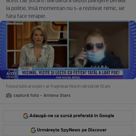
acest caz șocant! Bărbatul a depus plângere penală
la poliție, însă momentan nu s-a rezolvat nimic, iar
fata face terapie.
Fostul iubit al soției i-ar fi agresat fiica în vârstă de 10 ani
captură foto - Antena Stars
Adaugă-ne ca sursă preferată în Google
Urmărește SpyNews pe Discover