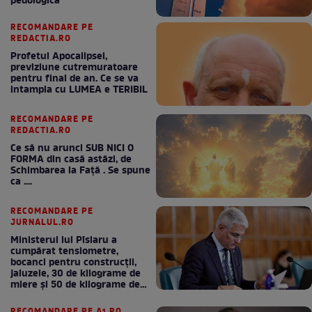
pedologică”
RECOMANDARE PE
REDACTIA.RO
Profetul Apocalipsei,
previziune cutremuratoare
pentru final de an. Ce se va
intampla cu LUMEA e TERIBIL
RECOMANDARE PE
REDACTIA.RO
Ce să nu arunci SUB NICI O
FORMA din casă astăzi, de
Schimbarea la Față . Se spune
ca ....
RECOMANDARE PE
JURNALUL.RO
Ministerul lui Pîslaru a
cumpărat tensiometre,
bocanci pentru construcții,
jaluzele, 30 de kilograme de
miere și 50 de kilograme de
cafea