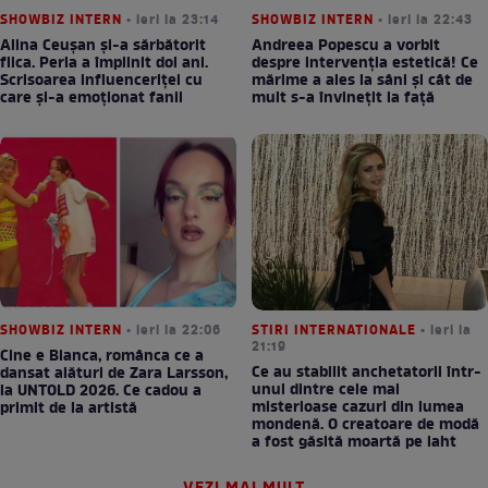
SHOWBIZ INTERN
• ieri la 23:14
SHOWBIZ INTERN
• ieri la 22:43
Alina Ceușan și-a sărbătorit
Andreea Popescu a vorbit
fiica. Perla a împlinit doi ani.
despre intervenția estetică! Ce
Scrisoarea influenceriței cu
mărime a ales la sâni și cât de
care și-a emoționat fanii
mult s-a învinețit la față
SHOWBIZ INTERN
• ieri la 22:06
STIRI INTERNATIONALE
• ieri la
21:19
Cine e Bianca, românca ce a
Ce au stabilit anchetatorii într-
dansat alături de Zara Larsson,
unul dintre cele mai
la UNTOLD 2026. Ce cadou a
misterioase cazuri din lumea
primit de la artistă
mondenă. O creatoare de modă
a fost găsită moartă pe iaht