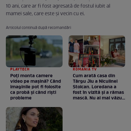
10 ani, care ar fi fost agresată de fostul iubit al
mamei sale, care este și vecin cu ei.
Articolul continuă după recomandări
PLAYTECH
ROMANIA TV
Poți monta camere
Cum arată casa din
video pe mașină? Când
Târgu Jiu a Niculinei
imaginile pot fi folosite
Stoican. Loredana a
ca probă și când riști
fost în vizită și a rămas
probleme
mască. Nu ai mai văzut
la nimeni așa ceva:
Fără cuvinte / VIDEO