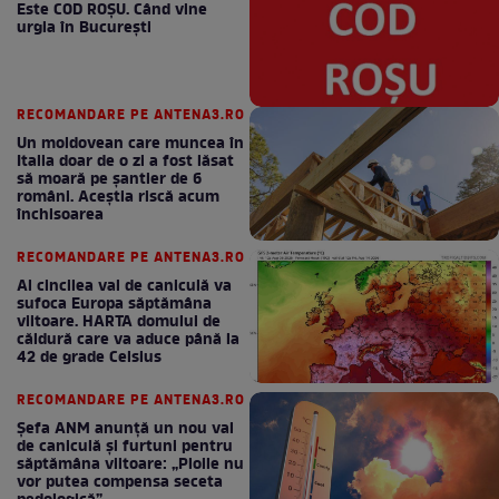
Este COD ROŞU. Când vine
urgia în Bucureşti
RECOMANDARE PE ANTENA3.RO
Un moldovean care muncea în
Italia doar de o zi a fost lăsat
să moară pe şantier de 6
români. Aceștia riscă acum
închisoarea
RECOMANDARE PE ANTENA3.RO
Al cincilea val de caniculă va
sufoca Europa săptămâna
viitoare. HARTA domului de
căldură care va aduce până la
42 de grade Celsius
RECOMANDARE PE ANTENA3.RO
Șefa ANM anunță un nou val
de caniculă și furtuni pentru
săptămâna viitoare: „Ploile nu
vor putea compensa seceta