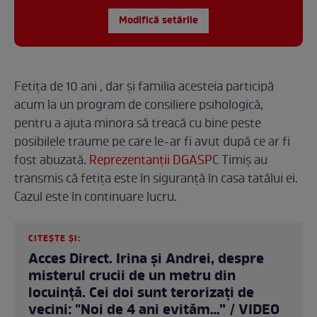
Modifică setările
Fetița de 10 ani , dar și familia acesteia participă
acum la un program de consiliere psihologică,
pentru a ajuta minora să treacă cu bine peste
posibilele traume pe care le-ar fi avut după ce ar fi
fost abuzată.
Reprezentanții DGASP
C Timiș au
transmis că fetița este în siguranță în casa tatălui ei.
Cazul este în continuare lucru.
CITEȘTE ȘI:
Acces Direct. Irina și Andrei, despre
misterul crucii de un metru din
locuință. Cei doi sunt terorizați de
vecini: "Noi de 4 ani evităm…” / VIDEO