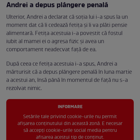
Andrei a depus plângere penală
Ulterior, Andrei a declarat că soția lui i-a spus la un
moment dat că îi cedează fetița și îi va plăti pensie
alimentară. Fetița acestuia i-a povestit că fostul
iubit al mamei ei o agresa fizic și avea un
comportament neadecvat față de ea.
După ceea ce fetița acestuia i-a spus, Andrei a
mărturisit că a depus plângere penală în luna martie
a acestui an, însă până în momentul de față nu s-a
rezolvat nimic.
INFORMARE
Setările tale privind cookie-urile nu permit
afișarea conținutului din această zonă. E necesar
să accepți cookie-urile social media pentru
afisarea acestui tip de conținut.