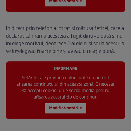
Modifică setările
În direct prin telefon a intrat și mătușa fetiței, care a
declarat că mama acesteia a fugit dintr-o dată și nu
înțelege motivul, deoarece fratele ei și soția acestuia
se înțelegeau foarte bine și aveau o relație bună.
INFORMARE
Setările tale privind cookie-urile nu permit
afișarea conținutului din această zonă. E necesar
să accepți cookie-urile social media pentru
afisarea acestui tip de conținut.
Modifică setările