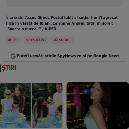
Acces Direct. Fostul iubit al soției i-ar fi agresat
În articolul
fiica în vârstă de 10 ani. Ce spune Andrei, tatăl minorei:
„Soacra o ducea...” / VIDEO
:
andrei
acces direct
caz socant
Puteți urmări știrile SpyNews.ro și pe Google News
ȘTIRI