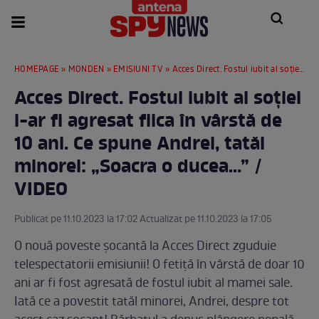
HOMEPAGE
»
MONDEN
»
EMISIUNI TV
» Acces Direct. Fostul iubit al soției i-ar fi agresat fiica în vârstă de 10 ani. Ce spune Andrei, tatăl minorei: „Soacra o ducea...” / VIDEO
Acces Direct. Fostul iubit al soției
i-ar fi agresat fiica în vârstă de
10 ani. Ce spune Andrei, tatăl
minorei: „Soacra o ducea...” /
VIDEO
Publicat pe 11.10.2023 la 17:02 Actualizat pe 11.10.2023 la 17:05
O nouă poveste șocantă la Acces Direct zguduie
telespectatorii emisiunii! O fetiță în vârstă de doar 10
ani ar fi fost agresată de fostul iubit al mamei sale.
Iată ce a povestit tatăl minorei, Andrei, despre tot