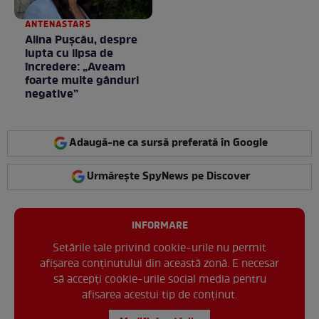
ANTENASTARS
Alina Pușcău, despre
lupta cu lipsa de
încredere: „Aveam
foarte multe gânduri
negative”
Adaugă-ne ca sursă preferată în Google
Urmărește SpyNews pe Discover
INFORMARE
Setările tale privind cookie-urile nu permit
afișarea conținutului din această zonă. E necesar
să accepți cookie-urile social media pentru
afisarea acestui tip de conținut.