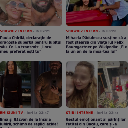
SHOWBIZ INTERN
• la 09:21
SHOWBIZ INTERN
• la 08:28
Paula Chirilă, declarație de
Mihaela Rădulescu susține că a
dragoste superbă pentru iubitul
fost ștearsă din viața lui Felix
său. Ce i-a transmis: „Locul
Baumgartner pe Wikipedia: „Fix
meu preferat ești tu”
la un an de la moartea lui”
EMISIUNI TV
• ieri la 23:47
STIRI INTERNE
• ieri la 22:41
Ema și Răzvan de la Insula
Gestul emoționant al părinților
Iubirii, schimb de replici acide!
fetiței din Bacău, care și-a