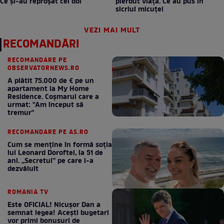
Ce și-au reproșat cei doi
pierdut viața. Ce au pus în
sicriul micuței
VEZI MAI MULT
RECOMANDĂRI
RECOMANDARE PE
OBSERVATORNEWS.RO
A plătit 75.000 de € pe un
apartament la My Home
Residence. Coşmarul care a
urmat: "Am început să
tremur"
RECOMANDARE PE AS.RO
Cum se menţine în formă soţia
lui Leonard Doroftei, la 51 de
ani. „Secretul” pe care l-a
dezvăluit
ROMANIA TV
Este OFICIAL! Nicușor Dan a
semnat legea! Acești bugetari
vor primi bonusuri de