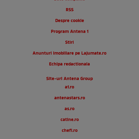
RSS
Despre cookie
Program Antena 1
Stiri
Anunturi imobiliare pe Lajumate.ro
Echipa redactionala
Site-uri Antena Group
a1.ro
antenastars.ro
as.ro
catine.ro
chefi.ro