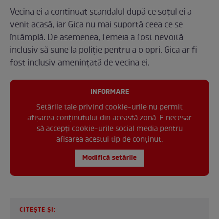
Vecina ei a continuat scandalul după ce soțul ei a
venit acasă, iar Gica nu mai suportă ceea ce se
întâmplă. De asemenea, femeia a fost nevoită
inclusiv să sune la poliție pentru a o opri. Gica ar fi
fost inclusiv amenințată de vecina ei.
INFORMARE
Setările tale privind cookie-urile nu permit
afișarea conținutului din această zonă. E necesar
să accepți cookie-urile social media pentru
afisarea acestui tip de conținut.
Modifică setările
CITEȘTE ȘI: