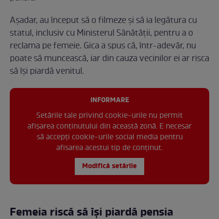
Așadar, au început să o filmeze și să ia legătura cu
statul, inclusiv cu Ministerul Sănătății, pentru a o
reclama pe femeie. Gica a spus că, într-adevăr, nu
poate să muncească, iar din cauza vecinilor ei ar risca
să își piardă venitul.
INFORMARE
Setările tale privind cookie-urile nu permit
afișarea conținutului din această zonă. E necesar
să accepți cookie-urile social media pentru
afisarea acestui tip de conținut.
Modifică setările
Femeia riscă să își piardă pensia