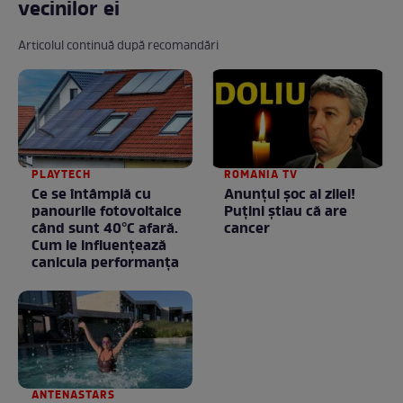
vecinilor ei
Articolul continuă după recomandări
PLAYTECH
ROMANIA TV
Ce se întâmplă cu
Anunţul şoc al zilei!
panourile fotovoltaice
Puţini ştiau că are
când sunt 40°C afară.
cancer
Cum le influențează
canicula performanța
ANTENASTARS