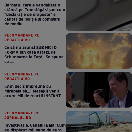
Bărbatul care a vandalizat o
stâncă pe Transfăgărășan cu o
"declaraţie de dragoste" e
căutat de poliție și comisarii
de mediu
RECOMANDARE PE
REDACTIA.RO
Ce să nu arunci SUB NICI O
FORMA din casă astăzi, de
Schimbarea la Față . Se spune
ca ....
RECOMANDARE PE
REDACTIA.RO
«Am decis împreună cu
Mirabela să..." Mesajul venit
acum. Mii de reactii INSTANT
RECOMANDARE PE
JURNALUL.RO
Investigație, Canalul Bala: Cum
au dispărut milioane de euro