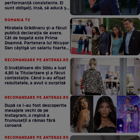
performanță consistente. Ei
sunt obligați, însă, să aducă și
bani la bugetul de stat
ROMANIA TV
Mirabela Grădinaru și-a făcut
publică declarația de avere.
Cât de bogată este Prima
Doamnă. Partenera lui Nicușor
Dan câștigă un salariu foarte
bun în fiecare lună!
RECOMANDARE PE ANTENA3.RO
O învățătoare din Sibiu a luat
4,90 la Titularizare și a făcut
contestație. Când s-au afișat
rezultatele, a avut o surpriză
RECOMANDARE PE ANTENA3.RO
După ce i-au fost descoperite
mesajele vechi de pe
Instagram, o regină a
frumuseții a rămas fără
coroană
RECOMANDARE PE ANTENA3.RO