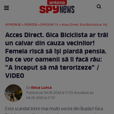
HOMEPAGE
»
MONDEN
»
EMISIUNI TV
» Acces Direct. Gica Biciclista ar trăi un calvar din cauza vecinilor! Femeia riscă să își piardă pensia. De ce vor oamenii să îi facă rău: ”A început să mă terorizeze” / VIDEO
Acces Direct. Gica Biciclista ar trăi
un calvar din cauza vecinilor!
Femeia riscă să își piardă pensia.
De ce vor oamenii să îi facă rău:
”A început să mă terorizeze” /
VIDEO
Ilinca Lunca
De
.
Publicat pe 04.06.2024 la 17:03 Actualizat pe
04.06.2024 la 17:07
Este scandal între mai mulți vecini din Buzău! Gica