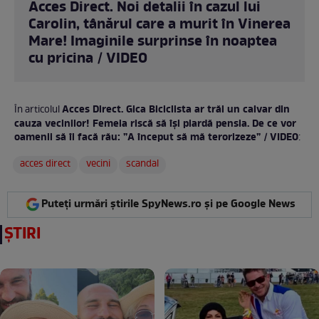
Acces Direct. Noi detalii în cazul lui
Carolin, tânărul care a murit în Vinerea
Mare! Imaginile surprinse în noaptea
cu pricina / VIDEO
Acces Direct. Gica Biciclista ar trăi un calvar din
În articolul
cauza vecinilor! Femeia riscă să își piardă pensia. De ce vor
oamenii să îi facă rău: ”A început să mă terorizeze” / VIDEO
:
acces direct
vecini
scandal
Puteți urmări știrile SpyNews.ro și pe Google News
ȘTIRI