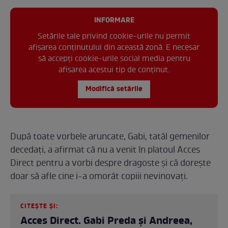
INFORMARE
Setările tale privind cookie-urile nu permit
afișarea conținutului din această zonă. E necesar
să accepți cookie-urile social media pentru
afisarea acestui tip de conținut.
Modifică setările
După toate vorbele aruncate, Gabi, tatăl gemenilor
decedați, a afirmat că nu a venit în platoul Acces
Direct pentru a vorbi despre dragoste și că dorește
doar să afle cine i-a omorât copiii nevinovați.
CITEȘTE ȘI:
Acces Direct. Gabi Preda și Andreea,