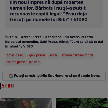
din nou împreună după moartea
gemenilor. Bărbatul nu și-a putut
recunoaște copiii legal: ”Erau deja
trecuți pe numele lui Bibi” / VIDEO
Acces Direct. I-a făcut sau nu avansuri tatăl
În articolul
biologic al gemenilor, Gabi Preda, Alinei: ”Cum să vii să te dai
la mine?” / VIDEO
:
acces direct
gabi preda
alina
mama gemeni morti
mama gemeni ploiesti
Puteți urmări știrile SpyNews.ro și pe Google News
ȘTIRI