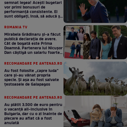
semnat legea! Acești bugetari
vor primi bonusuri de
performanță consistente. Ei
sunt obligați, însă, să aducă și
bani la bugetul de stat
ROMANIA TV
Mirabela Grădinaru și-a făcut
publică declarația de avere.
Cât de bogată este Prima
Doamnă. Partenera lui Nicușor
Dan câștigă un salariu foarte
bun în fiecare lună!
RECOMANDARE PE ANTENA3.RO
Au fost folosite „capre Iuda”
care și-au vânat propria
specie. Și așa au fost salvate
țestoasele de Galapagos
RECOMANDARE PE ANTENA3.RO
Au plătit 3.500 de euro pentru
o vacanță all-inclusive în
Bulgaria, dar cu o zi înainte de
plecare au aflat că a fost
anulată