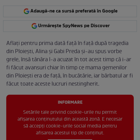
Adaugă-ne ca sursă preferată în Google
Urmărește SpyNews pe Discover
Aflați pentru prima dată față în față după tragedia
din Ploiești, Alina și Gabi Preda și-au spus vorbe
grele, însă tânăra l-a acuzat în tot acest timp că i-ar
fi făcut avansuri chiar în timp ce mama gemenilor
din Ploiești era de față, în bucătărie, iar bărbatul ar fi
făcut toate aceste lucruri nestingherit.
INFORMARE
Setările tale privind cookie-urile nu permit
afișarea conținutului din această zonă. E necesar
să accepți cookie-urile social media pentru
afisarea acestui tip de conținut.