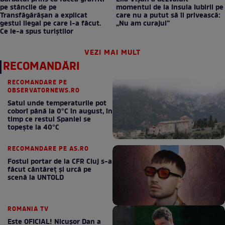
pe stâncile de pe
momentul de la Insula Iubirii pe
Transfăgărășan a explicat
care nu a putut să îl privească:
gestul ilegal pe care l-a făcut.
„Nu am curajul”
Ce le-a spus turiștilor
VEZI MAI MULT
RECOMANDĂRI
RECOMANDARE PE
OBSERVATORNEWS.RO
Satul unde temperaturile pot
coborî până la 0°C în august, în
timp ce restul Spaniei se
topește la 40°C
RECOMANDARE PE AS.RO
Fostul portar de la CFR Cluj s-a
făcut cântăreţ şi urcă pe
scenă la UNTOLD
ROMANIA TV
Este OFICIAL! Nicușor Dan a