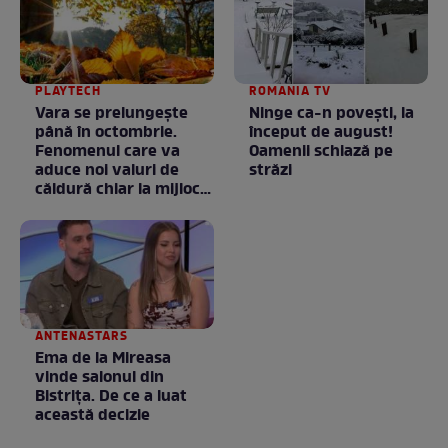
PLAYTECH
ROMANIA TV
Vara se prelungeşte
Ninge ca-n povești, la
până în octombrie.
început de august!
Fenomenul care va
Oamenii schiază pe
aduce noi valuri de
străzi
căldură chiar la mijlocul
toamnei
ANTENASTARS
Ema de la Mireasa
vinde salonul din
Bistrița. De ce a luat
această decizie