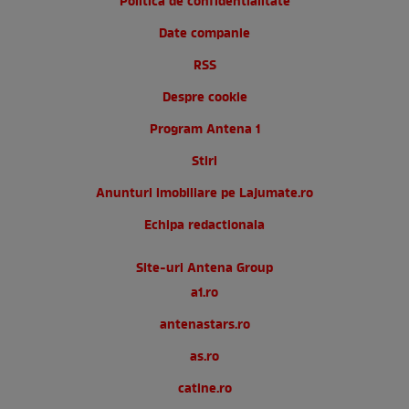
Politica de confidentialitate
Date companie
RSS
Despre cookie
Program Antena 1
Stiri
Anunturi imobiliare pe Lajumate.ro
Echipa redactionala
Site-uri Antena Group
a1.ro
antenastars.ro
as.ro
catine.ro