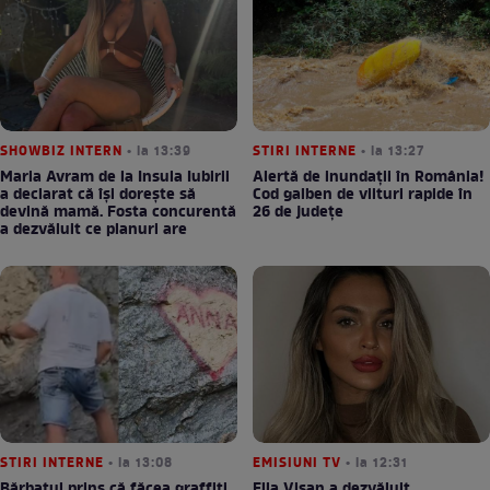
SHOWBIZ INTERN
• la 13:39
STIRI INTERNE
• la 13:27
Maria Avram de la Insula Iubirii
Alertă de inundații în România!
a declarat că își dorește să
Cod galben de viituri rapide în
devină mamă. Fosta concurentă
26 de județe
a dezvăluit ce planuri are
STIRI INTERNE
• la 13:08
EMISIUNI TV
• la 12:31
Bărbatul prins că făcea graffiti
Ella Vișan a dezvăluit