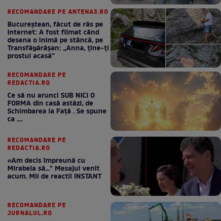
RECOMANDARE PE ANTENA3.RO
Bucureștean, făcut de râs pe
internet: A fost filmat când
desena o inimă pe stâncă, pe
Transfăgărășan: „Anna, ține-ți
prostul acasă”
RECOMANDARE PE
REDACTIA.RO
Ce să nu arunci SUB NICI O
FORMA din casă astăzi, de
Schimbarea la Față . Se spune
ca ....
RECOMANDARE PE
REDACTIA.RO
«Am decis împreună cu
Mirabela să..." Mesajul venit
acum. Mii de reactii INSTANT
RECOMANDARE PE
JURNALUL.RO