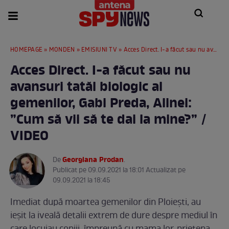
HOMEPAGE
»
MONDEN
»
EMISIUNI TV
» Acces Direct. I-a făcut sau nu avansuri tatăl biologic al gemenilor, Gabi Preda, Alinei: ”Cum să vii să te dai la mine?” / VIDEO
Acces Direct. I-a făcut sau nu
avansuri tatăl biologic al
gemenilor, Gabi Preda, Alinei:
”Cum să vii să te dai la mine?” /
VIDEO
Georgiana Prodan
De
.
Publicat pe 09.09.2021 la 18:01 Actualizat pe
09.09.2021 la 18:45
Imediat după moartea gemenilor din Ploiești, au
ieșit la iveală detalii extrem de dure despre mediul în