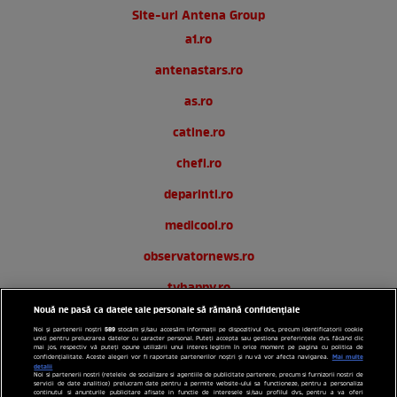
Site-uri Antena Group
a1.ro
antenastars.ro
as.ro
catine.ro
chefi.ro
deparinti.ro
medicool.ro
observatornews.ro
tvhappy.ro
Nouă ne pasă ca datele tale personale să rămână confidențiale
useit.ro
589
Noi și partenerii noștri
stocăm și/sau accesăm informații pe dispozitivul dvs., precum identificatorii cookie
unici pentru prelucrarea datelor cu caracter personal. Puteți accepta sau gestiona preferințele dvs. făcând clic
zutv.ro
mai jos, respectiv vă puteți opune utilizării unui interes legitim în orice moment pe pagina cu politica de
Mai multe
confidențialitate. Aceste alegeri vor fi raportate partenerilor noștri și nu vă vor afecta navigarea.
detalii
Noi si partenerii nostri (retelele de socializare si agentiile de publicitate partenere, precum si furnizorii nostri de
Trends AntenaPLAY
servicii de date analitice) prelucram date pentru a permite website-ului sa functioneze, pentru a personaliza
continutul si anunturile publicitare afisate in functie de interesele si/sau profilul dvs., pentru a va oferi