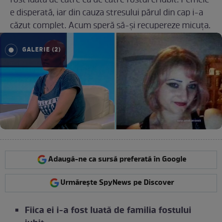
fost luată de către ea de către fostul ei iubit. Femeie
e disperată, iar din cauza stresului părul din cap i-a
căzut complet. Acum speră să-și recupereze micuța.
GALERIE (2)
Adaugă-ne ca sursă preferată în Google
Urmărește SpyNews pe Discover
Fiica ei i-a fost luată de familia fostului