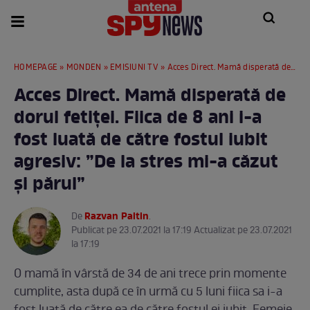
HOMEPAGE
»
MONDEN
»
EMISIUNI TV
» Acces Direct. Mamă disperată de dorul fetiței. Fiica de 8 ani i-a fost luată de către fostul iubit agresiv: ”De la stres mi-a căzut și părul”
Acces Direct. Mamă disperată de
dorul fetiței. Fiica de 8 ani i-a
fost luată de către fostul iubit
agresiv: ”De la stres mi-a căzut
și părul”
Razvan Paltin
De
.
Publicat pe 23.07.2021 la 17:19 Actualizat pe 23.07.2021
la 17:19
O mamă în vârstă de 34 de ani trece prin momente
cumplite, asta după ce în urmă cu 5 luni fiica sa i-a