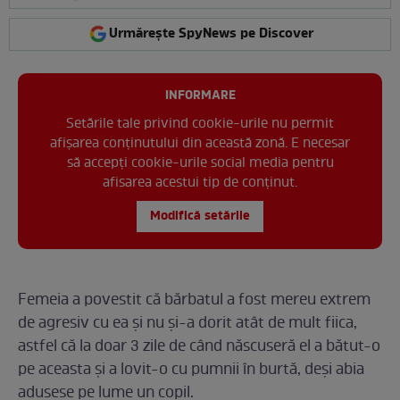
Urmărește SpyNews pe Discover
INFORMARE
Setările tale privind cookie-urile nu permit
afișarea conținutului din această zonă. E necesar
să accepți cookie-urile social media pentru
afisarea acestui tip de conținut.
Modifică setările
Femeia a povestit că bărbatul a fost mereu extrem
de agresiv cu ea și nu și-a dorit atât de mult fiica,
astfel că la doar 3 zile de când născuseră el a bătut-o
pe aceasta și a lovit-o cu pumnii în burtă, deși abia
adusese pe lume un copil.