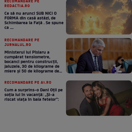
RECOMANDARE PE
REDACTIA.RO
Ce să nu arunci SUB NICI O
FORMA din casă astăzi, de
Schimbarea la Față . Se spune
ca ....
RECOMANDARE PE
JURNALUL.RO
Ministerul lui Pîslaru a
cumpărat tensiometre,
bocanci pentru construcții,
jaluzele, 30 de kilograme de
miere și 50 de kilograme de
cafea
RECOMANDARE PE A1.RO
Cum a surprins-o Dani Oțil pe
soția lui în vacanță: „Și-a
riscat viața în baia fetelor”: