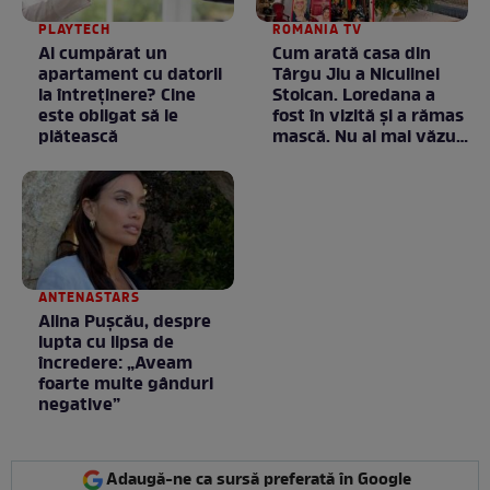
PLAYTECH
ROMANIA TV
Ai cumpărat un
Cum arată casa din
apartament cu datorii
Târgu Jiu a Niculinei
la întreținere? Cine
Stoican. Loredana a
este obligat să le
fost în vizită și a rămas
plătească
mască. Nu ai mai văzut
la nimeni așa ceva:
Fără cuvinte / VIDEO
ANTENASTARS
Alina Pușcău, despre
lupta cu lipsa de
încredere: „Aveam
foarte multe gânduri
negative”
Adaugă-ne ca sursă preferată în Google