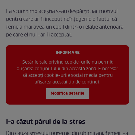
La scurt timp aceștia s-au despărțit, iar motivul
pentru care ar fi început neînțegerile e faptul că
femeia mai avea un copil dintr-o relație anterioară
pe care el nu l-ar fi acceptat.
INFORMARE
Setările tale privind cookie-urile nu permit
afișarea conținutului din această zonă. E necesar
să accepți cookie-urile social media pentru
afisarea acestui tip de conținut.
Modifică setările
I-a căzut părul de la stres
Din cauza stresului puternic din ultimii ani, femeii i-a