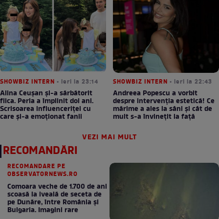
SHOWBIZ INTERN
• ieri la 23:14
SHOWBIZ INTERN
• ieri la 22:43
Alina Ceușan și-a sărbătorit
Andreea Popescu a vorbit
fiica. Perla a împlinit doi ani.
despre intervenția estetică! Ce
Scrisoarea influenceriței cu
mărime a ales la sâni și cât de
care și-a emoționat fanii
mult s-a învinețit la față
VEZI MAI MULT
RECOMANDĂRI
RECOMANDARE PE
OBSERVATORNEWS.RO
Comoara veche de 1.700 de ani
scoasă la iveală de seceta de
pe Dunăre, între România şi
Bulgaria. Imagini rare