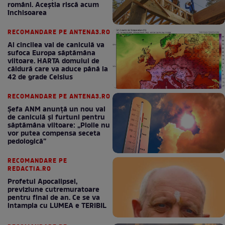
români. Aceștia riscă acum
închisoarea
RECOMANDARE PE ANTENA3.RO
Al cincilea val de caniculă va
sufoca Europa săptămâna
viitoare. HARTA domului de
căldură care va aduce până la
42 de grade Celsius
RECOMANDARE PE ANTENA3.RO
Șefa ANM anunță un nou val
de caniculă și furtuni pentru
săptămâna viitoare: „Ploile nu
vor putea compensa seceta
pedologică”
RECOMANDARE PE
REDACTIA.RO
Profetul Apocalipsei,
previziune cutremuratoare
pentru final de an. Ce se va
intampla cu LUMEA e TERIBIL