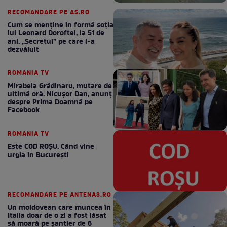
RECOMANDARE PE AS.RO
Cum se menţine în formă soţia
lui Leonard Doroftei, la 51 de
ani. „Secretul” pe care l-a
dezvăluit
ROMANIA TV
Mirabela Grădinaru, mutare de
ultimă oră. Nicuşor Dan, anunţ
despre Prima Doamnă pe
Facebook
ROMANIA TV
Este COD ROŞU. Când vine
urgia în Bucureşti
RECOMANDARE PE ANTENA3.RO
Un moldovean care muncea în
Italia doar de o zi a fost lăsat
să moară pe şantier de 6