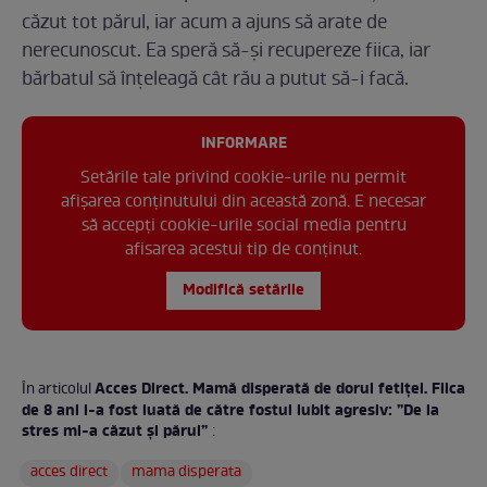
căzut tot părul, iar acum a ajuns să arate de
nerecunoscut. Ea speră să-și recupereze fiica, iar
bărbatul să înțeleagă cât rău a putut să-i facă.
INFORMARE
Setările tale privind cookie-urile nu permit
afișarea conținutului din această zonă. E necesar
să accepți cookie-urile social media pentru
afisarea acestui tip de conținut.
Modifică setările
Acces Direct. Mamă disperată de dorul fetiței. Fiica
În articolul
de 8 ani i-a fost luată de către fostul iubit agresiv: ”De la
stres mi-a căzut și părul”
:
acces direct
mama disperata