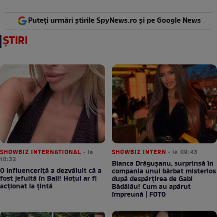
Puteți urmări știrile SpyNews.ro și pe Google News
ȘTIRI
SHOWBIZ INTERNATIONAL
• la
SHOWBIZ INTERN
• la 09:43
10:32
Bianca Drăgușanu, surprinsă în
O influenceriță a dezvăluit că a
compania unui bărbat misterios
fost jefuită în Bali! Hoțul ar fi
după despărțirea de Gabi
acționat la țintă
Bădălău! Cum au apărut
împreună | FOTO