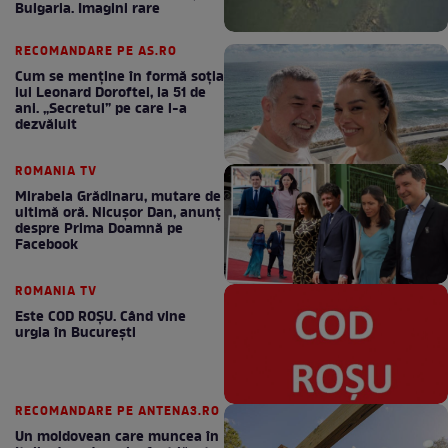
Bulgaria. Imagini rare
RECOMANDARE PE AS.RO
Cum se menţine în formă soţia
lui Leonard Doroftei, la 51 de
ani. „Secretul” pe care l-a
dezvăluit
ROMANIA TV
Mirabela Grădinaru, mutare de
ultimă oră. Nicuşor Dan, anunţ
despre Prima Doamnă pe
Facebook
ROMANIA TV
Este COD ROŞU. Când vine
urgia în Bucureşti
RECOMANDARE PE ANTENA3.RO
Un moldovean care muncea în