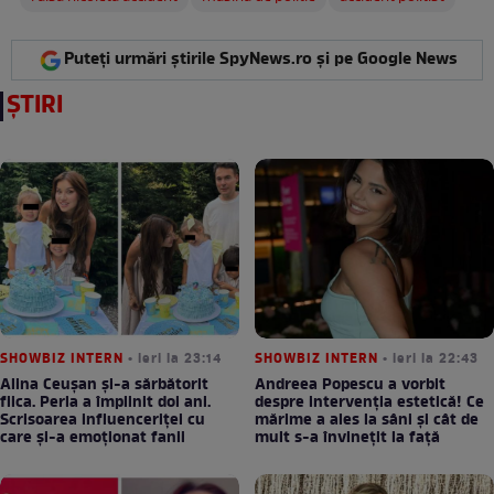
Puteți urmări știrile SpyNews.ro și pe Google News
ȘTIRI
SHOWBIZ INTERN
• ieri la 23:14
SHOWBIZ INTERN
• ieri la 22:43
Alina Ceușan și-a sărbătorit
Andreea Popescu a vorbit
fiica. Perla a împlinit doi ani.
despre intervenția estetică! Ce
Scrisoarea influenceriței cu
mărime a ales la sâni și cât de
care și-a emoționat fanii
mult s-a învinețit la față