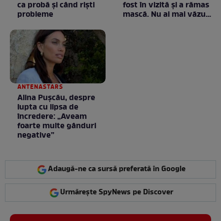
ca probă și când riști
fost în vizită și a rămas
probleme
mască. Nu ai mai văzut
la nimeni așa ceva:
Fără cuvinte / VIDEO
ANTENASTARS
Alina Pușcău, despre
lupta cu lipsa de
încredere: „Aveam
foarte multe gânduri
negative”
Adaugă-ne ca sursă preferată în Google
Urmărește SpyNews pe Discover