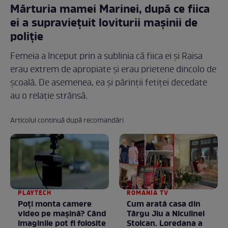
Mărturia mamei Marinei, după ce fiica
ei a supraviețuit loviturii mașinii de
poliție
Femeia a început prin a sublinia că fiica ei și Raisa
erau extrem de apropiate și erau prietene dincolo de
școală. De asemenea, ea și părinții fetiței decedate
au o relație strânsă.
Articolul continuă după recomandări
PLAYTECH
ROMANIA TV
Poți monta camere
Cum arată casa din
video pe mașină? Când
Târgu Jiu a Niculinei
imaginile pot fi folosite
Stoican. Loredana a