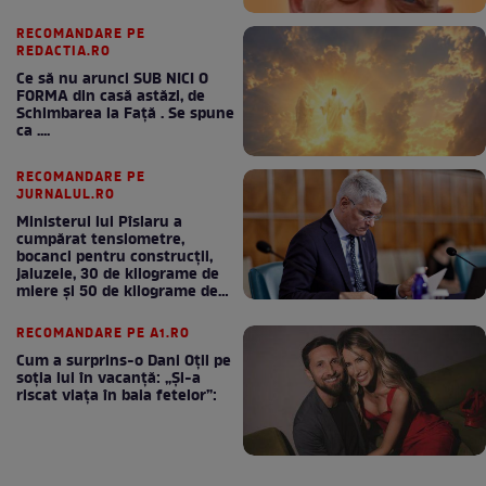
RECOMANDARE PE
REDACTIA.RO
Ce să nu arunci SUB NICI O
FORMA din casă astăzi, de
Schimbarea la Față . Se spune
ca ....
RECOMANDARE PE
JURNALUL.RO
Ministerul lui Pîslaru a
cumpărat tensiometre,
bocanci pentru construcții,
jaluzele, 30 de kilograme de
miere și 50 de kilograme de
cafea
RECOMANDARE PE A1.RO
Cum a surprins-o Dani Oțil pe
soția lui în vacanță: „Și-a
riscat viața în baia fetelor”: