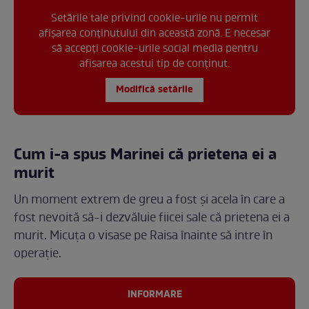
Setările tale privind cookie-urile nu permit
afișarea conținutului din această zonă. E necesar
să accepți cookie-urile social media pentru
afisarea acestui tip de conținut.
Modifică setările
Cum i-a spus Marinei că prietena ei a
murit
Un moment extrem de greu a fost și acela în care a
fost nevoită să-i dezvăluie fiicei sale că prietena ei a
murit. Micuța o visase pe Raisa înainte să intre în
operație.
INFORMARE