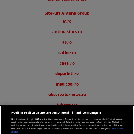
Site-uri Antena Group
a1.ro
antenastars.ro
as.ro
catine.ro
chefi.ro
deparinti.ro
medicool.ro
observatornews.ro
tvhappy.ro
Nouă ne pasă ca datele tale personale să rămână confidențiale
useit.ro
589
Noi și partenerii noștri
stocăm și/sau accesăm informații pe dispozitivul dvs., precum identificatorii cookie
unici pentru prelucrarea datelor cu caracter personal. Puteți accepta sau gestiona preferințele dvs. făcând clic
zutv.ro
mai jos, respectiv vă puteți opune utilizării unui interes legitim în orice moment pe pagina cu politica de
Mai multe
confidențialitate. Aceste alegeri vor fi raportate partenerilor noștri și nu vă vor afecta navigarea.
detalii