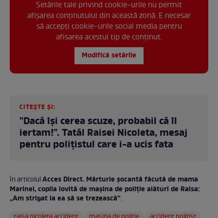
Setările tale privind cookie-urile nu permit
afișarea conținutului din această zonă. E necesar
să accepți cookie-urile social media pentru
afisarea acestui tip de conținut.
Modifică setările
CITEȘTE ȘI:
"Dacă își cerea scuze, probabil că îl
iertam!". Tatăl Raisei Nicoleta, mesaj
pentru polițistul care i-a ucis fata
Acces Direct. Mărturie șocantă făcută de mama
În articolul
Marinei, copila lovită de mașina de poliție alături de Raisa:
„Am strigat la ea să se trezească”
:
raisa nicoleta accident
masina de politie
accident politist