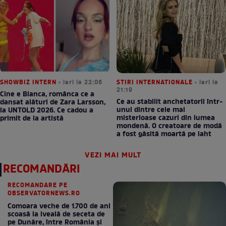
SHOWBIZ INTERN
• ieri la 22:06
STIRI INTERNATIONALE
• ieri la
21:19
Cine e Bianca, românca ce a
Ce au stabilit anchetatorii într-
dansat alături de Zara Larsson,
unul dintre cele mai
la UNTOLD 2026. Ce cadou a
misterioase cazuri din lumea
primit de la artistă
mondenă. O creatoare de modă
a fost găsită moartă pe iaht
VEZI MAI MULT
RECOMANDĂRI
RECOMANDARE PE
OBSERVATORNEWS.RO
Comoara veche de 1.700 de ani
scoasă la iveală de seceta de
pe Dunăre, între România şi