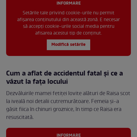
INFORMARE
Setările tale privind cookie-urile nu permit
afișarea conținutului din această zonă. E necesar
să accepți cookie-urile social media pentru
afisarea acestui tip de conținut.
Modifică setările
Cum a aflat de accidentul fatal și ce a
văzut la fața locului
Dezvăluirile mamei fetiței lovite alături de Raisa scot
la iveală noi detalii cutremurătoare. Femeia și-a
găsit fiica în chinuri groznice, în timp ce Raisa era
resuscitată.
INFORMARE