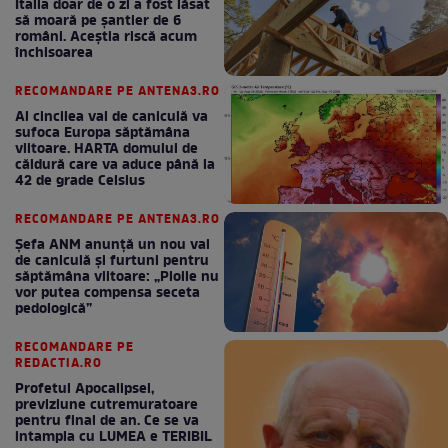
Italia doar de o zi a fost lăsat
să moară pe şantier de 6
români. Aceștia riscă acum
închisoarea
RECOMANDARE PE ANTENA3.RO
Al cincilea val de caniculă va
sufoca Europa săptămâna
viitoare. HARTA domului de
căldură care va aduce până la
42 de grade Celsius
RECOMANDARE PE ANTENA3.RO
Șefa ANM anunță un nou val
de caniculă și furtuni pentru
săptămâna viitoare: „Ploile nu
vor putea compensa seceta
pedologică”
RECOMANDARE PE
REDACTIA.RO
Profetul Apocalipsei,
previziune cutremuratoare
pentru final de an. Ce se va
intampla cu LUMEA e TERIBIL