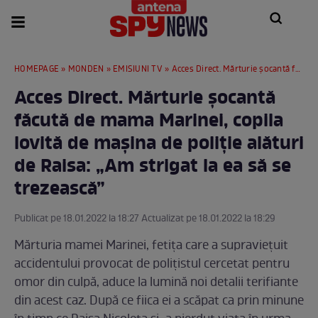
HOMEPAGE
»
MONDEN
»
EMISIUNI TV
» Acces Direct. Mărturie șocantă făcută de mama Marinei, copila lovită de mașina de poliție alături de Raisa: „Am strigat la ea să se trezească”
Acces Direct. Mărturie șocantă
făcută de mama Marinei, copila
lovită de mașina de poliție alături
de Raisa: „Am strigat la ea să se
trezească”
Publicat pe 18.01.2022 la 18:27 Actualizat pe 18.01.2022 la 18:29
Mărturia mamei Marinei, fetița care a supraviețuit
accidentului provocat de polițistul cercetat pentru
omor din culpă, aduce la lumină noi detalii terifiante
din acest caz. După ce fiica ei a scăpat ca prin minune