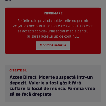
INFORMARE
Setările tale privind cookie-urile nu permit
afișarea conținutului din această zonă. E necesar
să accepți cookie-urile social media pentru
afisarea acestui tip de conținut.
Modifică setările
CITEȘTE ȘI:
Acces Direct. Moarte suspectă într-un
depozit. Valerie a fost găsit fără
suflare la locul de muncă. Familia vrea
să se facă dreptate