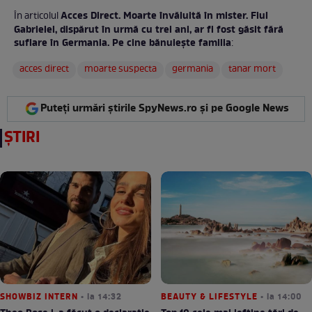
Acces Direct. Moarte învăluită în mister. Fiul
În articolul
Gabrielei, dispărut în urmă cu trei ani, ar fi fost găsit fără
suflare în Germania. Pe cine bănuiește familia
:
acces direct
moarte suspecta
germania
tanar mort
Puteți urmări știrile SpyNews.ro și pe Google News
ȘTIRI
SHOWBIZ INTERN
• la 14:32
BEAUTY & LIFESTYLE
• la 14:00