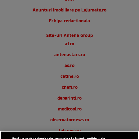
Anunturi imobiliare pe Lajumate.ro
Echipa redactionala
Site-uri Antena Group
a1.ro
antenastars.ro
as.ro
catine.ro
chefi.ro
deparinti.ro
medicool.ro
observatornews.ro
tvhappy.ro
Nouă ne pasă ca datele tale personale să rămână confidențiale