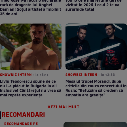
Theo Rose i-a făcut o declarație
Top 10 cele mai ieftine țări de
rară de dragoste lui Anghel
vizitat în 2026. Locul 2 te va
Damian! Soțul artistei a împlinit
surprinde total
35 de ani
SHOWBIZ INTERN
• la 13:11
SHOWBIZ INTERN
• la 12:33
Liviu Teodorescu spune de ce
Mesajul trupei Morandi, după
nu i-a plăcut în Bulgaria la all
criticile din cauza concertului în
inclusive! Cântărețul nu vrea să
Rusia: ”Refuzăm să credem că
mai repete experiența
empatia are granițe”
VEZI MAI MULT
RECOMANDĂRI
RECOMANDARE PE