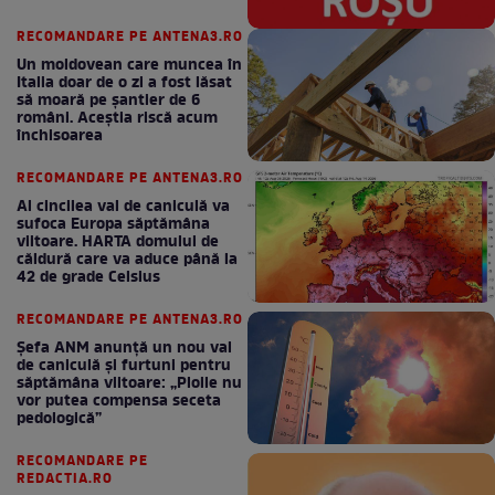
RECOMANDARE PE ANTENA3.RO
Un moldovean care muncea în
Italia doar de o zi a fost lăsat
să moară pe şantier de 6
români. Aceștia riscă acum
închisoarea
RECOMANDARE PE ANTENA3.RO
Al cincilea val de caniculă va
sufoca Europa săptămâna
viitoare. HARTA domului de
căldură care va aduce până la
42 de grade Celsius
RECOMANDARE PE ANTENA3.RO
Șefa ANM anunță un nou val
de caniculă și furtuni pentru
săptămâna viitoare: „Ploile nu
vor putea compensa seceta
pedologică”
RECOMANDARE PE
REDACTIA.RO