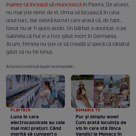
î
nainte să înceapă să muncească
în Pipera. De atunci,
nu mai știe nimic de el. Urma să locuiască în casa
unui turc, dar există lucruri care arată că, de fapt,
Ionuț nu ar fi ajuns acolo. Un bărbat a anunțat-o pe
Gabriela că fiul ei a fost găsit mort în Germania.
Acum, femeia nu știe ce să creadă și speră că tânărul
găsit să nu fie Ionuț.
Articolul continuă după recomandări
PLAYTECH
ROMANIA TV
Luna în care
Pur și simplu wow!
electrocasnicele au cele
Cum arată locuința de
mai mici prețuri. Când
vis în care stă Ilinca
merită să cumperi o
Vandici la Monaco în