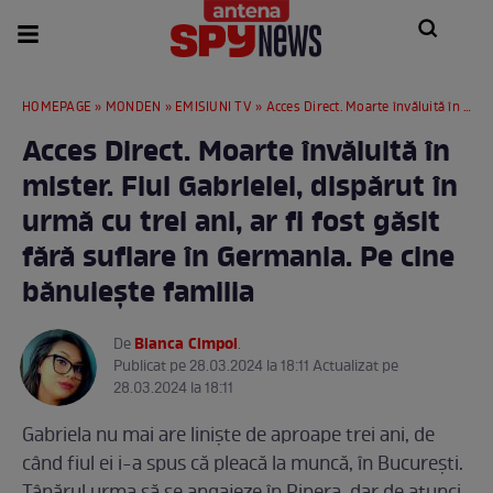
HOMEPAGE
»
MONDEN
»
EMISIUNI TV
» Acces Direct. Moarte învăluită în mister. Fiul Gabrielei, dispărut în urmă cu trei ani, ar fi fost găsit fără suflare în Germania. Pe cine bănuiește familia
Acces Direct. Moarte învăluită în
mister. Fiul Gabrielei, dispărut în
urmă cu trei ani, ar fi fost găsit
fără suflare în Germania. Pe cine
bănuiește familia
Bianca Cimpoi
De
.
Publicat pe 28.03.2024 la 18:11 Actualizat pe
28.03.2024 la 18:11
Gabriela nu mai are liniște de aproape trei ani, de
când fiul ei i-a spus că pleacă la muncă, în București.