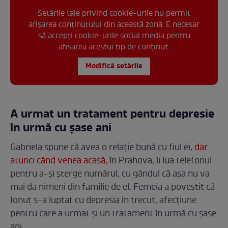
Setările tale privind cookie-urile nu permit
afișarea conținutului din această zonă. E necesar
să accepți cookie-urile social media pentru
afisarea acestui tip de conținut.
Modifică setările
A urmat un tratament pentru depresie
în urmă cu șase ani
Gabriela spune că avea o relație bună cu fiul ei,
dar
atunci când venea acasă,
în Prahova, îi lua telefonul
pentru a-și șterge numărul, cu gândul că așa nu va
mai da nimeni din familie de el. Femeia a povestit că
Ionuț s-a luptat cu depresia în trecut, afecțiune
pentru care a urmat și un tratament în urmă cu șase
ani.