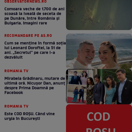
OBSERVATORNEWS.RO
Comoara veche de 1.700 de ani
scoasă la iveală de seceta de
pe Dunăre, între România şi
Bulgaria. Imagini rare
RECOMANDARE PE AS.RO
Cum se menţine în formă soţia
lui Leonard Doroftei, la 51 de
ani. „Secretul” pe care l-a
dezvăluit
ROMANIA TV
Mirabela Grădinaru, mutare de
ultimă oră. Nicuşor Dan, anunţ
despre Prima Doamnă pe
Facebook
ROMANIA TV
Este COD ROŞU. Când vine
urgia în Bucureşti