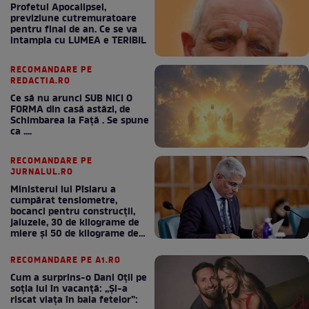
Profetul Apocalipsei,
previziune cutremuratoare
pentru final de an. Ce se va
intampla cu LUMEA e TERIBIL
RECOMANDARE PE
REDACTIA.RO
Ce să nu arunci SUB NICI O
FORMA din casă astăzi, de
Schimbarea la Față . Se spune
ca ....
RECOMANDARE PE
JURNALUL.RO
Ministerul lui Pîslaru a
cumpărat tensiometre,
bocanci pentru construcții,
jaluzele, 30 de kilograme de
miere și 50 de kilograme de
cafea
RECOMANDARE PE A1.RO
Cum a surprins-o Dani Oțil pe
soția lui în vacanță: „Și-a
riscat viața în baia fetelor”: