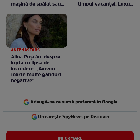
mașină de spălat sau
timpul vacanței. Luxul
un frigider
e în starea lui pură.
Totul arată ca în filme!
/ GALERIE FOTO
ANTENASTARS
Alina Pușcău, despre
lupta cu lipsa de
încredere: „Aveam
foarte multe gânduri
negative”
Adaugă-ne ca sursă preferată în Google
Urmărește SpyNews pe Discover
INFORMARE