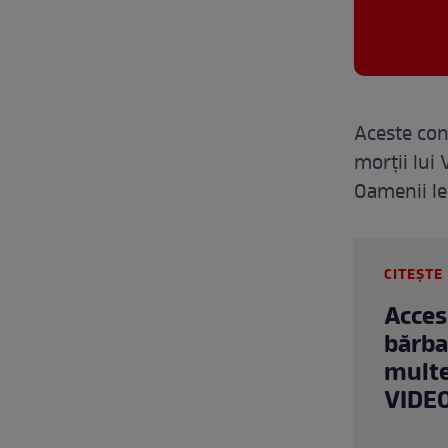
Aceste cons
morții lui 
Oamenii le
CITEȘTE 
Acces 
bărba
multe
VIDE