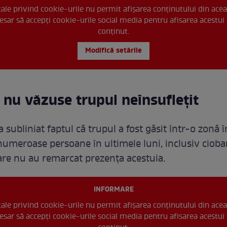
 tale privind cookie-urile nu permit afișarea conținutului din acea
esar să accepți cookie-urile social media pentru afisarea acestui 
conținut.
Modifică setările
 nu văzuse trupul neînsuflețit
 subliniat faptul că trupul a fost găsit într-o zonă î
numeroase persoane în ultimele luni, inclusiv cioba
are nu au remarcat prezența acestuia.
INFORMARE
 tale privind cookie-urile nu permit afișarea conținutului din acea
esar să accepți cookie-urile social media pentru afisarea acestui 