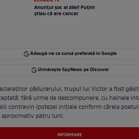
ROMANIA TV
Anunţul şoc al zilei! Puţini
ştiau că are cancer
Adaugă-ne ca sursă preferată în Google
Urmărește SpyNews pe Discover
larațiilor pădurarului, trupul lui Victor a fost găsit
teptată: fără urme de descompunere, cu hainele int
lii contravin ipotezei inițiale conform căreia poetul 
 aproximativ patru luni.
INFORMARE