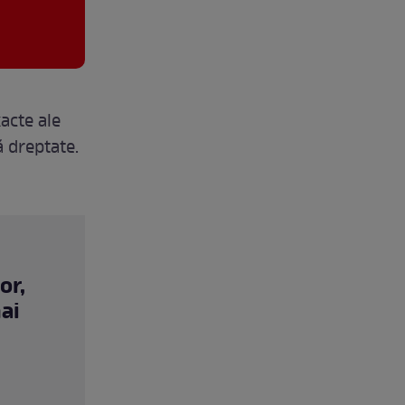
xacte ale
ă dreptate.
or,
ai