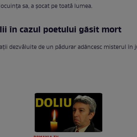
locuința sa, a șocat pe toată lumea.
lii în cazul poetului găsit mort
ații dezvăluite de un pădurar adâncesc misterul în j