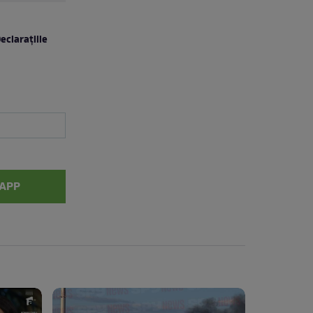
eclarațiile
APP