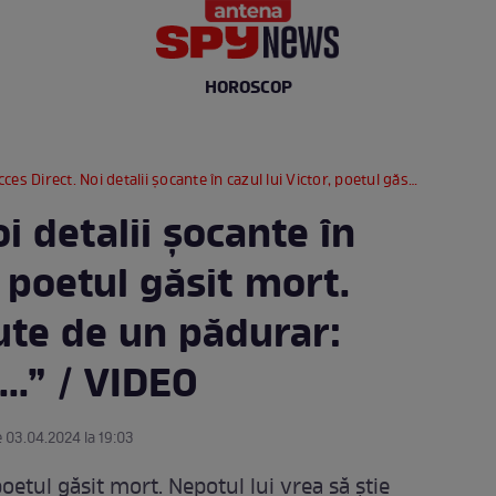
HOROSCOP
 Direct. Noi detalii șocante în cazul lui Victor, poetul găsit mort. Declarațiile făcute de un pădurar: „Mi-a spus că e...” / VIDEO
i detalii șocante în
, poetul găsit mort.
cute de un pădurar:
..” / VIDEO
e 03.04.2024 la 19:03
 poetul găsit mort. Nepotul lui vrea să știe