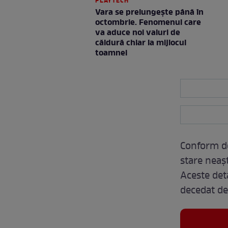
PLAYTECH
Vara se prelungeşte până în
octombrie. Fenomenul care
va aduce noi valuri de
căldură chiar la mijlocul
toamnei
Conform dec
stare neaș
Aceste deta
decedat de