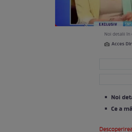
Noi detalii în
Acces Di
Noi det
Ce a mă
Descoperirea