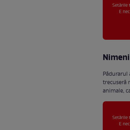
Setările
E nec
Nimeni
Pădurarul a
trecuseră 
animale, c
Setările
E nec