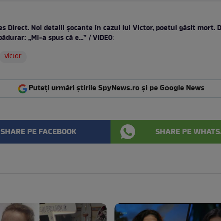
s Direct. Noi detalii șocante în cazul lui Victor, poetul găsit mort. D
ădurar: „Mi-a spus că e...” / VIDEO
:
victor
Puteți urmări știrile SpyNews.ro și pe Google News
SHARE PE FACEBOOK
SHARE PE WHATS