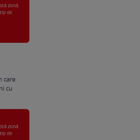
stă zonă.
tip de
n care
ni cu
stă zonă.
tip de