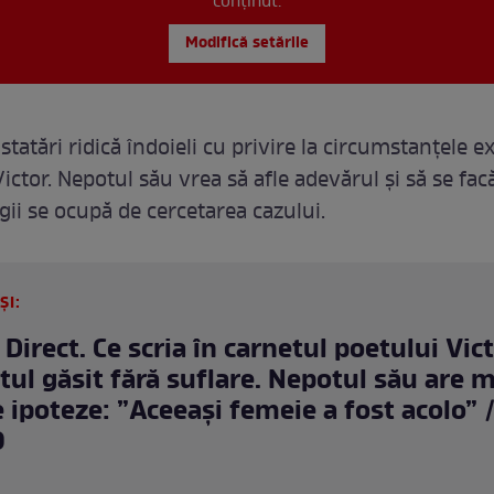
conținut.
Modifică setările
tatări ridică îndoieli cu privire la circumstanțele e
Victor. Nepotul său vrea să afle adevărul și să se fac
gii se ocupă de cercetarea cazului.
ȘI:
Direct. Ce scria în carnetul poetului Vict
tul găsit fără suflare. Nepotul său are m
 ipoteze: ”Aceeași femeie a fost acolo” /
O