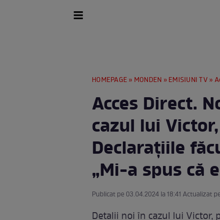
HOMEPAGE
»
MONDEN
»
EMISIUNI TV
» Acces
Acces Direct. No
cazul lui Victor
Declarațiile fă
„Mi-a spus că e.
Publicat pe 03.04.2024 la 18:41 Actualizat p
Detalii noi în cazul lui Victor,