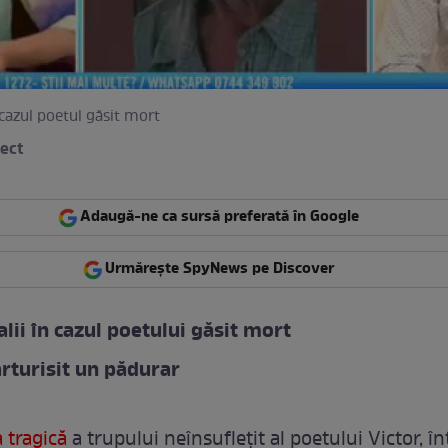
 cazul poetul găsit mort
rect
Adaugă-ne ca sursă preferată în Google
Urmărește SpyNews pe Discover
alii în cazul poetului găsit mort
rturisit un pădurar
 tragică
a trupului neînsuflețit al poetului Victor, î