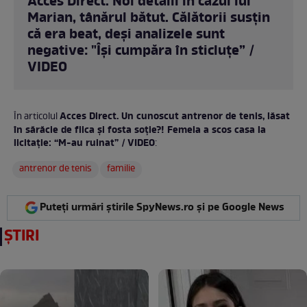
Acces Direct. Noi detalii în cazul lui
Marian, tânărul bătut. Călătorii susțin
că era beat, deși analizele sunt
negative: "Își cumpăra în sticluțe” /
VIDEO
Acces Direct. Un cunoscut antrenor de tenis, lăsat
În articolul
în sărăcie de fiica și fosta soție?! Femeia a scos casa la
licitație: “M-au ruinat” / VIDEO
:
antrenor de tenis
familie
Puteți urmări știrile SpyNews.ro și pe Google News
ȘTIRI