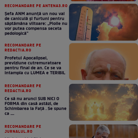
RECOMANDARE PE ANTENA3.RO
Șefa ANM anunță un nou val
de caniculă și furtuni pentru
săptămâna viitoare: „Ploile nu
vor putea compensa seceta
pedologică”
RECOMANDARE PE
REDACTIA.RO
Profetul Apocalipsei,
previziune cutremuratoare
pentru final de an. Ce se va
intampla cu LUMEA e TERIBIL
RECOMANDARE PE
REDACTIA.RO
Ce să nu arunci SUB NICI O
FORMA din casă astăzi, de
Schimbarea la Față . Se spune
ca ....
RECOMANDARE PE
JURNALUL.RO