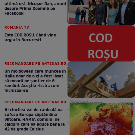
ultimă oră. Nicuşor Dan, anunţ
despre Prima Doamnă pe
Facebook
ROMANIA TV
Este COD ROŞU. Când vine
urgia în Bucureşti
RECOMANDARE PE ANTENA3.RO
Un moldovean care muncea în
Italia doar de o zi a fost lăsat
să moară pe şantier de 6
români. Aceștia riscă acum
închisoarea
RECOMANDARE PE ANTENA3.RO
Al cincilea val de caniculă va
sufoca Europa săptămâna
viitoare. HARTA domului de
căldură care va aduce până la
42 de grade Celsius