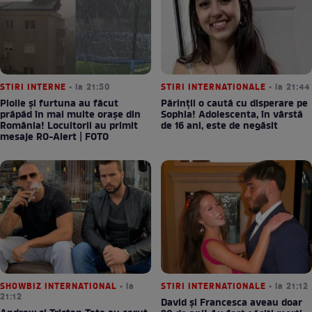
STIRI INTERNE
• la 21:50
STIRI INTERNATIONALE
• la 21:44
Ploile și furtuna au făcut
Părinții o caută cu disperare pe
prăpăd în mai multe orașe din
Sophia! Adolescenta, în vârstă
România! Locuitorii au primit
de 16 ani, este de negăsit
mesaje RO-Alert | FOTO
SHOWBIZ INTERNATIONAL
• la
STIRI INTERNATIONALE
• la 21:12
21:12
David și Francesca aveau doar