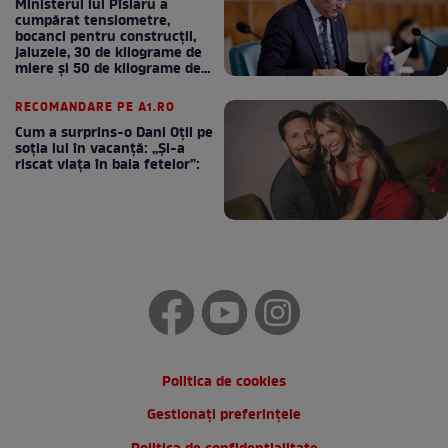
Ministerul lui Pîslaru a
cumpărat tensiometre,
bocanci pentru construcții,
jaluzele, 30 de kilograme de
miere și 50 de kilograme de
cafea
RECOMANDARE PE A1.RO
Cum a surprins-o Dani Oțil pe
soția lui în vacanță: „Și-a
riscat viața în baia fetelor”:
Politica de cookies
Gestionați preferințele