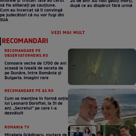
Andrew și Tristan Tate au cerut
20 de ani! Au fost găsiți morți,
să fie eliberați pe cauțiune.
după ce au dispărut fără urmă
Cum au încercat să îi convingă
pe judecători că nu vor fugi din
SUA
VEZI MAI MULT
RECOMANDĂRI
RECOMANDARE PE
OBSERVATORNEWS.RO
Comoara veche de 1.700 de ani
scoasă la iveală de seceta de
pe Dunăre, între România şi
Bulgaria. Imagini rare
RECOMANDARE PE AS.RO
Cum se menţine în formă soţia
lui Leonard Doroftei, la 51 de
ani. „Secretul” pe care l-a
dezvăluit
ROMANIA TV
Mirabela Grădinaru, mutare de