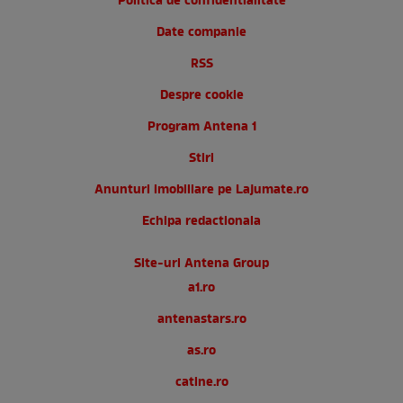
Politica de confidentialitate
Date companie
RSS
Despre cookie
Program Antena 1
Stiri
Anunturi imobiliare pe Lajumate.ro
Echipa redactionala
Site-uri Antena Group
a1.ro
antenastars.ro
as.ro
catine.ro