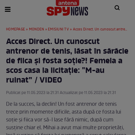
HOMEPAGE
»
MONDEN
»
EMISIUNI TV
» Acces Direct. Un cunoscut antrenor de tenis, lăsat în sărăcie de fiica și fosta soție?! Femeia a scos casa la licitație: "M-au ruinat” / VIDEO
Acces Direct. Un cunoscut
antrenor de tenis, lăsat în sărăcie
de fiica și fosta soție?! Femeia a
scos casa la licitație: "M-au
ruinat” / VIDEO
Publicat pe 11.05.2023 la 21:31 Actualizat pe 11.05.2023 la 21:31
De la succes, la declin! Un fost antrenor de tenis
trece prin momente dificile, asta după ce fosta lui
soție și fiica vor să-l lase fără nimic, după cum
susține chiar el. Mihai a avut mai multe proprietăți,