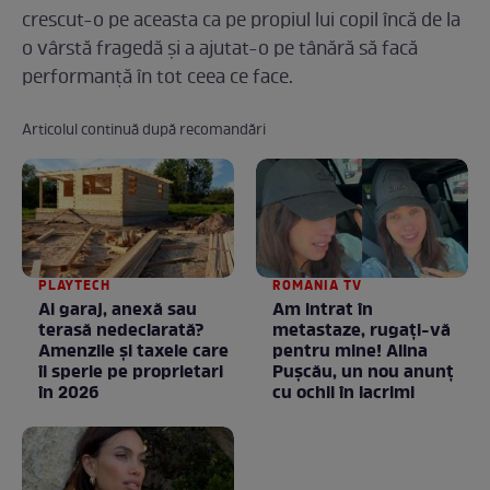
crescut-o pe aceasta ca pe propiul lui copil încă de la
o vârstă fragedă și a ajutat-o pe tânără să facă
performanță în tot ceea ce face.
Articolul continuă după recomandări
PLAYTECH
ROMANIA TV
Ai garaj, anexă sau
Am intrat în
terasă nedeclarată?
metastaze, rugaţi-vă
Amenzile și taxele care
pentru mine! Alina
îi sperie pe proprietari
Puşcău, un nou anunţ
în 2026
cu ochii în lacrimi