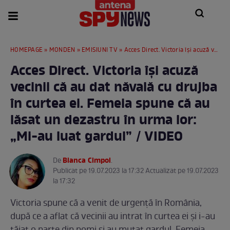
HOMEPAGE
»
MONDEN
»
EMISIUNI TV
» Acces Direct. Victoria își acuză vecinii că au dat năvală cu drujba în curtea ei. Femeia spune că au lăsat un dezastru în urma lor: „Mi-au luat gardul” / VIDEO
Acces Direct. Victoria își acuză
vecinii că au dat năvală cu drujba
în curtea ei. Femeia spune că au
lăsat un dezastru în urma lor:
„Mi-au luat gardul” / VIDEO
Bianca Cimpoi
De
.
Publicat pe 19.07.2023 la 17:32 Actualizat pe 19.07.2023
la 17:32
Victoria spune că a venit de urgență în România,
după ce a aflat că vecinii au intrat în curtea ei și i-au