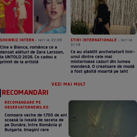
SHOWBIZ INTERN
• ieri la 22:06
STIRI INTERNATIONALE
• ieri la
21:19
Cine e Bianca, românca ce a
Ce au stabilit anchetatorii într-
dansat alături de Zara Larsson,
unul dintre cele mai
la UNTOLD 2026. Ce cadou a
misterioase cazuri din lumea
primit de la artistă
mondenă. O creatoare de modă
a fost găsită moartă pe iaht
VEZI MAI MULT
RECOMANDĂRI
RECOMANDARE PE
OBSERVATORNEWS.RO
Comoara veche de 1.700 de ani
scoasă la iveală de seceta de
pe Dunăre, între România şi
Bulgaria. Imagini rare