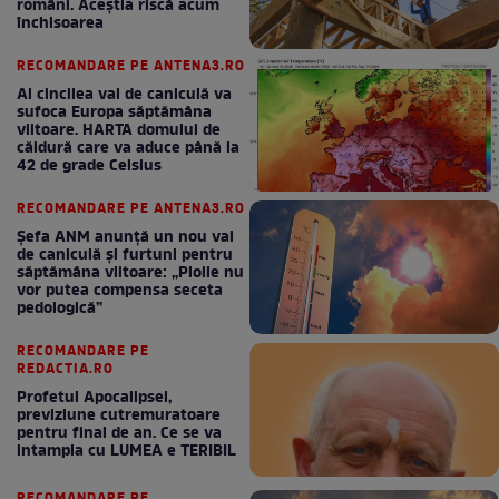
români. Aceștia riscă acum
închisoarea
RECOMANDARE PE ANTENA3.RO
Al cincilea val de caniculă va
sufoca Europa săptămâna
viitoare. HARTA domului de
căldură care va aduce până la
42 de grade Celsius
RECOMANDARE PE ANTENA3.RO
Șefa ANM anunță un nou val
de caniculă și furtuni pentru
săptămâna viitoare: „Ploile nu
vor putea compensa seceta
pedologică”
RECOMANDARE PE
REDACTIA.RO
Profetul Apocalipsei,
previziune cutremuratoare
pentru final de an. Ce se va
intampla cu LUMEA e TERIBIL