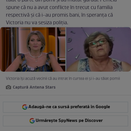
tăiat o parte din pomi și au mutat gardul. Femeia
spune că nu a avut conflicte în trecut cu familia
respectivă și că i-au promis bani, în speranța că
Victoria nu va sesiza poliția.
Victoria își acuză vecinii că au intrat în curtea ei și i-au tăiat pomii
Captură Antena Stars
Adaugă-ne ca sursă preferată în Google
Urmărește SpyNews pe Discover