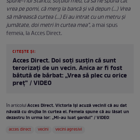
spune-i lui Stancu, soțului meu, ca să ne spună cât
vrea pe pomi, că merg la bancă și vă depun (...) Vrea
să mărească curtea (...) Ei au intrat cu un metru și
jumătate, doi metri în curtea mea”,
a mai spus
femeia, la Acces Direct.
CITEȘTE ȘI:
Acces Direct. Doi soți susțin că sunt
terorizați de un vecin. Anica ar fi fost
bătută de bărbat: „Vrea să plec cu orice
preț” / VIDEO
Acces Direct. Victoria își acuză vecinii că au dat
În articolul
năvală cu drujba în curtea ei. Femeia spune că au lăsat un
dezastru în urma lor: „Mi-au luat gardul” / VIDEO
:
acces direct
vecini
vecini agresivi