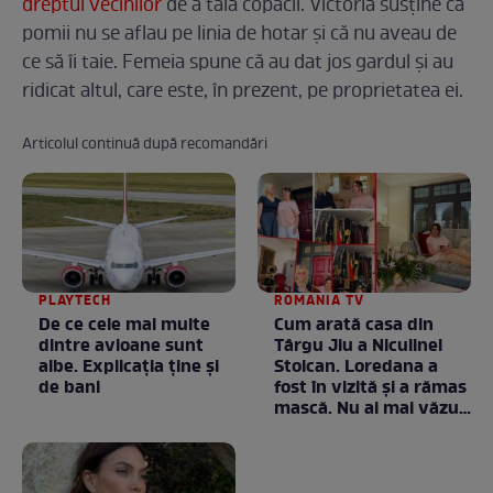
dreptul vecinilor
de a tăia copacii. Victoria susține că
pomii nu se aflau pe linia de hotar și că nu aveau de
ce să îi taie. Femeia spune că au dat jos gardul și au
ridicat altul, care este, în prezent, pe proprietatea ei.
Articolul continuă după recomandări
PLAYTECH
ROMANIA TV
De ce cele mai multe
Cum arată casa din
dintre avioane sunt
Târgu Jiu a Niculinei
albe. Explicația ține și
Stoican. Loredana a
de bani
fost în vizită și a rămas
mască. Nu ai mai văzut
la nimeni așa ceva:
Fără cuvinte / VIDEO