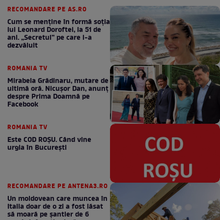
RECOMANDARE PE AS.RO
Cum se menţine în formă soţia
lui Leonard Doroftei, la 51 de
ani. „Secretul” pe care l-a
dezvăluit
ROMANIA TV
Mirabela Grădinaru, mutare de
ultimă oră. Nicuşor Dan, anunţ
despre Prima Doamnă pe
Facebook
ROMANIA TV
Este COD ROŞU. Când vine
urgia în Bucureşti
RECOMANDARE PE ANTENA3.RO
Un moldovean care muncea în
Italia doar de o zi a fost lăsat
să moară pe şantier de 6