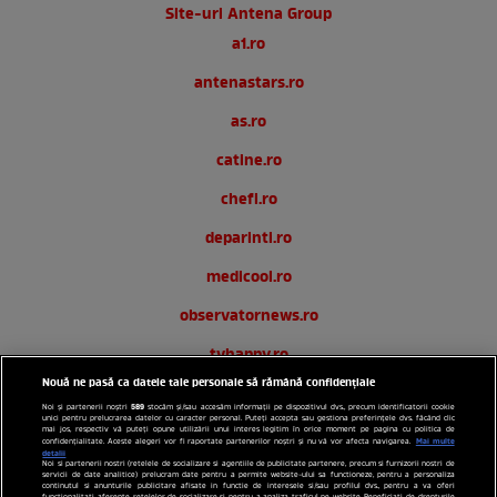
Site-uri Antena Group
a1.ro
antenastars.ro
as.ro
catine.ro
chefi.ro
deparinti.ro
medicool.ro
observatornews.ro
tvhappy.ro
Nouă ne pasă ca datele tale personale să rămână confidențiale
useit.ro
589
Noi și partenerii noștri
stocăm și/sau accesăm informații pe dispozitivul dvs., precum identificatorii cookie
unici pentru prelucrarea datelor cu caracter personal. Puteți accepta sau gestiona preferințele dvs. făcând clic
zutv.ro
mai jos, respectiv vă puteți opune utilizării unui interes legitim în orice moment pe pagina cu politica de
Mai multe
confidențialitate. Aceste alegeri vor fi raportate partenerilor noștri și nu vă vor afecta navigarea.
detalii
Noi si partenerii nostri (retelele de socializare si agentiile de publicitate partenere, precum si furnizorii nostri de
Trends AntenaPLAY
servicii de date analitice) prelucram date pentru a permite website-ului sa functioneze, pentru a personaliza
continutul si anunturile publicitare afisate in functie de interesele si/sau profilul dvs., pentru a va oferi