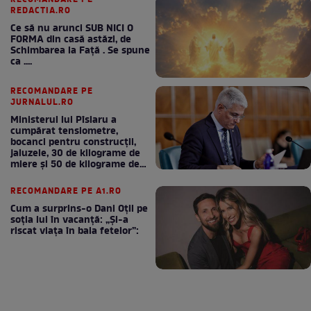
RECOMANDARE PE
REDACTIA.RO
Ce să nu arunci SUB NICI O
FORMA din casă astăzi, de
Schimbarea la Față . Se spune
ca ....
RECOMANDARE PE
JURNALUL.RO
Ministerul lui Pîslaru a
cumpărat tensiometre,
bocanci pentru construcții,
jaluzele, 30 de kilograme de
miere și 50 de kilograme de
cafea
RECOMANDARE PE A1.RO
Cum a surprins-o Dani Oțil pe
soția lui în vacanță: „Și-a
riscat viața în baia fetelor”: