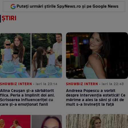
Puteți urmări știrile SpyNews.ro și pe Google News
ȘTIRI
SHOWBIZ INTERN
• ieri la 23:14
SHOWBIZ INTERN
• ieri la 22:43
Alina Ceușan și-a sărbătorit
Andreea Popescu a vorbit
fiica. Perla a împlinit doi ani.
despre intervenția estetică! Ce
Scrisoarea influenceriței cu
mărime a ales la sâni și cât de
care și-a emoționat fanii
mult s-a învinețit la față