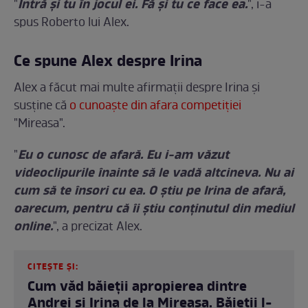
Intră și tu în jocul ei. Fă și tu ce face ea.
"
", i-a
spus Roberto lui Alex.
Ce spune Alex despre Irina
Alex a făcut mai multe afirmații despre Irina și
susține că
o cunoaște din afara competiției
"Mireasa".
Eu o cunosc de afară. Eu i-am văzut
"
videoclipurile înainte să le vadă altcineva. Nu ai
cum să te însori cu ea. O știu pe Irina de afară,
oarecum, pentru că îi știu conținutul din mediul
online.
", a precizat Alex.
CITEȘTE ȘI:
Cum văd băieții apropierea dintre
Andrei și Irina de la Mireasa. Băieții l-