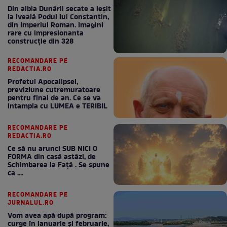
Din albia Dunării secate a ieșit
la iveală Podul lui Constantin,
din Imperiul Roman. Imagini
rare cu impresionanta
construcție din 328
RECOMANDARE PE
REDACTIA.RO
Profetul Apocalipsei,
previziune cutremuratoare
pentru final de an. Ce se va
intampla cu LUMEA e TERIBIL
RECOMANDARE PE
REDACTIA.RO
Ce să nu arunci SUB NICI O
FORMA din casă astăzi, de
Schimbarea la Față . Se spune
ca ....
RECOMANDARE PE
JURNALUL.RO
Vom avea apă după program:
curge în ianuarie și februarie,