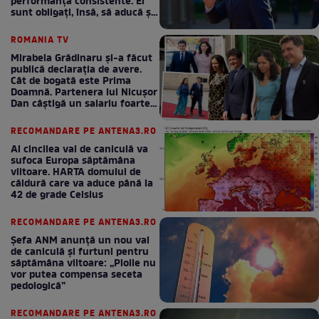
performanță consistente. Ei
sunt obligați, însă, să aducă și
bani la bugetul de stat
ROMANIA TV
Mirabela Grădinaru și-a făcut
publică declarația de avere.
Cât de bogată este Prima
Doamnă. Partenera lui Nicușor
Dan câștigă un salariu foarte
bun în fiecare lună!
RECOMANDARE PE ANTENA3.RO
Al cincilea val de caniculă va
sufoca Europa săptămâna
viitoare. HARTA domului de
căldură care va aduce până la
42 de grade Celsius
RECOMANDARE PE ANTENA3.RO
Șefa ANM anunță un nou val
de caniculă și furtuni pentru
săptămâna viitoare: „Ploile nu
vor putea compensa seceta
pedologică”
RECOMANDARE PE ANTENA3.RO