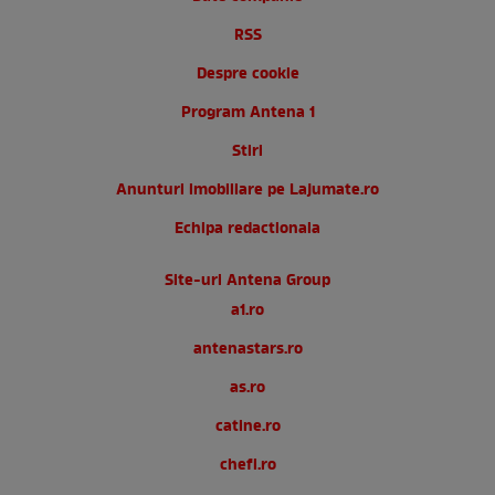
RSS
Despre cookie
Program Antena 1
Stiri
Anunturi imobiliare pe Lajumate.ro
Echipa redactionala
Site-uri Antena Group
a1.ro
antenastars.ro
as.ro
catine.ro
chefi.ro