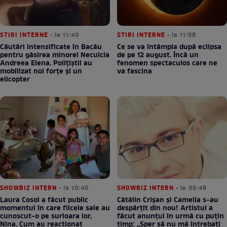
STIRI INTERNE
• la 11:40
STIRI INTERNE
• la 11:08
Căutări intensificate în Bacău
Ce se va întâmpla după eclipsa
pentru găsirea minorei Neculcia
de pe 12 august. Încă un
Andreea Elena. Polițiștii au
fenomen spectaculos care ne
mobilizat noi forțe și un
va fascina
elicopter
SHOWBIZ INTERN
• la 10:40
SHOWBIZ INTERN
• la 09:48
Laura Cosoi a făcut public
Cătălin Crișan și Camelia s-au
momentul în care fiicele sale au
despărțit din nou! Artistul a
cunoscut-o pe surioara lor,
făcut anunțul în urmă cu puțin
Nina. Cum au reacționat
timp: „Sper să nu mă întrebați