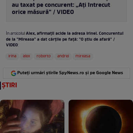
au taxat pe concurent: „Ați întrecut
orice măsură” / VIDEO
Alex, afirmații acide la adresa Irinei. Concurentul
În articolul
de la "Mireasa" a dat cărțile pe față: "O știu de afară" /
VIDEO
:
irina
alex
roberto
andrei
mireasa
Puteți urmări știrile SpyNews.ro și pe Google News
ȘTIRI