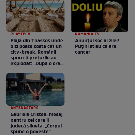
PLAYTECH
ROMANIA TV
Plaja din Thassos unde
Anunţul şoc al zilei!
o zi poate costa cât un
Puţini ştiau că are
city-break. Românii
cancer
spun că prețurile au
explodat: „După o oră
am plecat”
ANTENASTARS
Gabriela Cristea, mesaj
pentru cei care îi
judecă silueta: „Corpul
spune o poveste”