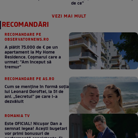
de ce”
VEZI MAI MULT
RECOMANDĂRI
RECOMANDARE PE
OBSERVATORNEWS.RO
A plătit 75.000 de € pe un
apartament la My Home
Residence. Coşmarul care a
urmat: "Am început să
tremur"
RECOMANDARE PE AS.RO
Cum se menţine în formă soţia
lui Leonard Doroftei, la 51 de
ani. „Secretul” pe care l-a
dezvăluit
ROMANIA TV
Este OFICIAL! Nicușor Dan a
semnat legea! Acești bugetari
vor primi bonusuri de