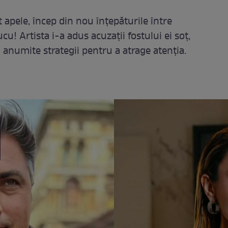
t apele, încep din nou înțepăturile între
u! Artista i-a adus acuzații fostului ei soț,
 anumite strategii pentru a atrage atenția.