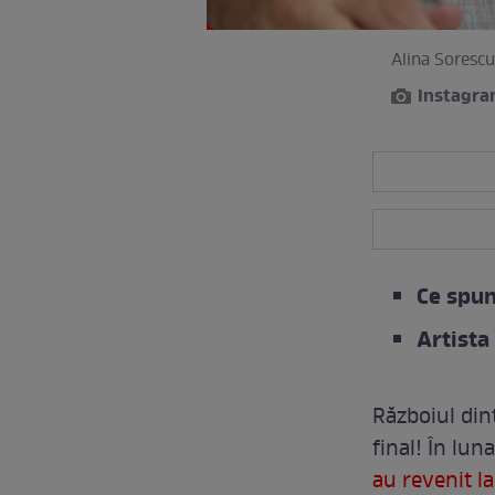
Alina Sorescu
Instagr
Ce spun
Artista
Războiul din
final! În lun
au revenit l