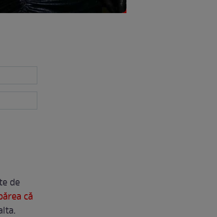
te de
părea că
alta.