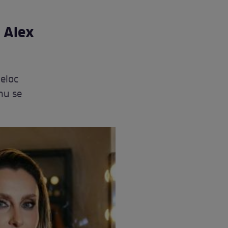
i Alex
deloc
 nu se