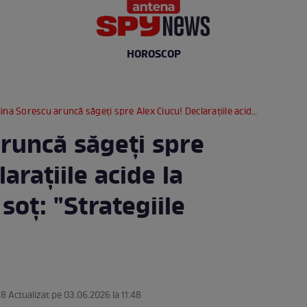
HOROSCOP
a Sorescu aruncă săgeți spre Alex Ciucu! Declarațiile acide la adresa fostului soț: "Strategiile continuă"
aruncă săgeți spre
arațiile acide la
soț: "Strategiile
48 Actualizat pe 03.06.2026 la 11:48