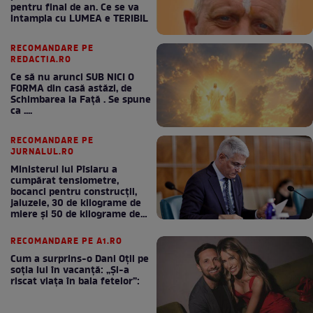
pentru final de an. Ce se va
intampla cu LUMEA e TERIBIL
RECOMANDARE PE
REDACTIA.RO
Ce să nu arunci SUB NICI O
FORMA din casă astăzi, de
Schimbarea la Față . Se spune
ca ....
RECOMANDARE PE
JURNALUL.RO
Ministerul lui Pîslaru a
cumpărat tensiometre,
bocanci pentru construcții,
jaluzele, 30 de kilograme de
miere și 50 de kilograme de
cafea
RECOMANDARE PE A1.RO
Cum a surprins-o Dani Oțil pe
soția lui în vacanță: „Și-a
riscat viața în baia fetelor”: