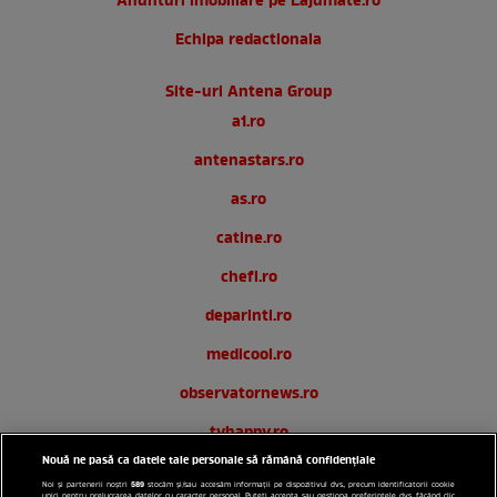
Anunturi imobiliare pe Lajumate.ro
Echipa redactionala
Site-uri Antena Group
a1.ro
antenastars.ro
as.ro
catine.ro
chefi.ro
deparinti.ro
medicool.ro
observatornews.ro
tvhappy.ro
Nouă ne pasă ca datele tale personale să rămână confidențiale
useit.ro
589
Noi și partenerii noștri
stocăm și/sau accesăm informații pe dispozitivul dvs., precum identificatorii cookie
unici pentru prelucrarea datelor cu caracter personal. Puteți accepta sau gestiona preferințele dvs. făcând clic