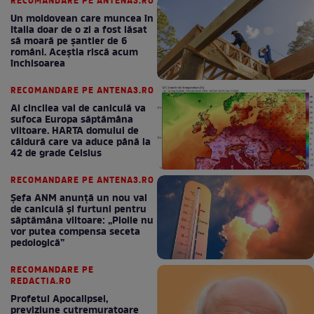
RECOMANDARE PE ANTENA3.RO
Un moldovean care muncea în
Italia doar de o zi a fost lăsat
să moară pe şantier de 6
români. Aceștia riscă acum
închisoarea
RECOMANDARE PE ANTENA3.RO
Al cincilea val de caniculă va
sufoca Europa săptămâna
viitoare. HARTA domului de
căldură care va aduce până la
42 de grade Celsius
RECOMANDARE PE ANTENA3.RO
Șefa ANM anunță un nou val
de caniculă și furtuni pentru
săptămâna viitoare: „Ploile nu
vor putea compensa seceta
pedologică”
RECOMANDARE PE
REDACTIA.RO
Profetul Apocalipsei,
previziune cutremuratoare