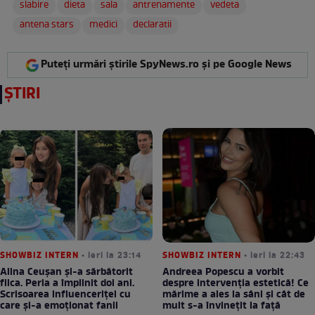
slabire
dieta
sala
antrenamente
vedeta
antena stars
medici
declaratii
Puteți urmări știrile SpyNews.ro și pe Google News
ȘTIRI
SHOWBIZ INTERN
• ieri la 23:14
SHOWBIZ INTERN
• ieri la 22:43
Alina Ceușan și-a sărbătorit
Andreea Popescu a vorbit
fiica. Perla a împlinit doi ani.
despre intervenția estetică! Ce
Scrisoarea influenceriței cu
mărime a ales la sâni și cât de
care și-a emoționat fanii
mult s-a învinețit la față