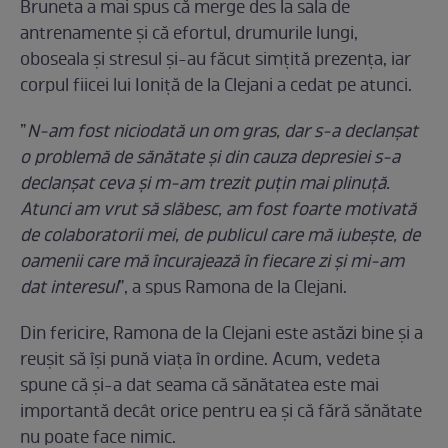
Bruneta a mai spus că merge des la sala de
antrenamente și că efortul, drumurile lungi,
oboseala și stresul și-au făcut simțită prezența, iar
corpul fiicei lui Ioniță de la Clejani a cedat pe atunci.
”
N-am fost niciodată un om gras, dar s-a declanșat
o problemă de sănătate și din cauza depresiei s-a
declanșat ceva și m-am trezit puțin mai plinuță.
Atunci am vrut să slăbesc, am fost foarte motivată
de colaboratorii mei, de publicul care mă iubește, de
oamenii care mă încurajează în fiecare zi și mi-am
dat interesul
”, a spus Ramona de la Clejani.
Din fericire, Ramona de la Clejani este astăzi bine și a
reușit să își pună viața în ordine. Acum, vedeta
spune că și-a dat seama că sănătatea este mai
importantă decât orice pentru ea și că fără sănătate
nu poate face nimic.