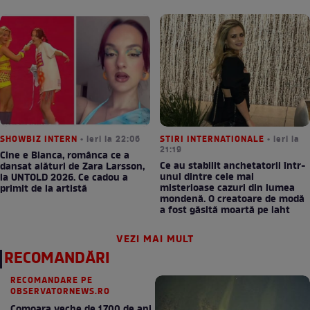
SHOWBIZ INTERN
• ieri la 22:06
STIRI INTERNATIONALE
• ieri la
21:19
Cine e Bianca, românca ce a
Ce au stabilit anchetatorii într-
dansat alături de Zara Larsson,
unul dintre cele mai
la UNTOLD 2026. Ce cadou a
misterioase cazuri din lumea
primit de la artistă
mondenă. O creatoare de modă
a fost găsită moartă pe iaht
VEZI MAI MULT
RECOMANDĂRI
RECOMANDARE PE
OBSERVATORNEWS.RO
Comoara veche de 1.700 de ani