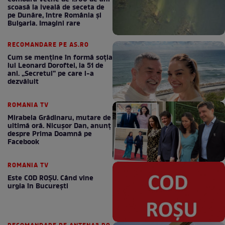
scoasă la iveală de seceta de
pe Dunăre, între România şi
Bulgaria. Imagini rare
RECOMANDARE PE AS.RO
Cum se menţine în formă soţia
lui Leonard Doroftei, la 51 de
ani. „Secretul” pe care l-a
dezvăluit
ROMANIA TV
Mirabela Grădinaru, mutare de
ultimă oră. Nicuşor Dan, anunţ
despre Prima Doamnă pe
Facebook
ROMANIA TV
Este COD ROŞU. Când vine
urgia în Bucureşti