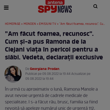
HOMEPAGE
»
MONDEN
»
EMISIUNI TV
» ”Am făcut foamea, recunosc”. Cum și-a pus Ramona de la Clejani viața în pericol pentru a slăbi. Vedeta, declarații exclusive
”Am făcut foamea, recunosc”.
Cum și-a pus Ramona de la
Clejani viața în pericol pentru a
slăbi. Vedeta, declarații exclusive
Georgiana Prodan
De
.
Publicat pe 09.08.2022 la 19:44 Actualizat pe
09.08.2022 la 19:44
În urmă cu aproximativ o lună, Ramona Manole a
avut nevoie urgentă de cadrele medicale de
specialitate. I s-a făcut rău, brusc, familia sa fiind
nevoită să apeleze numărul unic de urgență 112.