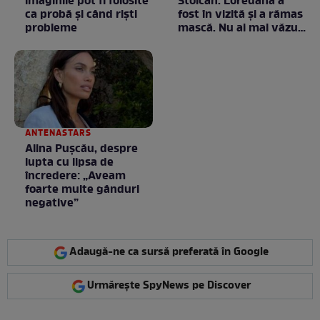
imaginile pot fi folosite
Stoican. Loredana a
ca probă și când riști
fost în vizită și a rămas
probleme
mască. Nu ai mai văzut
la nimeni așa ceva:
Fără cuvinte / VIDEO
ANTENASTARS
Alina Pușcău, despre
lupta cu lipsa de
încredere: „Aveam
foarte multe gânduri
negative”
Adaugă-ne ca sursă preferată în Google
Urmărește SpyNews pe Discover