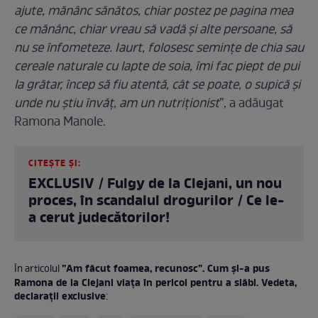
ajute, mănânc sănătos, chiar postez pe pagina mea
ce mănânc, chiar vreau să vadă și alte persoane, să
nu se înfometeze. Iaurt, folosesc semințe de chia sau
cereale naturale cu lapte de soia, îmi fac piept de pui
la grătar, încep să fiu atentă, cât se poate, o supică și
unde nu știu învăț, am un nutriționist
”, a adăugat
Ramona Manole.
CITEȘTE ȘI:
EXCLUSIV / Fulgy de la Clejani, un nou
proces, în scandalul drogurilor / Ce le-
a cerut judecătorilor!
”Am făcut foamea, recunosc”. Cum și-a pus
În articolul
Ramona de la Clejani viața în pericol pentru a slăbi. Vedeta,
declarații exclusive
: