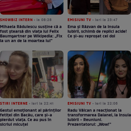
SHOWBIZ INTERN
• la 08:28
EMISIUNI TV
• ieri la 23:47
Mihaela Rădulescu susține că a
Ema și Răzvan de la Insula
fost ștearsă din viața lui Felix
Iubirii, schimb de replici acide!
Baumgartner pe Wikipedia: „Fix
Ce și-au reproșat cei doi
la un an de la moartea lui”
STIRI INTERNE
• ieri la 22:41
EMISIUNI TV
• ieri la 22:06
Gestul emoționant al părinților
Radu Vâlcan a reacționat la
fetiței din Bacău, care și-a
transformarea Daianei, la Insula
pierdut viața. Ce au pus în
Iubirii - Reuniuni.
sicriul micuței
Prezentatorul: „Wow!”