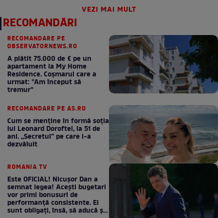
VEZI MAI MULT
RECOMANDĂRI
RECOMANDARE PE
OBSERVATORNEWS.RO
A plătit 75.000 de € pe un
apartament la My Home
Residence. Coşmarul care a
urmat: "Am început să
tremur"
RECOMANDARE PE AS.RO
Cum se menţine în formă soţia
lui Leonard Doroftei, la 51 de
ani. „Secretul” pe care l-a
dezvăluit
ROMANIA TV
Este OFICIAL! Nicușor Dan a
semnat legea! Acești bugetari
vor primi bonusuri de
performanță consistente. Ei
sunt obligați, însă, să aducă și