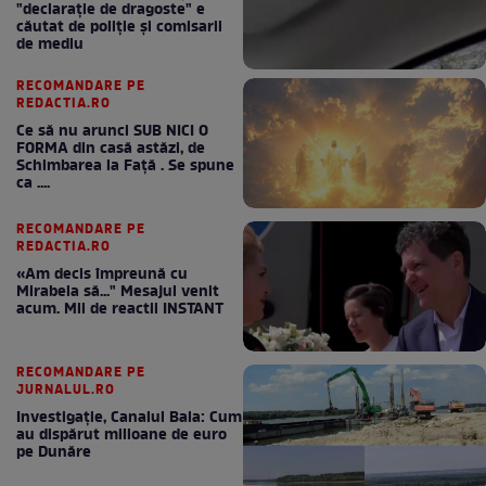
"declaraţie de dragoste" e
căutat de poliție și comisarii
de mediu
RECOMANDARE PE
REDACTIA.RO
Ce să nu arunci SUB NICI O
FORMA din casă astăzi, de
Schimbarea la Față . Se spune
ca ....
RECOMANDARE PE
REDACTIA.RO
«Am decis împreună cu
Mirabela să..." Mesajul venit
acum. Mii de reactii INSTANT
RECOMANDARE PE
JURNALUL.RO
Investigație, Canalul Bala: Cum
au dispărut milioane de euro
pe Dunăre