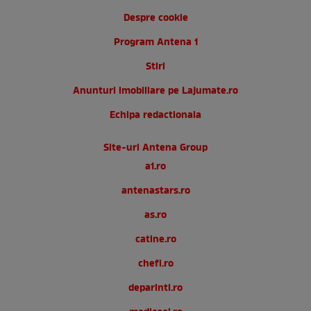
Despre cookie
Program Antena 1
Stiri
Anunturi imobiliare pe Lajumate.ro
Echipa redactionala
Site-uri Antena Group
a1.ro
antenastars.ro
as.ro
catine.ro
chefi.ro
deparinti.ro