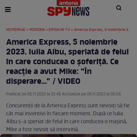
HOMEPAGE
»
MONDEN
»
EMISIUNI TV
» America Express, 5 noiembrie 2023. Iulia Albu, speriată de felul în care conducea o șoferiță. Ce reacție a avut Mike: ”În disperare...” / VIDEO
America Express, 5 noiembrie
2023. Iulia Albu, speriată de felul
în care conducea o șoferiță. Ce
reacție a avut Mike: ”În
disperare...” / VIDEO
Publicat pe 05.11.2023 la 23:45 Actualizat pe 06.11.2023 la 00:55
Concurenții de la America Express sunt nevoiți să fie
cât mai inventivi în fiecare moment. După ce Iulia
Albu s-a speriat de felul în care conducea o mașină,
Mike a fost nevoit să intervină.