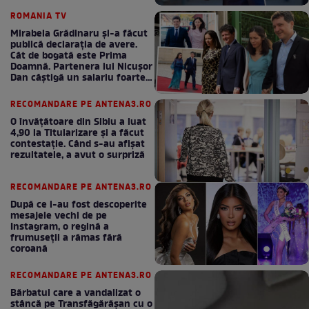
bani la bugetul de stat
ROMANIA TV
Mirabela Grădinaru și-a făcut
publică declarația de avere.
Cât de bogată este Prima
Doamnă. Partenera lui Nicușor
Dan câștigă un salariu foarte
bun în fiecare lună!
RECOMANDARE PE ANTENA3.RO
O învățătoare din Sibiu a luat
4,90 la Titularizare și a făcut
contestație. Când s-au afișat
rezultatele, a avut o surpriză
RECOMANDARE PE ANTENA3.RO
După ce i-au fost descoperite
mesajele vechi de pe
Instagram, o regină a
frumuseții a rămas fără
coroană
RECOMANDARE PE ANTENA3.RO
Bărbatul care a vandalizat o
stâncă pe Transfăgărășan cu o