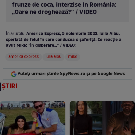
frunze de coca, interzise în România:
„Oare ne droghează?” / VIDEO
America Express, 5 noiembrie 2023. Iulia Albu,
În articolul
speriată de felul în care conducea o șoferiță. Ce reacție a
avut Mike: ”În disperare...” / VIDEO
:
america express
iulia albu
mike
Puteți urmări știrile SpyNews.ro și pe Google News
ȘTIRI