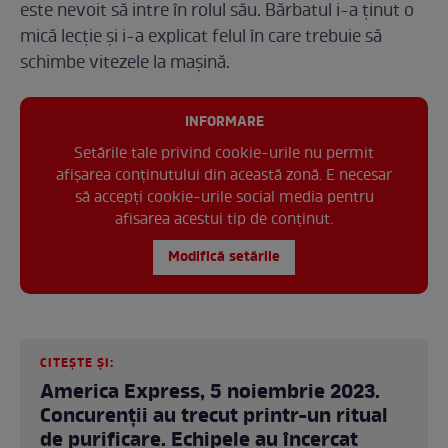
este nevoit să intre în rolul său. Bărbatul i-a ținut o
mică lecție și i-a explicat felul în care trebuie să
schimbe vitezele la mașină.
INFORMARE
Setările tale privind cookie-urile nu permit
afișarea conținutului din această zonă. E necesar
să accepți cookie-urile social media pentru
afisarea acestui tip de conținut.
Modifică setările
CITEȘTE ȘI:
America Express, 5 noiembrie 2023.
Concurenții au trecut printr-un ritual
de purificare. Echipele au încercat