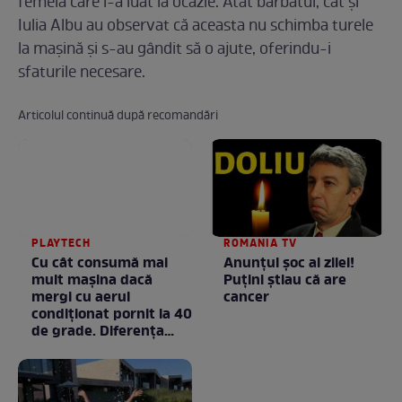
femeia care i-a luat la ocazie. Atât bărbatul, cât și
Iulia Albu au observat că aceasta nu schimba turele
la mașină și s-au gândit să o ajute, oferindu-i
sfaturile necesare.
Articolul continuă după recomandări
PLAYTECH
ROMANIA TV
Cu cât consumă mai
Anunţul şoc al zilei!
mult mașina dacă
Puţini ştiau că are
mergi cu aerul
cancer
condiționat pornit la 40
de grade. Diferența
poate fi mai mare
decât crezi