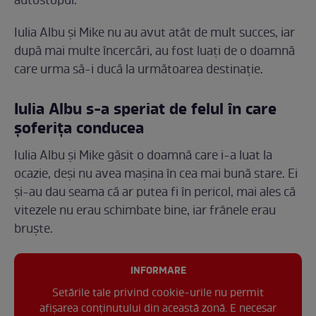
autostopul.
Iulia Albu și Mike nu au avut atât de mult succes, iar
după mai multe încercări, au fost luați de o doamnă
care urma să-i ducă la următoarea destinație.
Iulia Albu s-a speriat de felul în care
șoferița conducea
Iulia Albu și Mike găsit o doamnă care i-a luat la
ocazie, deși nu avea mașina în cea mai bună stare. Ei
și-au dau seama că ar putea fi în pericol, mai ales că
vitezele nu erau schimbate bine, iar frânele erau
bruște.
INFORMARE
Setările tale privind cookie-urile nu permit
afișarea conținutului din această zonă. E necesar