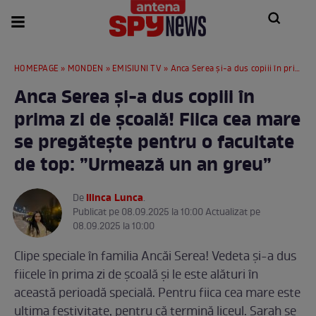
HOMEPAGE
»
MONDEN
»
EMISIUNI TV
» Anca Serea și-a dus copiii în prima zi de școală! Fiica cea mare se pregătește pentru o facultate de top: ”Urmează un an greu”
Anca Serea și-a dus copiii în
prima zi de școală! Fiica cea mare
se pregătește pentru o facultate
de top: ”Urmează un an greu”
Ilinca Lunca
De
.
Publicat pe 08.09.2025 la 10:00 Actualizat pe
08.09.2025 la 10:00
Clipe speciale în familia Ancăi Serea! Vedeta și-a dus
fiicele în prima zi de școală și le este alături în
această perioadă specială. Pentru fiica cea mare este
ultima festivitate, pentru că termină liceul. Sarah se