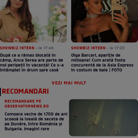
SHOWBIZ INTERN
• la 17:40
SHOWBIZ INTERN
• la 17:25
După ce a rămas blocată în
Olga Barcari, apariție de
câmp, Anca Serea are parte de
milioane! Cum arată fosta
noi peripeții în vacanță! Ce s-a
concurentă de la Asia Express
întâmplat în drum spre casă
în costum de baie | FOTO
VEZI MAI MULT
RECOMANDĂRI
RECOMANDARE PE
OBSERVATORNEWS.RO
Comoara veche de 1.700 de ani
scoasă la iveală de seceta de
pe Dunăre, între România şi
Bulgaria. Imagini rare