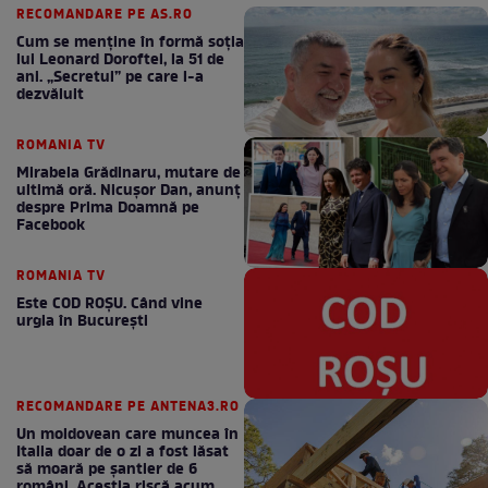
RECOMANDARE PE AS.RO
Cum se menţine în formă soţia
lui Leonard Doroftei, la 51 de
ani. „Secretul” pe care l-a
dezvăluit
ROMANIA TV
Mirabela Grădinaru, mutare de
ultimă oră. Nicuşor Dan, anunţ
despre Prima Doamnă pe
Facebook
ROMANIA TV
Este COD ROŞU. Când vine
urgia în Bucureşti
RECOMANDARE PE ANTENA3.RO
Un moldovean care muncea în
Italia doar de o zi a fost lăsat
să moară pe şantier de 6
români. Aceștia riscă acum