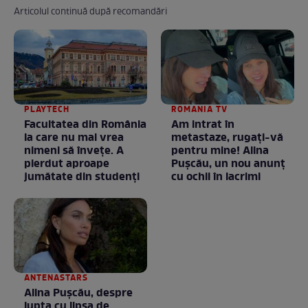
Articolul continuă după recomandări
PLAYTECH
ROMANIA TV
Facultatea din România
Am intrat în
la care nu mai vrea
metastaze, rugaţi-vă
nimeni să înveţe. A
pentru mine! Alina
pierdut aproape
Puşcău, un nou anunţ
jumătate din studenţi
cu ochii în lacrimi
ANTENASTARS
Alina Pușcău, despre
lupta cu lipsa de