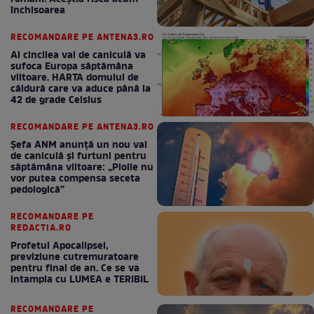
închisoarea
RECOMANDARE PE ANTENA3.RO
Al cincilea val de caniculă va
sufoca Europa săptămâna
viitoare. HARTA domului de
căldură care va aduce până la
42 de grade Celsius
RECOMANDARE PE ANTENA3.RO
Șefa ANM anunță un nou val
de caniculă și furtuni pentru
săptămâna viitoare: „Ploile nu
vor putea compensa seceta
pedologică”
RECOMANDARE PE
REDACTIA.RO
Profetul Apocalipsei,
previziune cutremuratoare
pentru final de an. Ce se va
intampla cu LUMEA e TERIBIL
RECOMANDARE PE