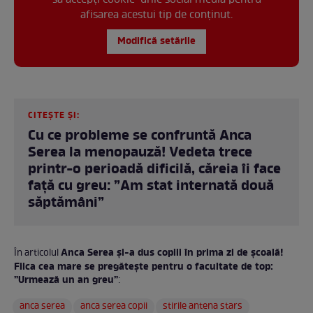
să accepți cookie-urile social media pentru
afisarea acestui tip de conținut.
Modifică setările
CITEȘTE ȘI:
Cu ce probleme se confruntă Anca
Serea la menopauză! Vedeta trece
printr-o perioadă dificilă, căreia îi face
față cu greu: ”Am stat internată două
săptămâni”
Anca Serea și-a dus copiii în prima zi de școală!
În articolul
Fiica cea mare se pregătește pentru o facultate de top:
”Urmează un an greu”
:
anca serea
anca serea copii
stirile antena stars