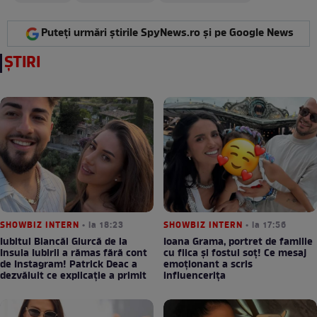
Puteți urmări știrile SpyNews.ro și pe Google News
ȘTIRI
SHOWBIZ INTERN
• la 18:23
SHOWBIZ INTERN
• la 17:56
Iubitul Biancăi Giurcă de la
Ioana Grama, portret de familie
Insula Iubirii a rămas fără cont
cu fiica și fostul soț! Ce mesaj
de Instagram! Patrick Deac a
emoționant a scris
dezvăluit ce explicație a primit
influencerița