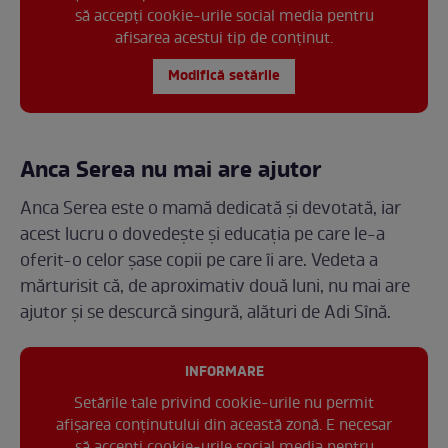
să accepți cookie-urile social media pentru
afisarea acestui tip de conținut.
Modifică setările
Anca Serea nu mai are ajutor
Anca Serea este o mamă dedicată și devotată, iar
acest lucru o dovedește și educația pe care le-a
oferit-o celor șase copii pe care îi are. Vedeta a
mărturisit că, de aproximativ două luni, nu mai are
ajutor și se descurcă singură, alături de Adi Sînă.
INFORMARE
Setările tale privind cookie-urile nu permit
afișarea conținutului din această zonă. E necesar