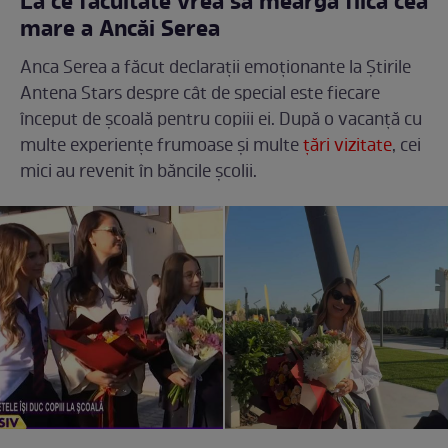
La ce facultate vrea să meargă fiica cea
mare a Ancăi Serea
Anca Serea a făcut declarații emoționante la Știrile
Antena Stars despre cât de special este fiecare
început de școală pentru copiii ei. După o vacanță cu
multe experiențe frumoase și multe
țări vizitate
, cei
mici au revenit în băncile școlii.