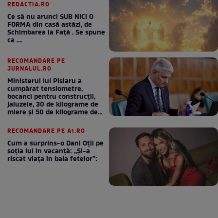
REDACTIA.RO
Ce să nu arunci SUB NICI O
FORMA din casă astăzi, de
Schimbarea la Față . Se spune
ca ....
RECOMANDARE PE
JURNALUL.RO
Ministerul lui Pîslaru a
cumpărat tensiometre,
bocanci pentru construcții,
jaluzele, 30 de kilograme de
miere și 50 de kilograme de
cafea
RECOMANDARE PE A1.RO
Cum a surprins-o Dani Oțil pe
soția lui în vacanță: „Și-a
riscat viața în baia fetelor”: