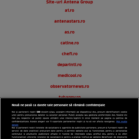
Site-uri Antena Group
a1.ro
antenastars.ro
as.ro
catine.ro
chefi.ro
deparinti.ro
medicool.ro
observatornews.ro
tvhappy.ro
Nouă ne pasă ca datele tale personale să rămână confidențiale
useit.ro
589
Noi și partenerii noștri
stocăm și/sau accesăm informații pe dispozitivul dvs., precum identificatorii cookie
unici pentru prelucrarea datelor cu caracter personal. Puteți accepta sau gestiona preferințele dvs. făcând clic
zutv.ro
mai jos, respectiv vă puteți opune utilizării unui interes legitim în orice moment pe pagina cu politica de
Mai multe
confidențialitate. Aceste alegeri vor fi raportate partenerilor noștri și nu vă vor afecta navigarea.
detalii
Noi si partenerii nostri (retelele de socializare si agentiile de publicitate partenere, precum si furnizorii nostri de
Trends AntenaPLAY
servicii de date analitice) prelucram date pentru a permite website-ului sa functioneze, pentru a personaliza
continutul si anunturile publicitare afisate in functie de interesele si/sau profilul dvs., pentru a va oferi
functionalitati aferente retelelor de socializare si pentru a analiza traficul pe website. Beneficiati de drepturile