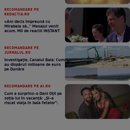
RECOMANDARE PE
REDACTIA.RO
«Am decis împreună cu
Mirabela să..." Mesajul venit
acum. Mii de reactii INSTANT
RECOMANDARE PE
JURNALUL.RO
Investigație, Canalul Bala: Cum
au dispărut milioane de euro
pe Dunăre
RECOMANDARE PE A1.RO
Cum a surprins-o Dani Oțil pe
soția lui în vacanță: „Și-a
riscat viața în baia fetelor”: