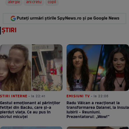
alergie
ani cretu
copil
Puteți urmări știrile SpyNews.ro și pe Google News
ȘTIRI
STIRI INTERNE
• la 22:41
EMISIUNI TV
• la 22:06
Gestul emoționant al părinților
Radu Vâlcan a reacționat la
fetiței din Bacău, care și-a
transformarea Daianei, la Insula
pierdut viața. Ce au pus în
Iubirii - Reuniuni.
sicriul micuței
Prezentatorul: „Wow!”