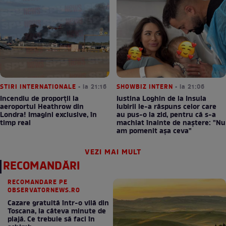
STIRI INTERNATIONALE
• la 21:16
SHOWBIZ INTERN
• la 21:06
Incendiu de proporții la
Iustina Loghin de la Insula
aeroportul Heathrow din
Iubirii le-a răspuns celor care
Londra! Imagini exclusive, în
au pus-o la zid, pentru că s-a
timp real
machiat înainte de naștere: "Nu
am pomenit așa ceva"
VEZI MAI MULT
RECOMANDĂRI
RECOMANDARE PE
OBSERVATORNEWS.RO
Cazare gratuită într-o vilă din
Toscana, la câteva minute de
plajă. Ce trebuie să faci în