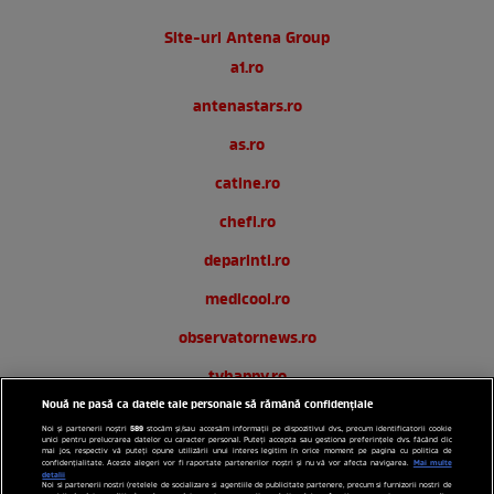
Site-uri Antena Group
a1.ro
antenastars.ro
as.ro
catine.ro
chefi.ro
deparinti.ro
medicool.ro
observatornews.ro
tvhappy.ro
Nouă ne pasă ca datele tale personale să rămână confidențiale
useit.ro
589
Noi și partenerii noștri
stocăm și/sau accesăm informații pe dispozitivul dvs., precum identificatorii cookie
unici pentru prelucrarea datelor cu caracter personal. Puteți accepta sau gestiona preferințele dvs. făcând clic
zutv.ro
mai jos, respectiv vă puteți opune utilizării unui interes legitim în orice moment pe pagina cu politica de
Mai multe
confidențialitate. Aceste alegeri vor fi raportate partenerilor noștri și nu vă vor afecta navigarea.
detalii
Noi si partenerii nostri (retelele de socializare si agentiile de publicitate partenere, precum si furnizorii nostri de
Trends AntenaPLAY