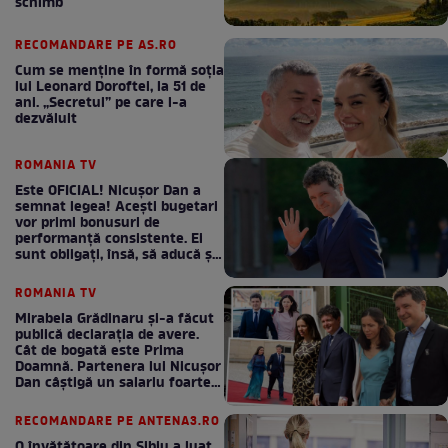
schimb
RECOMANDARE PE AS.RO
Cum se menţine în formă soţia
lui Leonard Doroftei, la 51 de
ani. „Secretul” pe care l-a
dezvăluit
ROMANIA TV
Este OFICIAL! Nicușor Dan a
semnat legea! Acești bugetari
vor primi bonusuri de
performanță consistente. Ei
sunt obligați, însă, să aducă și
bani la bugetul de stat
ROMANIA TV
Mirabela Grădinaru și-a făcut
publică declarația de avere.
Cât de bogată este Prima
Doamnă. Partenera lui Nicușor
Dan câștigă un salariu foarte
bun în fiecare lună!
RECOMANDARE PE ANTENA3.RO
O învățătoare din Sibiu a luat