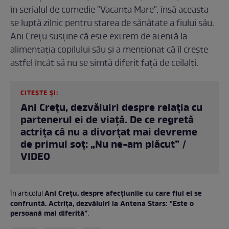
în serialul de comedie "Vacanța Mare", însă aceasta
se luptă zilnic pentru starea de sănătate a fiului său.
Ani Crețu susține că este extrem de atentă la
alimentația copilului său și a menționat că îl crește
astfel încât să nu se simtă diferit față de ceilalți.
CITEȘTE ȘI:
Ani Crețu, dezvăluiri despre relația cu
partenerul ei de viață. De ce regretă
actrița că nu a divorțat mai devreme
de primul soț: „Nu ne-am plăcut” /
VIDEO
Ani Crețu, despre afecțiunile cu care fiul ei se
În articolul
confruntă. Actrița, dezvăluiri la Antena Stars: "Este o
persoană mai diferită”
: