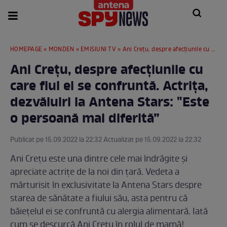
HOMEPAGE
»
MONDEN
»
EMISIUNI TV
» Ani Crețu, despre afecțiunile cu care fiul ei se confruntă. Actrița, dezvăluiri la Antena Stars: "Este o persoană mai diferită”
Ani Crețu, despre afecțiunile cu
care fiul ei se confruntă. Actrița,
dezvăluiri la Antena Stars: "Este
o persoană mai diferită”
Publicat pe 15.09.2022 la 22:32 Actualizat pe 15.09.2022 la 22:32
Ani Crețu este una dintre cele mai îndrăgite și
apreciate actrițe de la noi din țară. Vedeta a
mărturisit în exclusivitate la Antena Stars despre
starea de sănătate a fiului său, asta pentru că
băiețelul ei se confruntă cu alergia alimentară. Iată
cum se descurcă Ani Crețu în rolul de mamă!