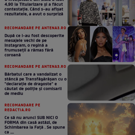
4,90 la Titularizare și a făcut
contestație. Când s-au afișat
rezultatele, a avut o surpriză
RECOMANDARE PE ANTENA3.RO
După ce i-au fost descoperite
mesajele vechi de pe
Instagram, o regină a
frumuseții a rămas fără
coroană
RECOMANDARE PE ANTENA3.RO
Bărbatul care a vandalizat o
stâncă pe Transfăgărășan cu o
"declaraţie de dragoste" e
căutat de poliție și comisarii
de mediu
RECOMANDARE PE
REDACTIA.RO
Ce să nu arunci SUB NICI O
FORMA din casă astăzi, de
Schimbarea la Față . Se spune
ca ....