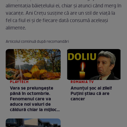
alimentația băiețelului ei, chiar și atunci când merg în
vacanțe. Ani Crețu susține că are un stil de viață la
fel ca fiul ei și de fiecare dată consumă aceleași
alimente.
Articolul continuă după recomandări
PLAYTECH
ROMANIA TV
Vara se prelungeşte
Anunţul şoc al zilei!
până în octombrie.
Puţini ştiau că are
Fenomenul care va
cancer
aduce noi valuri de
căldură chiar la mijlocul
toamnei