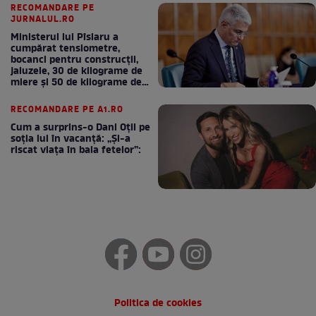
RECOMANDARE PE
JURNALUL.RO
Ministerul lui Pîslaru a
cumpărat tensiometre,
bocanci pentru construcții,
jaluzele, 30 de kilograme de
miere și 50 de kilograme de
cafea
RECOMANDARE PE A1.RO
Cum a surprins-o Dani Oțil pe
soția lui în vacanță: „Și-a
riscat viața în baia fetelor”:
Politica de cookies