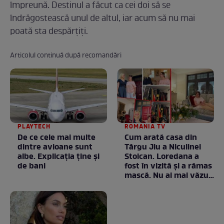
împreună. Destinul a făcut ca cei doi să se
îndrăgostească unul de altul, iar acum să nu mai
poată sta despărțiți.
Articolul continuă după recomandări
PLAYTECH
ROMANIA TV
De ce cele mai multe
Cum arată casa din
dintre avioane sunt
Târgu Jiu a Niculinei
albe. Explicația ține și
Stoican. Loredana a
de bani
fost în vizită și a rămas
mască. Nu ai mai văzut
la nimeni așa ceva:
Fără cuvinte / VIDEO