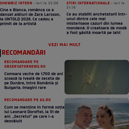
SHOWBIZ INTERN
• ieri la 22:06
STIRI INTERNATIONALE
• ieri la
21:19
Cine e Bianca, românca ce a
Ce au stabilit anchetatorii într-
dansat alături de Zara Larsson,
unul dintre cele mai
la UNTOLD 2026. Ce cadou a
misterioase cazuri din lumea
primit de la artistă
mondenă. O creatoare de modă
a fost găsită moartă pe iaht
VEZI MAI MULT
RECOMANDĂRI
RECOMANDARE PE
OBSERVATORNEWS.RO
Comoara veche de 1.700 de ani
scoasă la iveală de seceta de
pe Dunăre, între România şi
Bulgaria. Imagini rare
RECOMANDARE PE AS.RO
Cum se menţine în formă soţia
lui Leonard Doroftei, la 51 de
ani. „Secretul” pe care l-a
dezvăluit