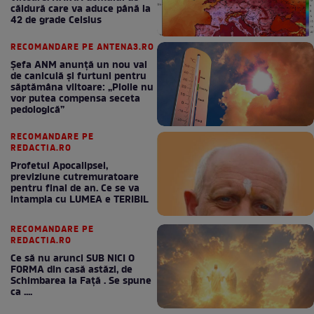
căldură care va aduce până la
42 de grade Celsius
RECOMANDARE PE ANTENA3.RO
Șefa ANM anunță un nou val
de caniculă și furtuni pentru
săptămâna viitoare: „Ploile nu
vor putea compensa seceta
pedologică”
RECOMANDARE PE
REDACTIA.RO
Profetul Apocalipsei,
previziune cutremuratoare
pentru final de an. Ce se va
intampla cu LUMEA e TERIBIL
RECOMANDARE PE
REDACTIA.RO
Ce să nu arunci SUB NICI O
FORMA din casă astăzi, de
Schimbarea la Față . Se spune
ca ....