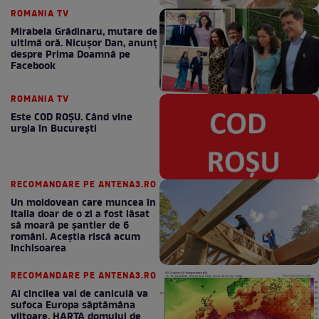
ROMANIA TV
Mirabela Grădinaru, mutare de
ultimă oră. Nicuşor Dan, anunţ
despre Prima Doamnă pe
Facebook
ROMANIA TV
Este COD ROŞU. Când vine
urgia în Bucureşti
RECOMANDARE PE ANTENA3.RO
Un moldovean care muncea în
Italia doar de o zi a fost lăsat
să moară pe şantier de 6
români. Aceștia riscă acum
închisoarea
RECOMANDARE PE ANTENA3.RO
Al cincilea val de caniculă va
sufoca Europa săptămâna
viitoare. HARTA domului de