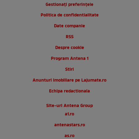
Gestionați preferințele
Politica de confidentialitate
Date companie
RSS
Despre cookie
Program Antena 1
Stiri
Anunturi imobiliare pe Lajumate.ro
Echipa redactionala
Site-uri Antena Group
a1.ro
antenastars.ro
as.ro