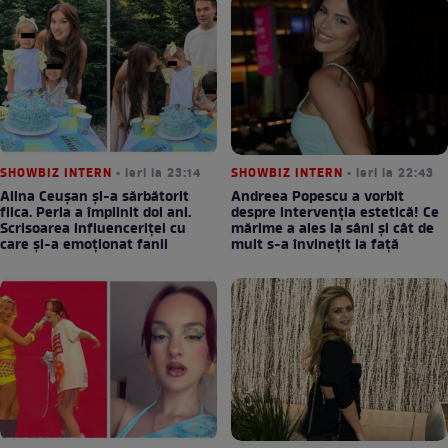
SHOWBIZ INTERN
• ieri la 23:14
SHOWBIZ INTERN
• ieri la 22:43
Alina Ceușan și-a sărbătorit
Andreea Popescu a vorbit
fiica. Perla a împlinit doi ani.
despre intervenția estetică! Ce
Scrisoarea influenceriței cu
mărime a ales la sâni și cât de
care și-a emoționat fanii
mult s-a învinețit la față