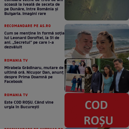
Comoara veche de 1.700 de ani
scoasă la iveală de seceta de
pe Dunăre, între România şi
Bulgaria. Imagini rare
RECOMANDARE PE AS.RO
Cum se menţine în formă soţia
lui Leonard Doroftei, la 51 de
ani. „Secretul” pe care l-a
dezvăluit
ROMANIA TV
Mirabela Grădinaru, mutare de
ultimă oră. Nicuşor Dan, anunţ
despre Prima Doamnă pe
Facebook
ROMANIA TV
Este COD ROŞU. Când vine
urgia în Bucureşti