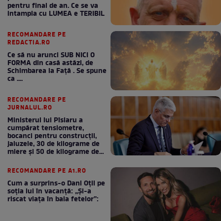
pentru final de an. Ce se va
intampla cu LUMEA e TERIBIL
RECOMANDARE PE
REDACTIA.RO
Ce să nu arunci SUB NICI O
FORMA din casă astăzi, de
Schimbarea la Față . Se spune
ca ....
RECOMANDARE PE
JURNALUL.RO
Ministerul lui Pîslaru a
cumpărat tensiometre,
bocanci pentru construcții,
jaluzele, 30 de kilograme de
miere și 50 de kilograme de
cafea
RECOMANDARE PE A1.RO
Cum a surprins-o Dani Oțil pe
soția lui în vacanță: „Și-a
riscat viața în baia fetelor”: