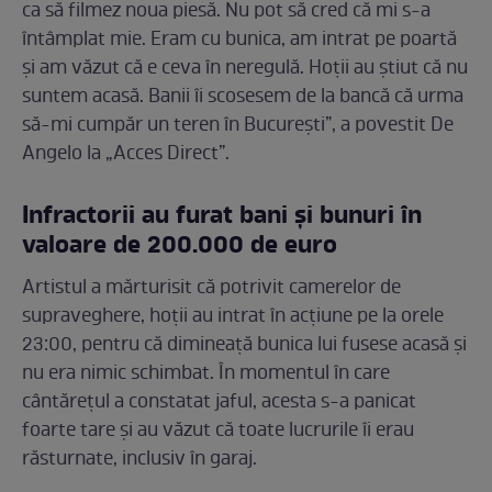
ca să filmez noua piesă. Nu pot să cred că mi s-a
întâmplat mie. Eram cu bunica, am intrat pe poartă
și am văzut că e ceva în neregulă. Hoții au știut că nu
suntem acasă. Banii îi scosesem de la bancă că urma
să-mi cumpăr un teren în București”, a povestit De
Angelo la „Acces Direct”.
Infractorii au furat bani și bunuri în
valoare de 200.000 de euro
Artistul a mărturisit că potrivit camerelor de
supraveghere, hoții au intrat în acțiune pe la orele
23:00, pentru că dimineață bunica lui fusese acasă și
nu era nimic schimbat. În momentul în care
cântărețul a constatat jaful, acesta s-a panicat
foarte tare și au văzut că toate lucrurile îi erau
răsturnate, inclusiv în garaj.