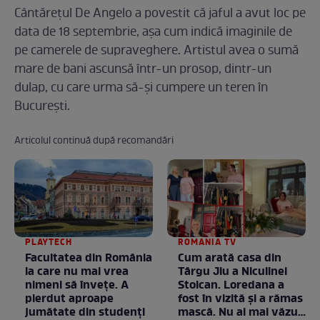
Cântărețul De Angelo a povestit că jaful a avut loc pe
data de 18 septembrie, așa cum indică imaginile de
pe camerele de supraveghere. Artistul avea o sumă
mare de bani ascunsă într-un prosop, dintr-un
dulap, cu care urma să-și cumpere un teren în
București.
Articolul continuă după recomandări
PLAYTECH
ROMANIA TV
Facultatea din România
Cum arată casa din
la care nu mai vrea
Târgu Jiu a Niculinei
nimeni să înveţe. A
Stoican. Loredana a
pierdut aproape
fost în vizită și a rămas
jumătate din studenţi
mască. Nu ai mai văzut