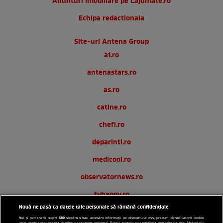
Anunturi imobiliare pe Lajumate.ro
Echipa redactionala
Site-uri Antena Group
a1.ro
antenastars.ro
as.ro
catine.ro
chefi.ro
deparinti.ro
medicool.ro
observatornews.ro
tvhappy.ro
Nouă ne pasă ca datele tale personale să rămână confidențiale
useit.ro
589
Noi și partenerii noștri
stocăm și/sau accesăm informații pe dispozitivul dvs., precum identificatorii cookie