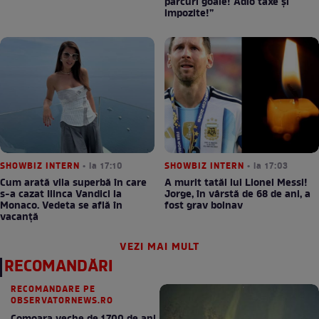
parcuri goale! Adio taxe și
impozite!”
SHOWBIZ INTERN
• la 17:10
SHOWBIZ INTERN
• la 17:03
Cum arată vila superbă în care
A murit tatăl lui Lionel Messi!
s-a cazat Ilinca Vandici la
Jorge, în vârstă de 68 de ani, a
Monaco. Vedeta se află în
fost grav bolnav
vacanță
VEZI MAI MULT
RECOMANDĂRI
RECOMANDARE PE
OBSERVATORNEWS.RO