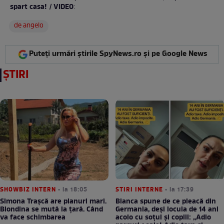
spart casa! / VIDEO
:
de angelo
Puteți urmări știrile SpyNews.ro și pe Google News
ȘTIRI
SHOWBIZ INTERN
• la 18:05
STIRI INTERNE
• la 17:39
Simona Trașcă are planuri mari.
Bianca spune de ce pleacă din
Blondina se mută la țară. Când
Germania, deși locuia de 14 ani
va face schimbarea
acolo cu soțul și copiii: „Adio