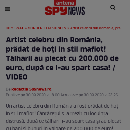
HOMEPAGE
»
MONDEN
»
EMISIUNI TV
» Artist celebru din România, prădat de hoți în stil mafiot! Tâlharii au plecat cu 200.000 de euro, după ce i-au spart casa! / VIDEO
Artist celebru din România,
prădat de hoți în stil mafiot!
Tâlharii au plecat cu 200.000 de
euro, după ce i-au spart casa! /
VIDEO
Redactia Spynews.ro
De
.
Publicat pe 30.09.2020 la 18:00 Actualizat pe 30.09.2020 la 23:26
Un artist celebru din România a fost prădat de hoți
în stil mafiot! Cântărețul s-a trezit cu locuința
distrusă, după ce tâlharii i-au spart casa și au plecat
cu bani și bunuri în valoare de 200.000 de euro!