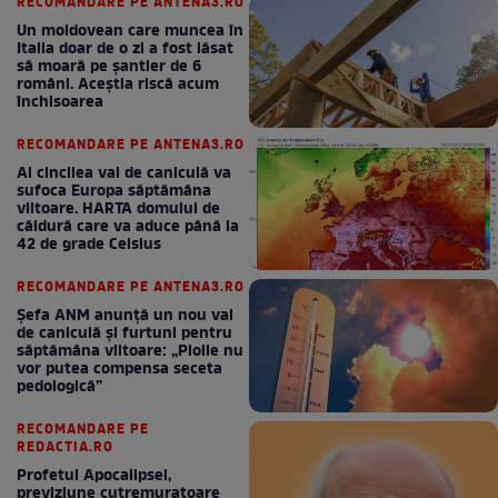
RECOMANDARE PE ANTENA3.RO
Un moldovean care muncea în
Italia doar de o zi a fost lăsat
să moară pe şantier de 6
români. Aceștia riscă acum
închisoarea
RECOMANDARE PE ANTENA3.RO
Al cincilea val de caniculă va
sufoca Europa săptămâna
viitoare. HARTA domului de
căldură care va aduce până la
42 de grade Celsius
RECOMANDARE PE ANTENA3.RO
Șefa ANM anunță un nou val
de caniculă și furtuni pentru
săptămâna viitoare: „Ploile nu
vor putea compensa seceta
pedologică”
RECOMANDARE PE
REDACTIA.RO
Profetul Apocalipsei,
previziune cutremuratoare