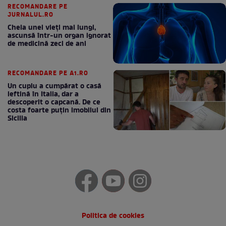
RECOMANDARE PE
JURNALUL.RO
Cheia unei vieți mai lungi,
ascunsă într-un organ ignorat
de medicină zeci de ani
RECOMANDARE PE A1.RO
Un cuplu a cumpărat o casă
ieftină în Italia, dar a
descoperit o capcană. De ce
costa foarte puțin imobilul din
Sicilia
Politica de cookies