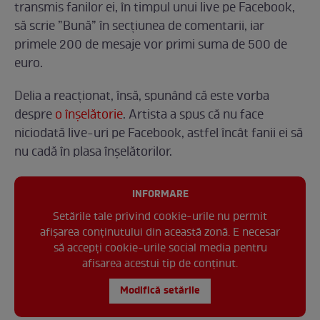
transmis fanilor ei, în timpul unui live pe Facebook,
să scrie ”Bună” în secțiunea de comentarii, iar
primele 200 de mesaje vor primi suma de 500 de
euro.
Delia a reacționat, însă, spunând că este vorba
despre
o înșelătorie
. Artista a spus că nu face
niciodată live-uri pe Facebook, astfel încât fanii ei să
nu cadă în plasa înșelătorilor.
INFORMARE
Setările tale privind cookie-urile nu permit
afișarea conținutului din această zonă. E necesar
să accepți cookie-urile social media pentru
afisarea acestui tip de conținut.
Modifică setările