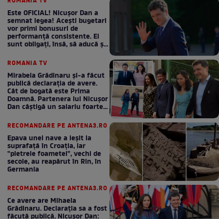
ROMANIA TV
Este OFICIAL! Nicușor Dan a
semnat legea! Acești bugetari
vor primi bonusuri de
performanță consistente. Ei
sunt obligați, însă, să aducă și
bani la bugetul de stat
ROMANIA TV
Mirabela Grădinaru și-a făcut
publică declarația de avere.
Cât de bogată este Prima
Doamnă. Partenera lui Nicușor
Dan câștigă un salariu foarte
bun în fiecare lună!
RECOMANDARE PE ANTENA3.RO
Epava unei nave a ieșit la
suprafață în Croația, iar
"pietrele foametei", vechi de
secole, au reapărut în Rin, în
Germania
RECOMANDARE PE ANTENA3.RO
Ce avere are Mihaela
Grădinaru. Declarația sa a fost
făcută publică. Nicușor Dan: