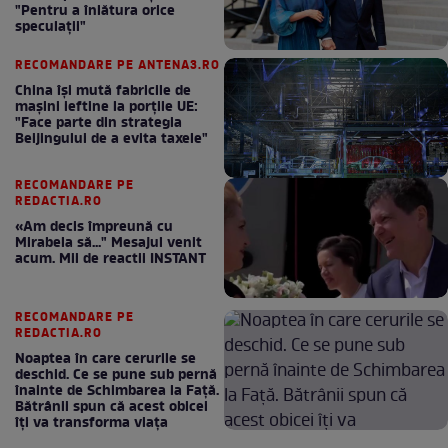
"Pentru a înlătura orice
speculații"
RECOMANDARE PE ANTENA3.RO
China își mută fabricile de
mașini ieftine la porțile UE:
"Face parte din strategia
Beijingului de a evita taxele"
RECOMANDARE PE
REDACTIA.RO
«Am decis împreună cu
Mirabela să..." Mesajul venit
acum. Mii de reactii INSTANT
RECOMANDARE PE
REDACTIA.RO
Noaptea în care cerurile se
deschid. Ce se pune sub pernă
înainte de Schimbarea la Față.
Bătrânii spun că acest obicei
îți va transforma viața