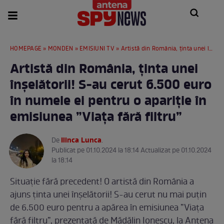
HOMEPAGE
»
MONDEN
»
EMISIUNI TV
» Artistă din România, ținta unei înșelătorii! S-au cerut 6.500 euro în numele ei pentru o apariție în emisiunea ”Viața fără filtru”
Artistă din România, ținta unei
înșelătorii! S-au cerut 6.500 euro
în numele ei pentru o apariție în
emisiunea ”Viața fără filtru”
Ilinca Lunca
De
.
Publicat pe 01.10.2024 la 18:14 Actualizat pe 01.10.2024
la 18:14
Situație fără precedent! O artistă din România a
ajuns ținta unei înșelătorii! S-au cerut nu mai puțin
de 6.500 euro pentru a apărea în emisiunea ”Viața
fără filtru”, prezentată de Mădălin Ionescu, la Antena