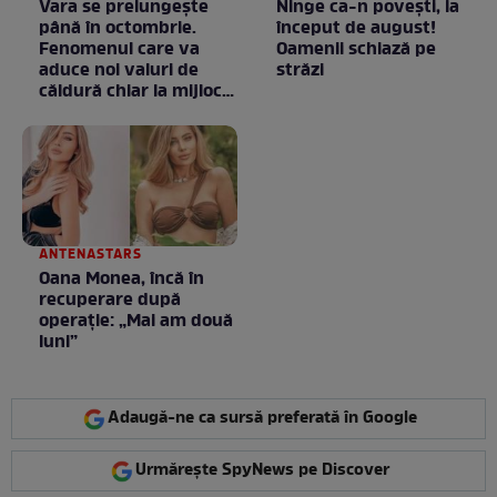
Vara se prelungeşte
Ninge ca-n povești, la
până în octombrie.
început de august!
Fenomenul care va
Oamenii schiază pe
aduce noi valuri de
străzi
căldură chiar la mijlocul
toamnei
ANTENASTARS
Oana Monea, încă în
recuperare după
operație: „Mai am două
luni”
Adaugă-ne ca sursă preferată în Google
Urmărește SpyNews pe Discover