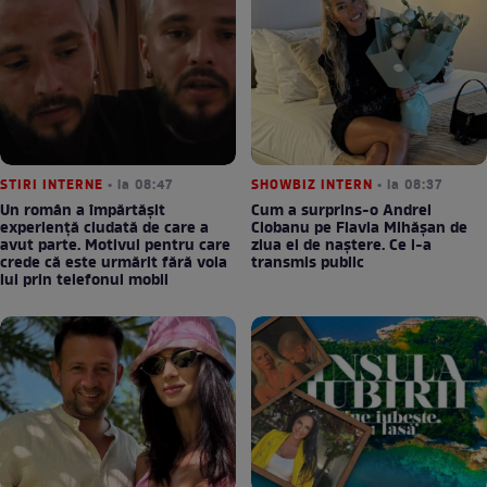
STIRI INTERNE
• la 08:47
SHOWBIZ INTERN
• la 08:37
Un român a împărtășit
Cum a surprins-o Andrei
experiență ciudată de care a
Ciobanu pe Flavia Mihășan de
avut parte. Motivul pentru care
ziua ei de naștere. Ce i-a
crede că este urmărit fără voia
transmis public
lui prin telefonul mobil