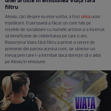
unei artiste în emisiunea Viața fără
filtru
Alexia, căci despre ea este vorba, a fost
ținta
unor
înșelătorii. O persoană a făcut un cont fals pe
rețelele de socializare cu numele artistei și a încercat
să beneficieze de celebritatea pe care o are.
Reporterul Viata fără filtru a primit o cerere de
prietenie din partea acestui cont, iar ulterior un
mesaj prin care l-a întrebat dacă dorește să o aibă
pe Alexia în emisiune.