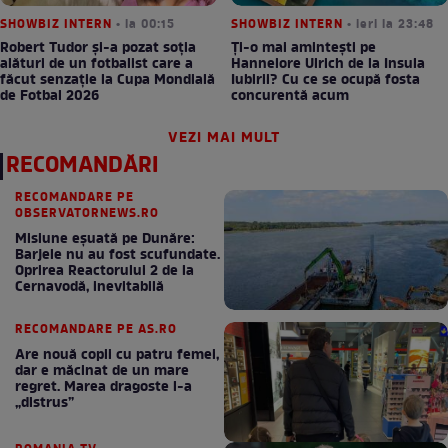
SHOWBIZ INTERN
• la 00:15
SHOWBIZ INTERN
• ieri la 23:48
Robert Tudor și-a pozat soția
Ți-o mai amintești pe
alături de un fotbalist care a
Hannelore Ulrich de la Insula
făcut senzație la Cupa Mondială
Iubirii? Cu ce se ocupă fosta
de Fotbal 2026
concurentă acum
VEZI MAI MULT
RECOMANDĂRI
RECOMANDARE PE
OBSERVATORNEWS.RO
Misiune eșuată pe Dunăre:
Barjele nu au fost scufundate.
Oprirea Reactorului 2 de la
Cernavodă, inevitabilă
RECOMANDARE PE AS.RO
Are nouă copii cu patru femei,
dar e măcinat de un mare
regret. Marea dragoste l-a
„distrus”