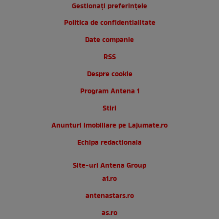
Gestionați preferințele
Politica de confidentialitate
Date companie
RSS
Despre cookie
Program Antena 1
Stiri
Anunturi imobiliare pe Lajumate.ro
Echipa redactionala
Site-uri Antena Group
a1.ro
antenastars.ro
as.ro