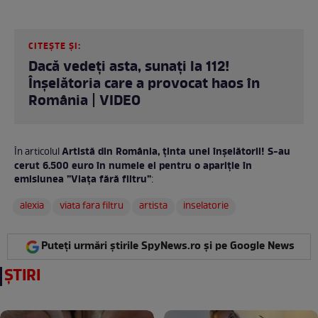
CITEȘTE ȘI:
Dacă vedeți asta, sunați la 112!
Înșelătoria care a provocat haos în
România | VIDEO
Artistă din România, ținta unei înșelătorii! S-au
În articolul
cerut 6.500 euro în numele ei pentru o apariție în
emisiunea ”Viața fără filtru”
:
alexia
viata fara filtru
artista
inselatorie
Puteți urmări știrile SpyNews.ro și pe Google News
ȘTIRI