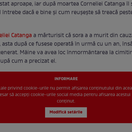
stat aproape, iar după moartea Corneliei Catanga îl
 întrebe dacă e bine și cum reușește să treacă pest
eliei Catanga
a mărturisit că sora a a murit din cauz
, asta după ce fusese operată în urmă cu un an, însă
generat. Mâine va avea loc înmormântarea la cimitir
upă cum a precizat el.
INFORMARE
 tale privind cookie-urile nu permit afișarea conținutului din acea
esar să accepți cookie-urile social media pentru afisarea acestui 
conținut.
Modifică setările