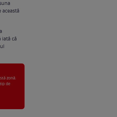
 suna
e această
a
 iată că
ul
stă zonă.
tip de