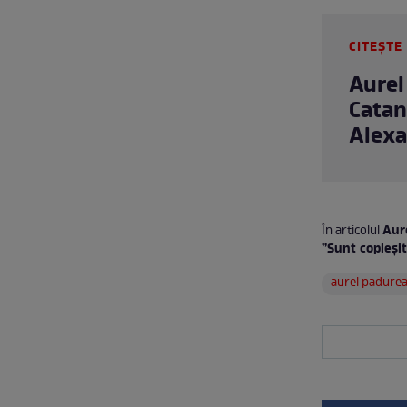
CITEȘTE 
Aurel
Catan
Alexan
Aure
În articolul
”Sunt copleși
aurel padure