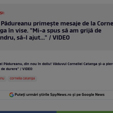
ȘI:
 Pădureanu primește mesaje de la Corne
ga în vise. "Mi-a spus să am grijă de
dru, să-l ajut..." / VIDEO
l Pădureanu, din nou în doliu! Văduvul Corneliei Catanga și-a pier
t de durere” / VIDEO
:
anu
cornelia catanga
Puteți urmări știrile SpyNews.ro și pe Google News