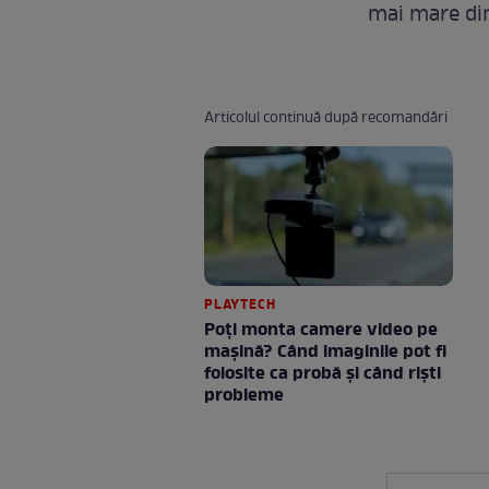
mai mare dint
Articolul continuă după recomandări
PLAYTECH
Poți monta camere video pe
mașină? Când imaginile pot fi
folosite ca probă și când riști
probleme