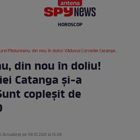
HOROSCOP
l Pădureanu, din nou în doliu! Văduvul Corneliei Catanga și-a pierdut sora: ”Sunt copleșit de durere” / VIDEO
, din nou în doliu!
iei Catanga și-a
Sunt copleșit de
O
5 Actualizat pe 04.10.2021 la 15:09