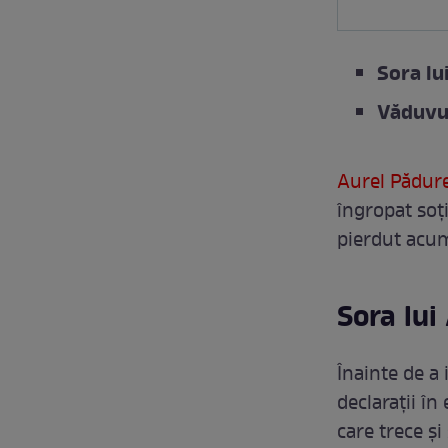
Sora lu
Văduvul
Aurel Pădure
îngropat soți
pierdut acum
Sora lui
Înainte de a 
declarații î
care trece și