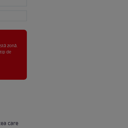
stă zonă.
tip de
cea care