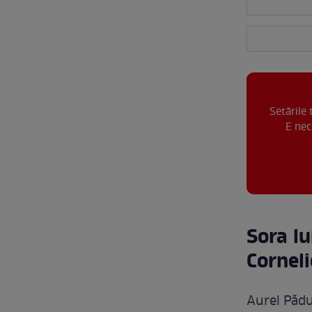
Setările
E nec
Sora l
Cornel
Aurel Pădu