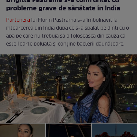
Brigitte Pastramă s-a confruntat cu
probleme grave de sănătate în India
Partenera
lui Florin Pastramă s-a îmbolnăvit la
întoarcerea din India după ce s-a spălat pe dinți cu o
apă pe care nu trebuia să o folosească din cauză că
este foarte poluată și conține bacterii dăunătoare.