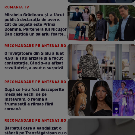
bani la bugetul de stat
ROMANIA TV
Mirabela Grădinaru și-a făcut
publică declarația de avere.
Cât de bogată este Prima
Doamnă. Partenera lui Nicușor
Dan câștigă un salariu foarte
bun în fiecare lună!
RECOMANDARE PE ANTENA3.RO
O învățătoare din Sibiu a luat
4,90 la Titularizare și a făcut
contestație. Când s-au afișat
rezultatele, a avut o surpriză
RECOMANDARE PE ANTENA3.RO
După ce i-au fost descoperite
mesajele vechi de pe
Instagram, o regină a
frumuseții a rămas fără
coroană
RECOMANDARE PE ANTENA3.RO
Bărbatul care a vandalizat o
stâncă pe Transfăgărășan cu o