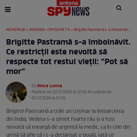
HOMEPAGE
»
MONDEN
»
EMISIUNI TV
» Brigitte Pastramă s-a îmbolnăvit. Ce restricții este nevoită să respecte tot restul vieții: ”Pot să mor”
Brigitte Pastramă s-a îmbolnăvit.
Ce restricții este nevoită să
respecte tot restul vieții: ”Pot să
mor”
Ilinca Lunca
De
.
Publicat pe 02.07.2026 la 12:36 Actualizat pe
02.07.2026 la 12:36
Brigitte Pastramă a trăit un coșmar la întoarcerea
din India. Vedeta s-a simțit foarte rău și a fost
nevoită să meargă de urgență la medic, ca în cele din
urmă să afle că i s-a declanșat o boală. Iată ce