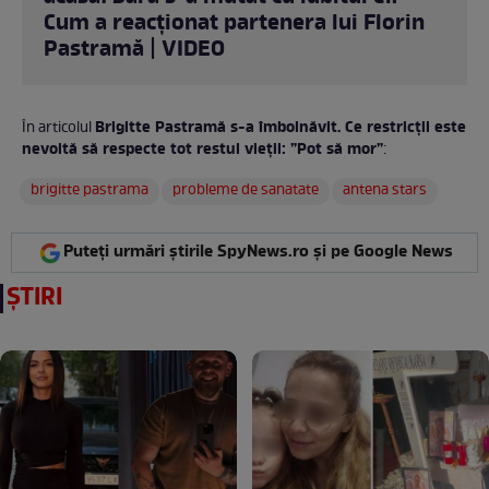
Cum a reacționat partenera lui Florin
Pastramă | VIDEO
Brigitte Pastramă s-a îmbolnăvit. Ce restricții este
În articolul
nevoită să respecte tot restul vieții: ”Pot să mor”
:
brigitte pastrama
probleme de sanatate
antena stars
Puteți urmări știrile SpyNews.ro și pe Google News
ȘTIRI