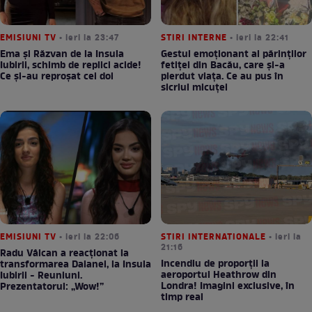
EMISIUNI TV
• ieri la 23:47
STIRI INTERNE
• ieri la 22:41
Ema și Răzvan de la Insula
Gestul emoționant al părinților
Iubirii, schimb de replici acide!
fetiței din Bacău, care și-a
Ce și-au reproșat cei doi
pierdut viața. Ce au pus în
sicriul micuței
EMISIUNI TV
• ieri la 22:06
STIRI INTERNATIONALE
• ieri la
21:16
Radu Vâlcan a reacționat la
Incendiu de proporții la
transformarea Daianei, la Insula
aeroportul Heathrow din
Iubirii - Reuniuni.
Londra! Imagini exclusive, în
Prezentatorul: „Wow!”
timp real