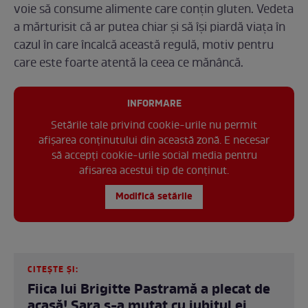
voie să consume alimente care conțin gluten. Vedeta
a mărturisit că ar putea chiar și să își piardă viața în
cazul în care încalcă această regulă, motiv pentru
care este foarte atentă la ceea ce mănâncă.
INFORMARE
Setările tale privind cookie-urile nu permit
afișarea conținutului din această zonă. E necesar
să accepți cookie-urile social media pentru
afisarea acestui tip de conținut.
Modifică setările
CITEȘTE ȘI:
Fiica lui Brigitte Pastramă a plecat de
acasă! Sara s-a mutat cu iubitul ei.