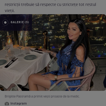
restricții trebuie să respecte cu strictețe tot restul
vieții.
GALERIE (5)
Brigitte Pastramă a primit vești proaste de la medic.
Instagram