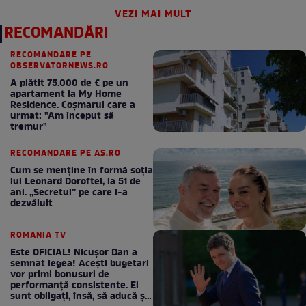
VEZI MAI MULT
RECOMANDĂRI
RECOMANDARE PE
OBSERVATORNEWS.RO
A plătit 75.000 de € pe un
apartament la My Home
Residence. Coşmarul care a
urmat: "Am început să
tremur"
RECOMANDARE PE AS.RO
Cum se menţine în formă soţia
lui Leonard Doroftei, la 51 de
ani. „Secretul” pe care l-a
dezvăluit
ROMANIA TV
Este OFICIAL! Nicușor Dan a
semnat legea! Acești bugetari
vor primi bonusuri de
performanță consistente. Ei
sunt obligați, însă, să aducă și