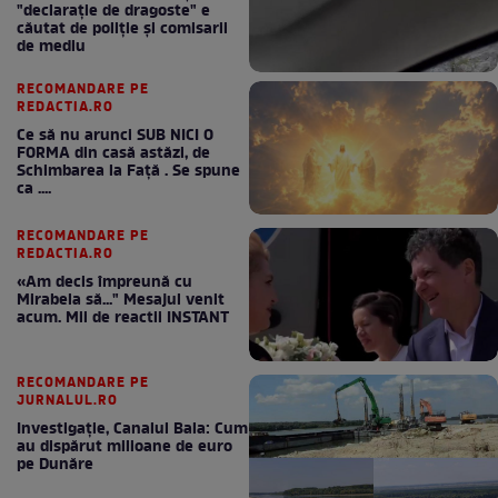
"declaraţie de dragoste" e
căutat de poliție și comisarii
de mediu
RECOMANDARE PE
REDACTIA.RO
Ce să nu arunci SUB NICI O
FORMA din casă astăzi, de
Schimbarea la Față . Se spune
ca ....
RECOMANDARE PE
REDACTIA.RO
«Am decis împreună cu
Mirabela să..." Mesajul venit
acum. Mii de reactii INSTANT
RECOMANDARE PE
JURNALUL.RO
Investigație, Canalul Bala: Cum
au dispărut milioane de euro
pe Dunăre