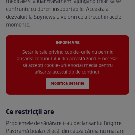
medicale și a luat tratament, ajungând chiar să se
confrunte cu dureri insuportabile. Aceasta a
dezvăluit la Spynews Live prin ce a trecut în acele
momente.
INFORMARE
Setările tale privind cookie-urile nu permit
afișarea conținutului din această zonă. E necesar
să accepți cookie-urile social media pentru
afisarea acestui tip de conținut.
Modifică setările
Ce restricții are
Problemele de sănătate i-au declanșat lui Brigitte
Pastramă boala celiacă, din cauza căreia nu mai are