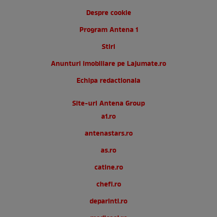
Despre cookie
Program Antena 1
Stiri
Anunturi imobiliare pe Lajumate.ro
Echipa redactionala
Site-uri Antena Group
a1.ro
antenastars.ro
as.ro
catine.ro
chefi.ro
deparinti.ro