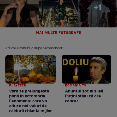
+1
MAI MULTE FOTOGRAFII
Articolul continuă după recomandări
PLAYTECH
ROMANIA TV
Vara se prelungeşte
Anunţul şoc al zilei!
până în octombrie.
Puţini ştiau că are
Fenomenul care va
cancer
aduce noi valuri de
căldură chiar la mijlocul
toamnei