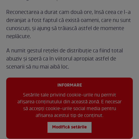
Reconectarea a durat cam două ore, însă ceea ce l-a
deranjat a fost faptul că există oameni, care nu sunt
cunoscuți, și ajung să trăiască astfel de momente
neplăcute.
A numit gestul rețelei de distribuție ca fiind total
abuziv și speră ca în viitorul apropiat astfel de
scenarii să nu mai aibă loc.
INFORMARE
Setările tale privind cookie-urile nu permit
afișarea conținutului din această zonă. E necesar
să accepți cookie-urile social media pentru
afisarea acestui tip de conținut.
Modifică setările