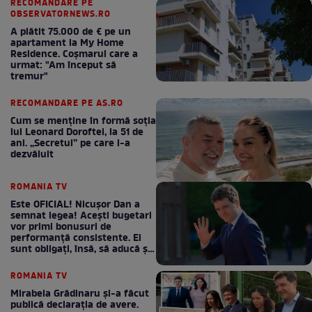
RECOMANDARE PE
OBSERVATORNEWS.RO
A plătit 75.000 de € pe un
apartament la My Home
Residence. Coşmarul care a
urmat: "Am început să
tremur"
RECOMANDARE PE AS.RO
Cum se menţine în formă soţia
lui Leonard Doroftei, la 51 de
ani. „Secretul” pe care l-a
dezvăluit
ROMANIA TV
Este OFICIAL! Nicușor Dan a
semnat legea! Acești bugetari
vor primi bonusuri de
performanță consistente. Ei
sunt obligați, însă, să aducă și
bani la bugetul de stat
ROMANIA TV
Mirabela Grădinaru și-a făcut
publică declarația de avere.