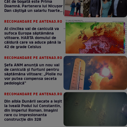
Cât de bogată este Prima
Doamnă. Partenera lui Nicușor
Dan câștigă un salariu foarte
bun în fiecare lună!
RECOMANDARE PE ANTENA3.RO
Al cincilea val de caniculă va
sufoca Europa săptămâna
viitoare. HARTA domului de
căldură care va aduce până la
42 de grade Celsius
RECOMANDARE PE ANTENA3.RO
Șefa ANM anunță un nou val
de caniculă și furtuni pentru
săptămâna viitoare: „Ploile nu
vor putea compensa seceta
pedologică”
RECOMANDARE PE ANTENA3.RO
Din albia Dunării secate a ieșit
la iveală Podul lui Constantin,
din Imperiul Roman. Imagini
rare cu impresionanta
construcție din 328