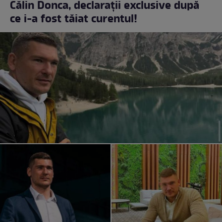
Călin Donca, declarații exclusive după
ce i-a fost tăiat curentul!