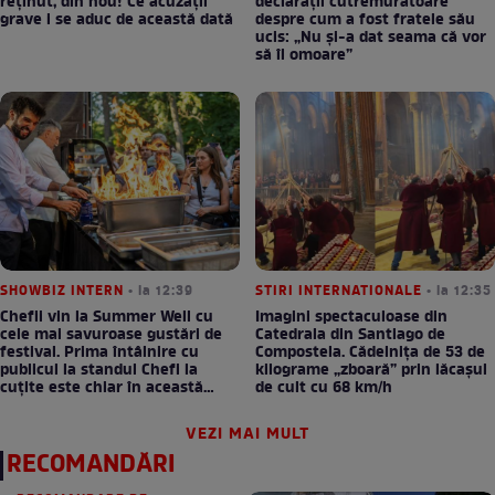
reținut, din nou! Ce acuzații
declarații cutremurătoare
grave i se aduc de această dată
despre cum a fost fratele său
ucis: „Nu și-a dat seama că vor
să îl omoare”
SHOWBIZ INTERN
• la 12:39
STIRI INTERNATIONALE
• la 12:35
Chefii vin la Summer Well cu
Imagini spectaculoase din
cele mai savuroase gustări de
Catedrala din Santiago de
festival. Prima întâlnire cu
Compostela. Cădelnița de 53 de
publicul la standul Chefi la
kilograme „zboară” prin lăcașul
cuțite este chiar în această
de cult cu 68 km/h
seară!
VEZI MAI MULT
RECOMANDĂRI