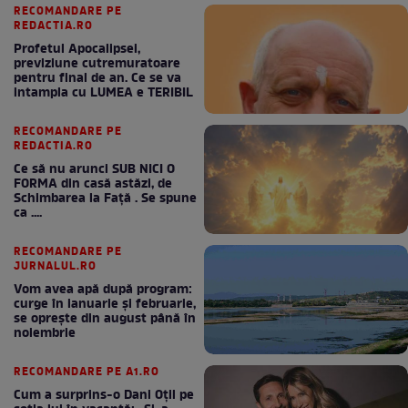
RECOMANDARE PE
REDACTIA.RO
Profetul Apocalipsei,
previziune cutremuratoare
pentru final de an. Ce se va
intampla cu LUMEA e TERIBIL
RECOMANDARE PE
REDACTIA.RO
Ce să nu arunci SUB NICI O
FORMA din casă astăzi, de
Schimbarea la Față . Se spune
ca ....
RECOMANDARE PE
JURNALUL.RO
Vom avea apă după program:
curge în ianuarie și februarie,
se oprește din august până în
noiembrie
RECOMANDARE PE A1.RO
Cum a surprins-o Dani Oțil pe