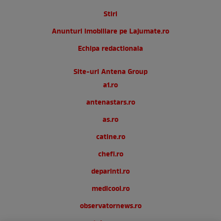
Stiri
Anunturi imobiliare pe Lajumate.ro
Echipa redactionala
Site-uri Antena Group
a1.ro
antenastars.ro
as.ro
catine.ro
chefi.ro
deparinti.ro
medicool.ro
observatornews.ro