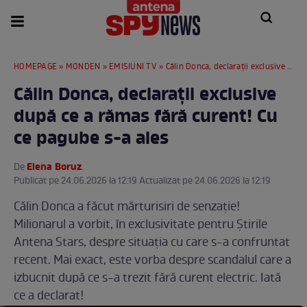
HOMEPAGE
»
MONDEN
»
EMISIUNI TV
» Călin Donca, declarații exclusive după ce a rămas fără curent! Cu ce pagube s-a ales
Călin Donca, declarații exclusive
după ce a rămas fără curent! Cu
ce pagube s-a ales
Elena Boruz
De
.
Publicat pe 24.06.2026 la 12:19 Actualizat pe 24.06.2026 la 12:19
Călin Donca a făcut mărturisiri de senzație!
Milionarul a vorbit, în exclusivitate pentru Știrile
Antena Stars, despre situația cu care s-a confruntat
recent. Mai exact, este vorba despre scandalul care a
izbucnit după ce s-a trezit fără curent electric. Iată
ce a declarat!