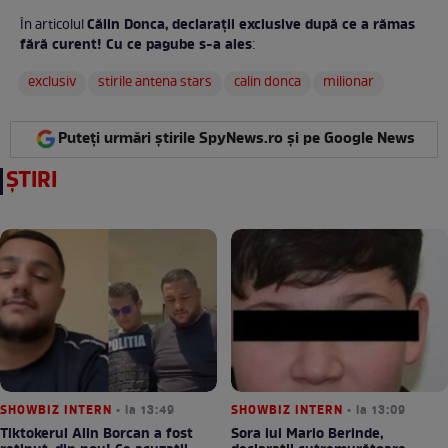
Călin Donca, declarații exclusive după ce a rămas
În articolul
fără curent! Cu ce pagube s-a ales
:
exclusiv
stirile antena stars
calin donca
milionar
Puteți urmări știrile SpyNews.ro și pe Google News
ȘTIRI
SHOWBIZ INTERN
• la 13:49
SHOWBIZ INTERN
• la 13:09
Tiktokerul Alin Borcan a fost
Sora lui Mario Berinde,