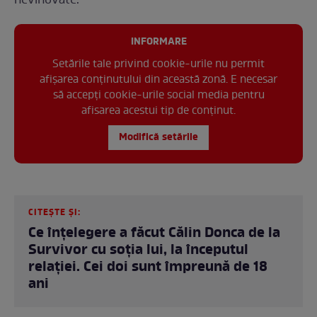
nevinovate.
INFORMARE
Setările tale privind cookie-urile nu permit
afișarea conținutului din această zonă. E necesar
să accepți cookie-urile social media pentru
afisarea acestui tip de conținut.
Modifică setările
CITEȘTE ȘI:
Ce înțelegere a făcut Călin Donca de la
Survivor cu soția lui, la începutul
relației. Cei doi sunt împreună de 18
ani