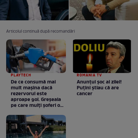
Articolul continuă după recomandări
PLAYTECH
ROMANIA TV
De ce consumă mai
Anunţul şoc al zilei!
mult mașina dacă
Puţini ştiau că are
rezervorul este
cancer
aproape gol. Greșeala
pe care mulți șoferi o
fac fără să știe