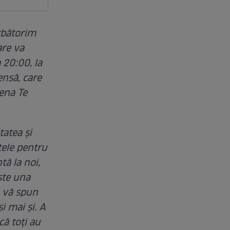
ărbătorim
are va
 20:00, la
ensă, care
ena Te
tatea şi
ele pentru
tă la noi,
ste una
ă vă spun
i mai şi. A
că toţi au