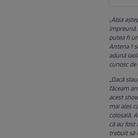
„
Abia aştep
împreună m
putea fi ur
Antena 1 s
adună laol
cunosc de
„
Dacă stau
făceam arm
acest show 
mai ales c
colosală. 
că au fost 
trebuit să 