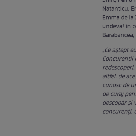
Shift, Feli &
Natanticu, 
Emma de la 
undeva! în c
Barabancea, 
„
Ce aştept eu
Concurenții n
redescoperi, 
altfel, de a
cunosc de un
de curaj pen
descopăr şi 
concurenți, 