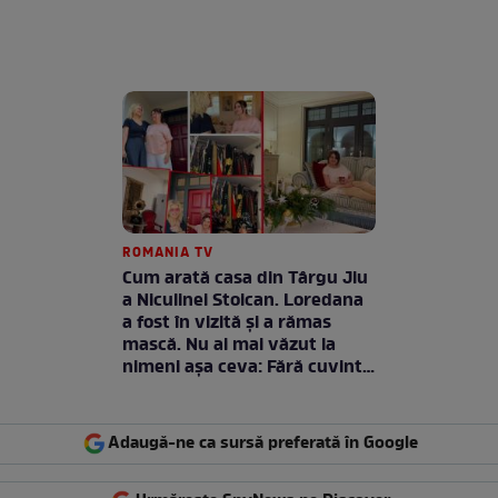
ROMANIA TV
Cum arată casa din Târgu Jiu
a Niculinei Stoican. Loredana
a fost în vizită și a rămas
mască. Nu ai mai văzut la
nimeni așa ceva: Fără cuvinte
/ VIDEO
Adaugă-ne ca sursă preferată în Google