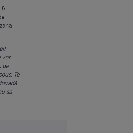
 &
de
Ozana
ei!
e vor
, de
spus, Te
 dovadă
au să