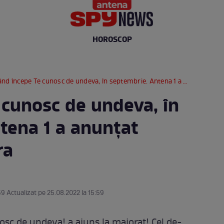
HOROSCOP
nd începe Te cunosc de undeva, în septembrie. Antena 1 a anunțat oficial ziua și ora
 cunosc de undeva, în
tena 1 a anunțat
ra
59 Actualizat pe 25.08.2022 la 15:59
sc de undeva! a ajuns la majorat! Cel de-