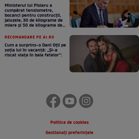
Ministerul lui Pîslaru a
cumpărat tensiometre,
bocanci pentru construcții,
jaluzele, 30 de kilograme de
miere și 50 de kilograme de
cafea
RECOMANDARE PE A1.RO
Cum a surprins-o Dani Oțil pe
soția lui în vacanță: „Și-a
riscat viața în baia fetelor”:
Politica de cookies
Gestionați preferințele