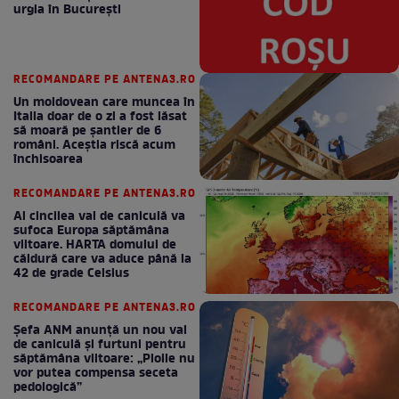
urgia în Bucureşti
RECOMANDARE PE ANTENA3.RO
Un moldovean care muncea în
Italia doar de o zi a fost lăsat
să moară pe şantier de 6
români. Aceștia riscă acum
închisoarea
RECOMANDARE PE ANTENA3.RO
Al cincilea val de caniculă va
sufoca Europa săptămâna
viitoare. HARTA domului de
căldură care va aduce până la
42 de grade Celsius
RECOMANDARE PE ANTENA3.RO
Șefa ANM anunță un nou val
de caniculă și furtuni pentru
săptămâna viitoare: „Ploile nu
vor putea compensa seceta
pedologică”