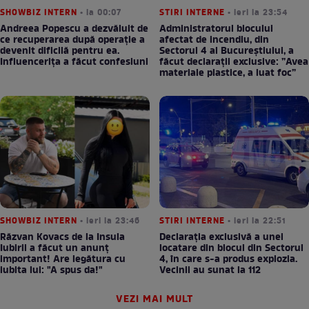
SHOWBIZ INTERN
• la 00:07
STIRI INTERNE
• ieri la 23:54
Andreea Popescu a dezvăluit de
Administratorul blocului
ce recuperarea după operație a
afectat de incendiu, din
devenit dificilă pentru ea.
Sectorul 4 al Bucureștiului, a
Influencerița a făcut confesiuni
făcut declarații exclusive: ”Avea
materiale plastice, a luat foc”
SHOWBIZ INTERN
• ieri la 23:46
STIRI INTERNE
• ieri la 22:51
Răzvan Kovacs de la Insula
Declarația exclusivă a unei
Iubirii a făcut un anunț
locatare din blocul din Sectorul
important! Are legătura cu
4, în care s-a produs explozia.
iubita lui: "A spus da!"
Vecinii au sunat la 112
VEZI MAI MULT