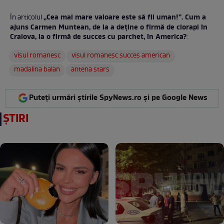
„Cea mai mare valoare este să fii uman!”. Cum a
În articolul
ajuns Carmen Muntean, de la a deţine o firmă de ciorapi în
Craiova, la o firmă de succes cu parchet, în America?
:
visul romanesc
visul romanesc succes american
madalina balan
antena stars
Puteți urmări știrile SpyNews.ro și pe Google News
ȘTIRI