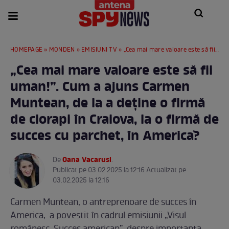
HOMEPAGE
»
MONDEN
»
EMISIUNI TV
» „Cea mai mare valoare este să fii uman!”. Cum a ajuns Carmen Muntean, de la a deţine o firmă de ciorapi în Craiova, la o firmă de succes cu parchet, în America?
„Cea mai mare valoare este să fii
uman!”. Cum a ajuns Carmen
Muntean, de la a deţine o firmă
de ciorapi în Craiova, la o firmă de
succes cu parchet, în America?
Oana Vacarusi
De
.
Publicat pe 03.02.2025 la 12:16 Actualizat pe
03.02.2025 la 12:16
Carmen Muntean, o antreprenoare de succes în
America, a povestit în cadrul emisiunii „Visul