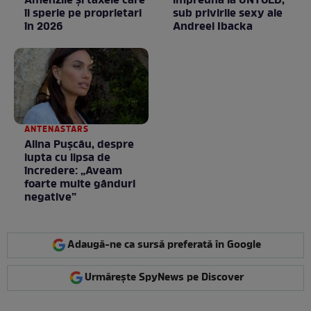
Amenzile și taxele care
împreună la UNTOLD,
îi sperie pe proprietari
sub privirile sexy ale
în 2026
Andreei Ibacka
ANTENASTARS
Alina Pușcău, despre
lupta cu lipsa de
încredere: „Aveam
foarte multe gânduri
negative”
Adaugă-ne ca sursă preferată în Google
Urmărește SpyNews pe Discover