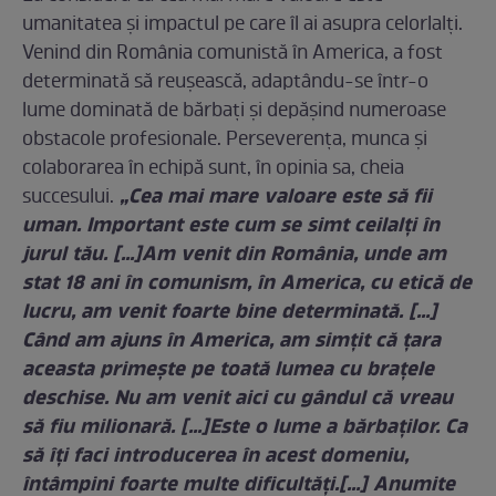
umanitatea și impactul pe care îl ai asupra celorlalți.
Venind din România comunistă în America, a fost
determinată să reușească, adaptându-se într-o
lume dominată de bărbați și depășind numeroase
obstacole profesionale. Perseverența, munca și
colaborarea în echipă sunt, în opinia sa, cheia
„Cea mai mare valoare este să fii
succesului.
uman. Important este cum se simt ceilalţi în
jurul tău.
[...]
Am venit din România, unde am
stat 18 ani în comunism, în America, cu etică de
lucru, am venit foarte bine determinată. […]
Când am ajuns în America, am simţit că ţara
aceasta primeşte pe toată lumea cu braţele
deschise. Nu am venit aici cu gândul că vreau
să fiu milionară. [...]
Este o lume a bărbaților. Ca
să îți faci introducerea în acest domeniu,
întâmpini foarte multe dificultăți.[…]
Anumite