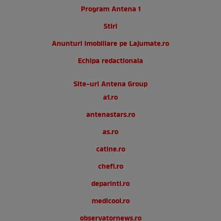
Program Antena 1
Stiri
Anunturi imobiliare pe Lajumate.ro
Echipa redactionala
Site-uri Antena Group
a1.ro
antenastars.ro
as.ro
catine.ro
chefi.ro
deparinti.ro
medicool.ro
observatornews.ro