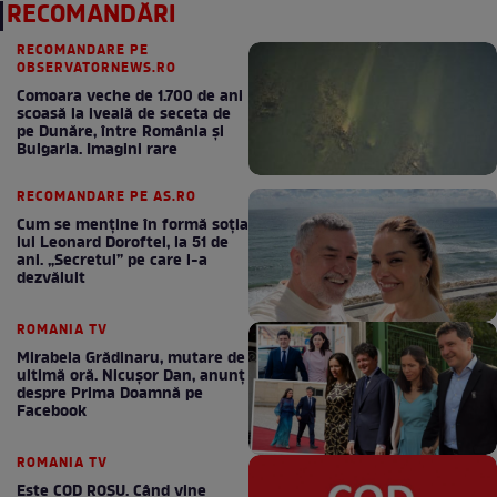
RECOMANDĂRI
RECOMANDARE PE
OBSERVATORNEWS.RO
Comoara veche de 1.700 de ani
scoasă la iveală de seceta de
pe Dunăre, între România şi
Bulgaria. Imagini rare
RECOMANDARE PE AS.RO
Cum se menţine în formă soţia
lui Leonard Doroftei, la 51 de
ani. „Secretul” pe care l-a
dezvăluit
ROMANIA TV
Mirabela Grădinaru, mutare de
ultimă oră. Nicuşor Dan, anunţ
despre Prima Doamnă pe
Facebook
ROMANIA TV
Este COD ROŞU. Când vine