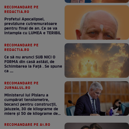
RECOMANDARE PE
REDACTIA.RO
Profetul Apocalipsei,
previziune cutremuratoare
pentru final de an. Ce se va
intampla cu LUMEA e TERIBIL
RECOMANDARE PE
REDACTIA.RO
Ce să nu arunci SUB NICI O
FORMA din casă astăzi, de
Schimbarea la Față . Se spune
ca ....
RECOMANDARE PE
JURNALUL.RO
Ministerul lui Pîslaru a
cumpărat tensiometre,
bocanci pentru construcții,
jaluzele, 30 de kilograme de
miere și 50 de kilograme de
cafea
RECOMANDARE PE A1.RO