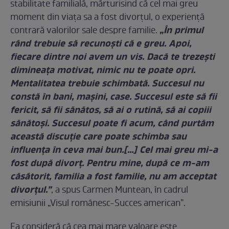
stabilitate familială, mărturisind că cel mai greu
moment din viața sa a fost divorțul, o experiență
„În primul
contrară valorilor sale despre familie.
rând trebuie să recunoşti că e greu. Apoi,
fiecare dintre noi avem un vis. Dacă te trezeşti
dimineaţa motivat, nimic nu te poate opri.
Mentalitatea trebuie schimbată. Succesul nu
constă în bani, maşini, case. Succesul este să fii
fericit, să fii sănătos, să ai o rutină, să ai copiii
sănătoşi. Succesul poate fi acum, când purtăm
această discuţie care poate schimba sau
influenţa în ceva mai bun.[…
]
Cel mai greu mi-a
fost după divorţ. Pentru mine, după ce m-am
căsătorit, familia a fost familie, nu am acceptat
divorţul.”
, a spus Carmen Muntean, în cadrul
emisiunii „Visul românesc-Succes american”.
Ea consideră că cea mai mare valoare este