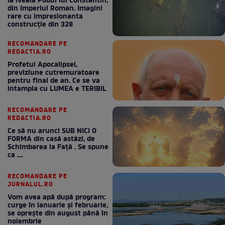
la iveală Podul lui Constantin,
din Imperiul Roman. Imagini
rare cu impresionanta
construcție din 328
RECOMANDARE PE
REDACTIA.RO
Profetul Apocalipsei,
previziune cutremuratoare
pentru final de an. Ce se va
intampla cu LUMEA e TERIBIL
RECOMANDARE PE
REDACTIA.RO
Ce să nu arunci SUB NICI O
FORMA din casă astăzi, de
Schimbarea la Față . Se spune
ca ....
RECOMANDARE PE
JURNALUL.RO
Vom avea apă după program:
curge în ianuarie și februarie,
se oprește din august până în
noiembrie