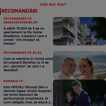
VEZI MAI MULT
RECOMANDĂRI
RECOMANDARE PE
OBSERVATORNEWS.RO
A plătit 75.000 de € pe un
apartament la My Home
Residence. Coşmarul care a
urmat: "Am început să
tremur"
RECOMANDARE PE AS.RO
Cum se menţine în formă soţia
lui Leonard Doroftei, la 51 de
ani. „Secretul” pe care l-a
dezvăluit
ROMANIA TV
Este OFICIAL! Nicușor Dan a
semnat legea! Acești bugetari
vor primi bonusuri de
performanță consistente. Ei
sunt obligați, însă, să aducă și