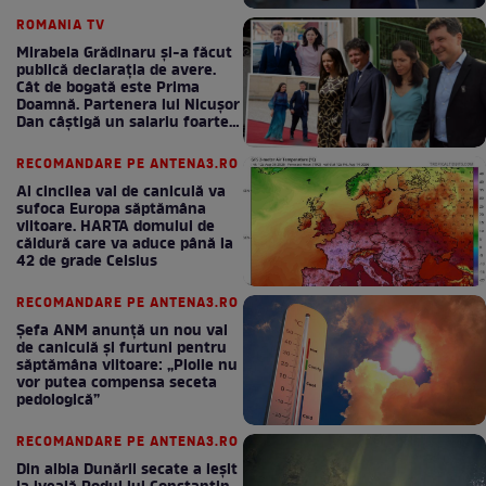
bani la bugetul de stat
ROMANIA TV
Mirabela Grădinaru și-a făcut
publică declarația de avere.
Cât de bogată este Prima
Doamnă. Partenera lui Nicușor
Dan câștigă un salariu foarte
bun în fiecare lună!
RECOMANDARE PE ANTENA3.RO
Al cincilea val de caniculă va
sufoca Europa săptămâna
viitoare. HARTA domului de
căldură care va aduce până la
42 de grade Celsius
RECOMANDARE PE ANTENA3.RO
Șefa ANM anunță un nou val
de caniculă și furtuni pentru
săptămâna viitoare: „Ploile nu
vor putea compensa seceta
pedologică”
RECOMANDARE PE ANTENA3.RO
Din albia Dunării secate a ieșit