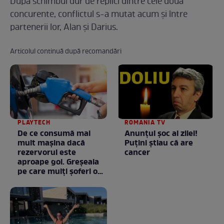
După schimbul dur de replici dintre cele două
concurente, conflictul s-a mutat acum și între
partenerii lor, Alan și Darius.
Articolul continuă după recomandări
PLAYTECH
ROMANIA TV
De ce consumă mai
Anunţul şoc al zilei!
mult mașina dacă
Puţini ştiau că are
rezervorul este
cancer
aproape gol. Greșeala
pe care mulți șoferi o
fac fără să știe