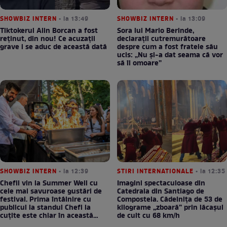
SHOWBIZ INTERN
• la 13:49
SHOWBIZ INTERN
• la 13:09
Tiktokerul Alin Borcan a fost
Sora lui Mario Berinde,
reținut, din nou! Ce acuzații
declarații cutremurătoare
grave i se aduc de această dată
despre cum a fost fratele său
ucis: „Nu și-a dat seama că vor
să îl omoare”
SHOWBIZ INTERN
• la 12:39
STIRI INTERNATIONALE
• la 12:35
Chefii vin la Summer Well cu
Imagini spectaculoase din
cele mai savuroase gustări de
Catedrala din Santiago de
festival. Prima întâlnire cu
Compostela. Cădelnița de 53 de
publicul la standul Chefi la
kilograme „zboară” prin lăcașul
cuțite este chiar în această
de cult cu 68 km/h
seară!