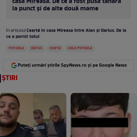
casa Mireasa. De ce a fost pusă tânăra
la punct și de alte două mame
Ceartă în casa Mireasa între Alan și Darius. De la
În articolul
ce a pornit totul
:
mireasa
darius
cearta
casa mireasa
Puteți urmări știrile SpyNews.ro și pe Google News
ȘTIRI