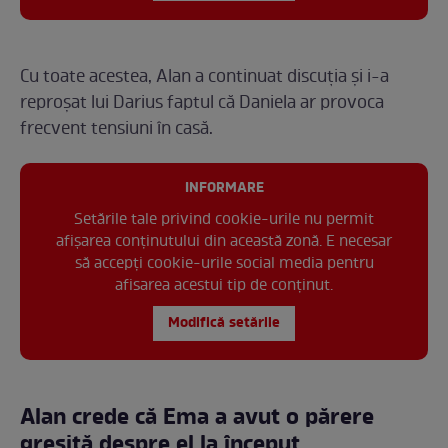
Cu toate acestea, Alan a continuat discuția și i-a
reproșat lui Darius faptul că Daniela ar provoca
frecvent tensiuni în casă.
INFORMARE
Setările tale privind cookie-urile nu permit
afișarea conținutului din această zonă. E necesar
să accepți cookie-urile social media pentru
afisarea acestui tip de conținut.
Modifică setările
Alan crede că Ema a avut o părere
greșită despre el la început