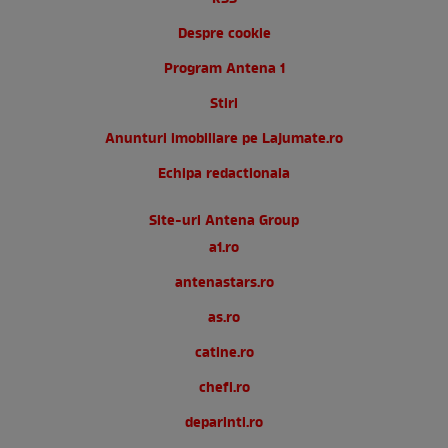
Despre cookie
Program Antena 1
Stiri
Anunturi imobiliare pe Lajumate.ro
Echipa redactionala
Site-uri Antena Group
a1.ro
antenastars.ro
as.ro
catine.ro
chefi.ro
deparinti.ro