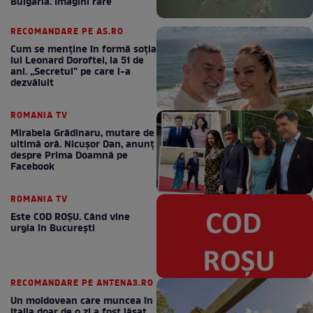
Bulgaria. Imagini rare
RECOMANDARE PE AS.RO
Cum se menţine în formă soţia
lui Leonard Doroftei, la 51 de
ani. „Secretul” pe care l-a
dezvăluit
ROMANIA TV
Mirabela Grădinaru, mutare de
ultimă oră. Nicuşor Dan, anunţ
despre Prima Doamnă pe
Facebook
ROMANIA TV
Este COD ROŞU. Când vine
urgia în Bucureşti
RECOMANDARE PE ANTENA3.RO
Un moldovean care muncea în
Italia doar de o zi a fost lăsat