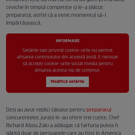
ceviche în timpul competiție și le-a plăcut
preparatul, astfel că a venit momentul să-l
împărtășească.
INFORMARE
Setările tale privind cookie-urile nu permit
afișarea conținutului din această zonă. E necesar
să accepți cookie-urile social media pentru
afisarea acestui tip de conținut.
Modifică setările
Deși au avut replici tăioase pentru
preparatul
concurentelor, jurații le-au oferit trei cuțite. Chef
Richard Abou Zaki a adăugat că farfuria putea fi
gătită doar de persoanele care au fost în America