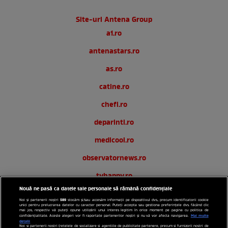
Site-uri Antena Group
a1.ro
antenastars.ro
as.ro
catine.ro
chefi.ro
deparinti.ro
medicool.ro
observatornews.ro
tvhappy.ro
Nouă ne pasă ca datele tale personale să rămână confidențiale
useit.ro
589
Noi și partenerii noștri
stocăm și/sau accesăm informații pe dispozitivul dvs., precum identificatorii cookie
unici pentru prelucrarea datelor cu caracter personal. Puteți accepta sau gestiona preferințele dvs. făcând clic
zutv.ro
mai jos, respectiv vă puteți opune utilizării unui interes legitim în orice moment pe pagina cu politica de
Mai multe
confidențialitate. Aceste alegeri vor fi raportate partenerilor noștri și nu vă vor afecta navigarea.
detalii
Noi si partenerii nostri (retelele de socializare si agentiile de publicitate partenere, precum si furnizorii nostri de