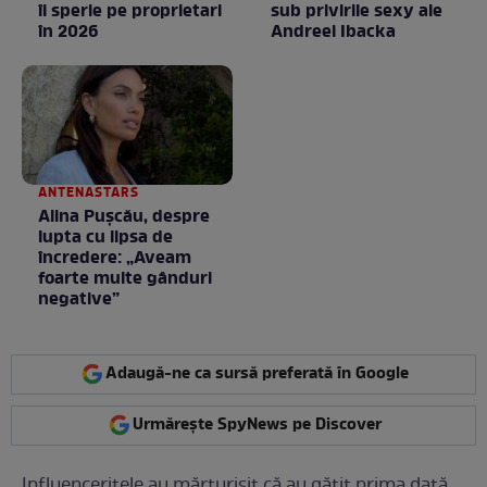
îi sperie pe proprietari
sub privirile sexy ale
în 2026
Andreei Ibacka
ANTENASTARS
Alina Pușcău, despre
lupta cu lipsa de
încredere: „Aveam
foarte multe gânduri
negative”
Adaugă-ne ca sursă preferată în Google
Urmărește SpyNews pe Discover
Influencerițele au mărturisit că au gătit prima dată