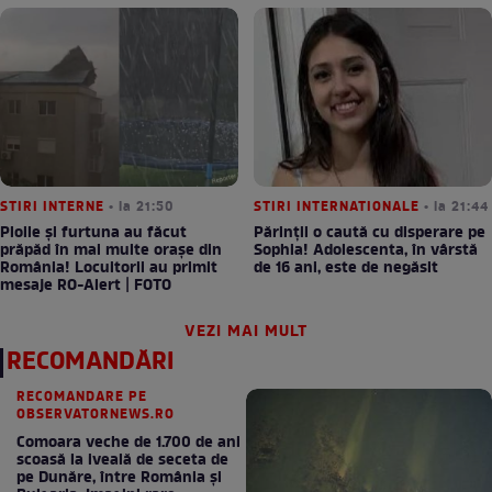
STIRI INTERNE
• la 21:50
STIRI INTERNATIONALE
• la 21:44
Ploile și furtuna au făcut
Părinții o caută cu disperare pe
prăpăd în mai multe orașe din
Sophia! Adolescenta, în vârstă
România! Locuitorii au primit
de 16 ani, este de negăsit
mesaje RO-Alert | FOTO
VEZI MAI MULT
RECOMANDĂRI
RECOMANDARE PE
OBSERVATORNEWS.RO
Comoara veche de 1.700 de ani
scoasă la iveală de seceta de
pe Dunăre, între România şi