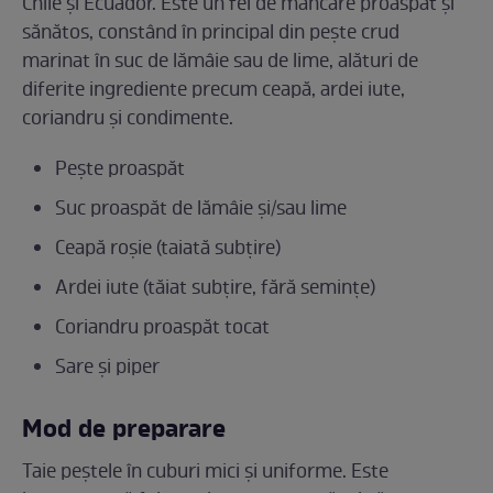
Chile și Ecuador. Este un fel de mâncare proaspăt și
sănătos, constând în principal din pește crud
marinat în suc de lămâie sau de lime, alături de
diferite ingrediente precum ceapă, ardei iute,
coriandru și condimente.
Pește proaspăt
Suc proaspăt de lămâie și/sau lime
Ceapă roșie (taiată subțire)
Ardei iute (tăiat subțire, fără semințe)
Coriandru proaspăt tocat
Sare și piper
Mod de preparare
Taie peștele în cuburi mici și uniforme. Este