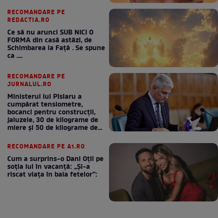
RECOMANDARE PE
REDACTIA.RO
Ce să nu arunci SUB NICI O
FORMA din casă astăzi, de
Schimbarea la Față . Se spune
ca ....
RECOMANDARE PE
JURNALUL.RO
Ministerul lui Pîslaru a
cumpărat tensiometre,
bocanci pentru construcții,
jaluzele, 30 de kilograme de
miere și 50 de kilograme de
cafea
RECOMANDARE PE A1.RO
Cum a surprins-o Dani Oțil pe
soția lui în vacanță: „Și-a
riscat viața în baia fetelor”: