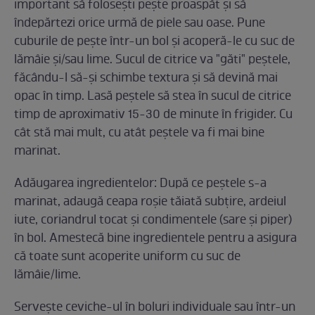
important să folosești pește proaspăt și să
îndepărtezi orice urmă de piele sau oase. Pune
cuburile de pește într-un bol și acoperă-le cu suc de
lămâie și/sau lime. Sucul de citrice va "găti" peștele,
făcându-l să-și schimbe textura și să devină mai
opac în timp. Lasă peștele să stea în sucul de citrice
timp de aproximativ 15-30 de minute în frigider. Cu
cât stă mai mult, cu atât peștele va fi mai bine
marinat.
Adăugarea ingredientelor: După ce peștele s-a
marinat, adaugă ceapa roșie tăiată subțire, ardeiul
iute, coriandrul tocat și condimentele (sare și piper)
în bol. Amestecă bine ingredientele pentru a asigura
că toate sunt acoperite uniform cu suc de
lămâie/lime.
Servește ceviche-ul în boluri individuale sau într-un