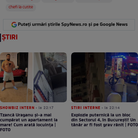
chefi la cutite
Puteți urmări știrile SpyNews.ro și pe Google News
ȘTIRI
SHOWBIZ INTERN
• la 22:17
STIRI INTERNE
• la 22:14
Tzancă Uraganu și-a mai
Explozie puternică la un bloc
cumpărat un apartament la
din Sectorul 4, în București! Un
mare! Cum arată locuința |
tânăr ar fi fost grav rănit | FOTO
FOTO