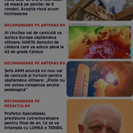
să moară pe şantier de 6
români. Aceștia riscă acum
închisoarea
RECOMANDARE PE ANTENA3.RO
Al cincilea val de caniculă va
sufoca Europa săptămâna
viitoare. HARTA domului de
căldură care va aduce până la
42 de grade Celsius
RECOMANDARE PE ANTENA3.RO
Șefa ANM anunță un nou val
de caniculă și furtuni pentru
săptămâna viitoare: „Ploile nu
vor putea compensa seceta
pedologică”
RECOMANDARE PE
REDACTIA.RO
Profetul Apocalipsei,
previziune cutremuratoare
pentru final de an. Ce se va
intampla cu LUMEA e TERIBIL