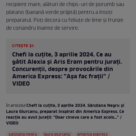
recipient mare, alături de chips-uri de porumb sau
platano (banană verde prăjită) pentru a însoți
preparatul. Poți decora cu feliuțe de lime și frunze
de coriandru înainte de servire.
CITEȘTE ȘI:
Chefi la cuțite, 3 aprilie 2024. Ce au
gătit Alexia și Aris Eram pentru jurați.
Concurenții, despre provocările din
America Express: ”Așa fac frații” /
VIDEO
Chefi la cuțite, 3 aprilie 2024. Sânziana Negru și
În articolul
Laura Giurcanu, preparat inspirat din America Express. Ce
reacție au avut jurații: ”Doar cineva care a fost acolo...” /
VIDEO
:
sanziana negru
laura giurcanu
america express