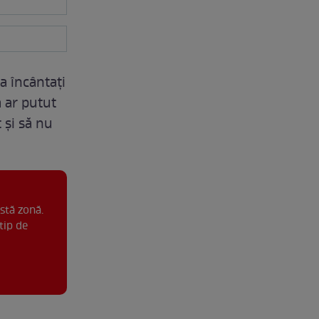
a încântați
ă ar putut
 și să nu
stă zonă.
tip de