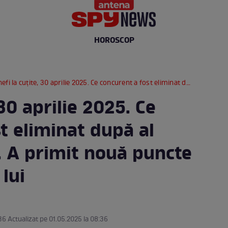
HOROSCOP
 la cuțite, 30 aprilie 2025. Ce concurent a fost eliminat după al șaptelea battle. A primit nouă puncte pentru farfuria lui
 30 aprilie 2025. Ce
t eliminat după al
. A primit nouă puncte
 lui
36 Actualizat pe 01.05.2025 la 08:36