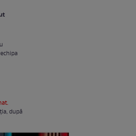
ut
ru
 echipa
nat.
ția, după