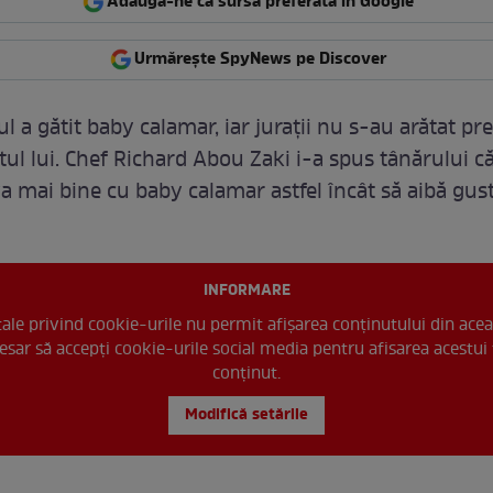
Adaugă-ne ca sursă preferată în Google
Urmărește SpyNews pe Discover
 a gătit baby calamar, iar jurații nu s-au arătat pre
tul lui. Chef Richard Abou Zaki i-a spus tânărului c
va mai bine cu baby calamar astfel încât să aibă gust
INFORMARE
 tale privind cookie-urile nu permit afișarea conținutului din acea
esar să accepți cookie-urile social media pentru afisarea acestui 
conținut.
Modifică setările