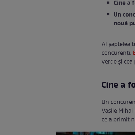
Cine a f
Un conc
nouă p
Al șaptelea b
concurenți.
verde și cea 
Cine a fo
Un concurent
Vasile Mihai
ce a primit 