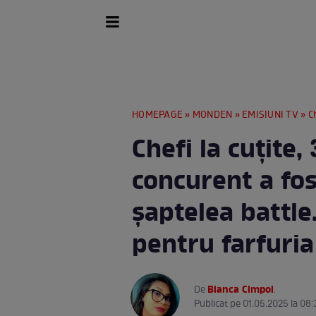
HOMEPAGE
»
MONDEN
»
EMISIUNI TV
» Chefi
Chefi la cuțite,
concurent a fos
șaptelea battle
pentru farfuria
Bianca Cimpoi
De
.
Publicat pe 01.05.2025 la 08: