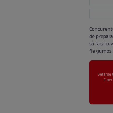
Concurentul
de prepara
să facă ce
fie gumos.
Setările
E nec