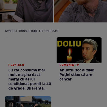
Articolul continuă după recomandări
PLAYTECH
ROMANIA TV
Cu cât consumă mai
Anunţul şoc al zilei!
mult mașina dacă
Puţini ştiau că are
mergi cu aerul
cancer
condiționat pornit la 40
de grade. Diferența
poate fi mai mare
decât crezi