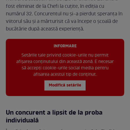
fost eliminat de la Chefi la cuțite, în ediția cu
numărul 32. Concurentul nu și-a pierdut speranța în
viitorul său și a mărturisit că va începe o școală de
bucătărie după această experiență.
INFORMARE
Setările tale privind cookie-urile nu permit
afișarea conținutului din această zonă. E necesar
să accepți cookie-urile social media pentru
afisarea acestui tip de conținut.
Modifică setările
Un concurent a lipsit de la proba
individuală