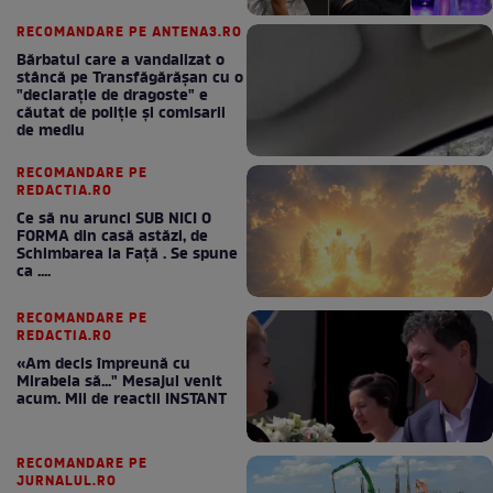
RECOMANDARE PE ANTENA3.RO
Bărbatul care a vandalizat o
stâncă pe Transfăgărășan cu o
"declaraţie de dragoste" e
căutat de poliție și comisarii
de mediu
RECOMANDARE PE
REDACTIA.RO
Ce să nu arunci SUB NICI O
FORMA din casă astăzi, de
Schimbarea la Față . Se spune
ca ....
RECOMANDARE PE
REDACTIA.RO
«Am decis împreună cu
Mirabela să..." Mesajul venit
acum. Mii de reactii INSTANT
RECOMANDARE PE
JURNALUL.RO