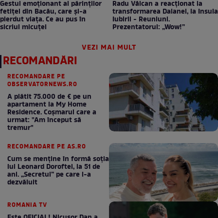
Gestul emoționant al părinților
Radu Vâlcan a reacționat la
fetiței din Bacău, care și-a
transformarea Daianei, la Insula
pierdut viața. Ce au pus în
Iubirii - Reuniuni.
sicriul micuței
Prezentatorul: „Wow!”
VEZI MAI MULT
RECOMANDĂRI
RECOMANDARE PE
OBSERVATORNEWS.RO
A plătit 75.000 de € pe un
apartament la My Home
Residence. Coşmarul care a
urmat: "Am început să
tremur"
RECOMANDARE PE AS.RO
Cum se menţine în formă soţia
lui Leonard Doroftei, la 51 de
ani. „Secretul” pe care l-a
dezvăluit
ROMANIA TV
Este OFICIAL! Nicușor Dan a