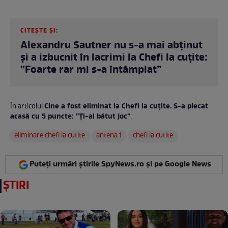
CITEȘTE ȘI:
Alexandru Sautner nu s-a mai abținut
și a izbucnit în lacrimi la Chefi la cuțite:
”Foarte rar mi s-a întâmplat”
Cine a fost eliminat la Chefi la cuțite. S-a plecat
În articolul
acasă cu 5 puncte: ”Ți-ai bătut joc”
:
eliminare chefi la cutite
antena 1
chefi la cutite
Puteți urmări știrile SpyNews.ro și pe Google News
ȘTIRI