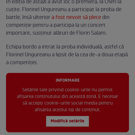
În ediția de astăzi a avut loc o premieră, la Chefi la
cuțite. Florinel Ungureanu a participat la proba de
battle, însă ulterior
a fost nevoit să plece
din
competiție pentru a participa la un concert
important, susținut alături de Florin Salam.
Echipa bordo a intrat la proba individuală, astfel că
Florinel Ungureanu a lipsit de la cea de-a doua etapă
a competiției.
INFORMARE
Setările tale privind cookie-urile nu permit
afișarea conținutului din această zonă. E necesar
să accepți cookie-urile social media pentru
afisarea acestui tip de conținut.
Modifică setările