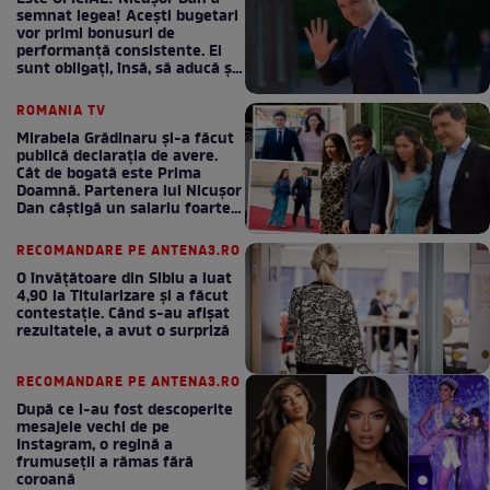
semnat legea! Acești bugetari
vor primi bonusuri de
performanță consistente. Ei
sunt obligați, însă, să aducă și
bani la bugetul de stat
ROMANIA TV
Mirabela Grădinaru și-a făcut
publică declarația de avere.
Cât de bogată este Prima
Doamnă. Partenera lui Nicușor
Dan câștigă un salariu foarte
bun în fiecare lună!
RECOMANDARE PE ANTENA3.RO
O învățătoare din Sibiu a luat
4,90 la Titularizare și a făcut
contestație. Când s-au afișat
rezultatele, a avut o surpriză
RECOMANDARE PE ANTENA3.RO
După ce i-au fost descoperite
mesajele vechi de pe
Instagram, o regină a
frumuseții a rămas fără
coroană