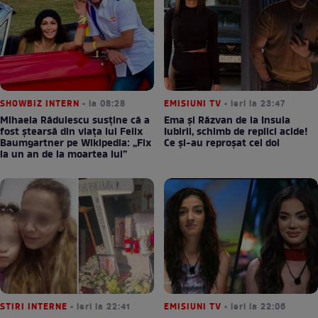
SHOWBIZ INTERN
• la 08:28
EMISIUNI TV
• ieri la 23:47
Mihaela Rădulescu susține că a
Ema și Răzvan de la Insula
fost ștearsă din viața lui Felix
Iubirii, schimb de replici acide!
Baumgartner pe Wikipedia: „Fix
Ce și-au reproșat cei doi
la un an de la moartea lui”
STIRI INTERNE
• ieri la 22:41
EMISIUNI TV
• ieri la 22:06