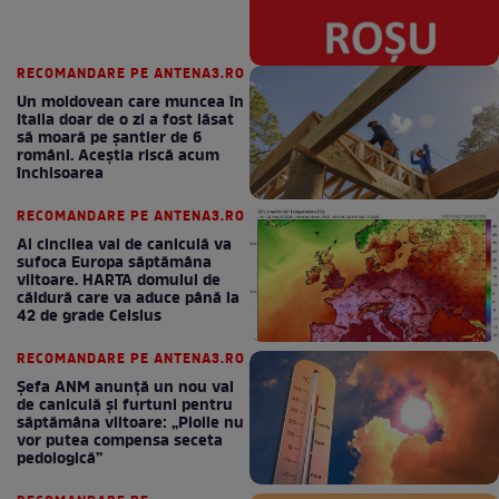
RECOMANDARE PE ANTENA3.RO
Un moldovean care muncea în
Italia doar de o zi a fost lăsat
să moară pe şantier de 6
români. Aceștia riscă acum
închisoarea
RECOMANDARE PE ANTENA3.RO
Al cincilea val de caniculă va
sufoca Europa săptămâna
viitoare. HARTA domului de
căldură care va aduce până la
42 de grade Celsius
RECOMANDARE PE ANTENA3.RO
Șefa ANM anunță un nou val
de caniculă și furtuni pentru
săptămâna viitoare: „Ploile nu
vor putea compensa seceta
pedologică”