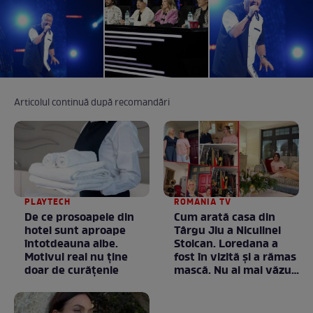
Articolul continuă după recomandări
PLAYTECH
ROMANIA TV
De ce prosoapele din
Cum arată casa din
hotel sunt aproape
Târgu Jiu a Niculinei
întotdeauna albe.
Stoican. Loredana a
Motivul real nu ține
fost în vizită și a rămas
doar de curățenie
mască. Nu ai mai văzut
la nimeni așa ceva:
Fără cuvinte / VIDEO