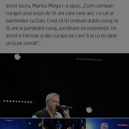
acest lucru, Marius Moga i-a spus: „Cum compari
curajul unui puști de 15 ani care vine aici, cu cel al
oamenilor ca Dan. Cred că ȋţi trebuie dublu curaj; la
15 ani ai jumătăte curaj, jumătate inconștienţă. Un
artist e format și din curajul pe care ȋl ia cu el când
urcă pe scenă!”.