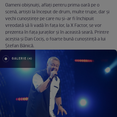
Oameni obișnuiţi, aflaţi pentru prima oară pe o
scenă, artiști la ȋnceput de drum, multe trupe, dar și
vechi cunoștinţe pe care nu și-ar fi ȋnchipuit
vreodată să ȋi vadă ȋn faţa lor, la X Factor, se vor
prezenta ȋn faţa juraţilor și ȋn această seară. Printre
aceștia și Dan Cociș, o foarte bună cunoștinţă a lui
Ştefan Bănică.
GALERIE (4)