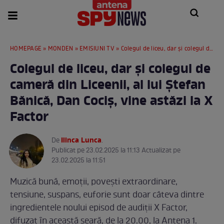
HOMEPAGE
»
MONDEN
»
EMISIUNI TV
» Colegul de liceu, dar și colegul de cameră din Liceenii, al lui Ştefan Bănică, Dan Cociș, vine astăzi la X Factor
Colegul de liceu, dar și colegul de
cameră din Liceenii, al lui Ştefan
Bănică, Dan Cociș, vine astăzi la X
Factor
Ilinca Lunca
De
.
Publicat pe 23.02.2025 la 11:13 Actualizat pe
23.02.2025 la 11:51
Muzică bună, emoţii, povești extraordinare,
tensiune, suspans, euforie sunt doar câteva dintre
ingredientele noului episod de audiţii X Factor,
difuzat ȋn această seară, de la 20.00, la Antena 1.