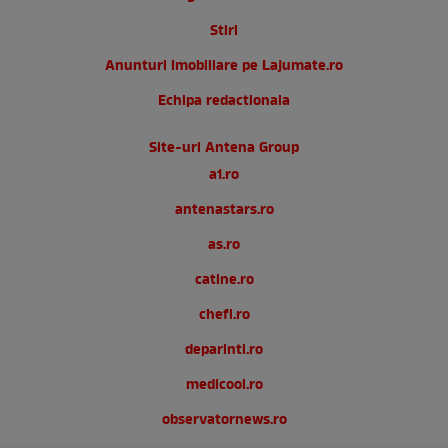
Stiri
Anunturi imobiliare pe Lajumate.ro
Echipa redactionala
Site-uri Antena Group
a1.ro
antenastars.ro
as.ro
catine.ro
chefi.ro
deparinti.ro
medicool.ro
observatornews.ro