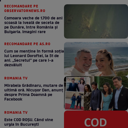
RECOMANDARE PE
OBSERVATORNEWS.RO
Comoara veche de 1.700 de ani
scoasă la iveală de seceta de
pe Dunăre, între România şi
Bulgaria. Imagini rare
RECOMANDARE PE AS.RO
Cum se menţine în formă soţia
lui Leonard Doroftei, la 51 de
ani. „Secretul” pe care l-a
dezvăluit
ROMANIA TV
Mirabela Grădinaru, mutare de
ultimă oră. Nicuşor Dan, anunţ
despre Prima Doamnă pe
Facebook
ROMANIA TV
Este COD ROŞU. Când vine
urgia în Bucureşti