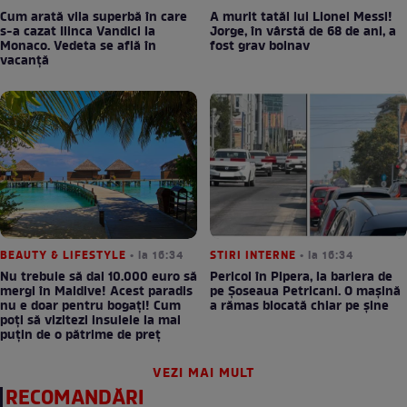
Cum arată vila superbă în care
A murit tatăl lui Lionel Messi!
s-a cazat Ilinca Vandici la
Jorge, în vârstă de 68 de ani, a
Monaco. Vedeta se află în
fost grav bolnav
vacanță
BEAUTY & LIFESTYLE
• la 16:34
STIRI INTERNE
• la 16:34
Nu trebuie să dai 10.000 euro să
Pericol în Pipera, la bariera de
mergi în Maldive! Acest paradis
pe Șoseaua Petricani. O mașină
nu e doar pentru bogați! Cum
a rămas blocată chiar pe șine
poți să vizitezi insulele la mai
puțin de o pătrime de preț
VEZI MAI MULT
RECOMANDĂRI