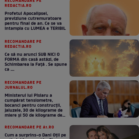
RECOMANDARE PE
REDACTIA.RO
Profetul Apocalipsei,
previziune cutremuratoare
pentru final de an. Ce se va
intampla cu LUMEA e TERIBIL
RECOMANDARE PE
REDACTIA.RO
Ce să nu arunci SUB NICI O
FORMA din casă astăzi, de
Schimbarea la Față . Se spune
ca ....
RECOMANDARE PE
JURNALUL.RO
Ministerul lui Pîslaru a
cumpărat tensiometre,
bocanci pentru construcții,
jaluzele, 30 de kilograme de
miere și 50 de kilograme de
cafea
RECOMANDARE PE A1.RO
Cum a surprins-o Dani Oțil pe