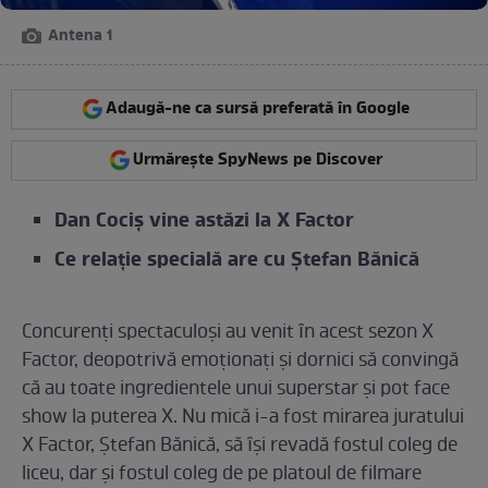
Antena 1
Adaugă-ne ca sursă preferată în Google
Urmărește SpyNews pe Discover
Dan Cociș vine astăzi la X Factor
Ce relație specială are cu Ștefan Bănică
Concurenţi spectaculoși au venit ȋn acest sezon X
Factor, deopotrivă emoţionaţi și dornici să convingă
că au toate ingredientele unui superstar și pot face
show la puterea X. Nu mică i-a fost mirarea juratului
X Factor, Ştefan Bănică, să ȋși revadă fostul coleg de
liceu, dar și fostul coleg de pe platoul de filmare