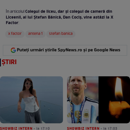
Colegul de liceu, dar și colegul de cameră din
În articolul
Liceenii, al lui Ştefan Bănică, Dan Cociș, vine astăzi la X
Factor
:
x factor
antena 1
stefan banica
Puteți urmări știrile SpyNews.ro și pe Google News
ȘTIRI
SHOWBIZ INTERN
• la 17:10
SHOWBIZ INTERN
• la 17:03