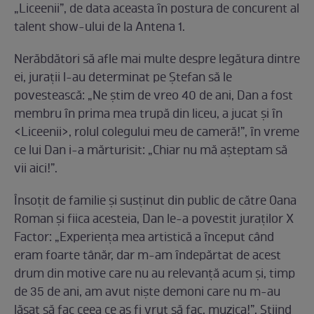
„Liceenii”, de data aceasta ȋn postura de concurent al
talent show-ului de la Antena 1.
Nerăbdători să afle mai multe despre legătura dintre
ei, juraţii l-au determinat pe Ştefan să le
povestească: „Ne știm de vreo 40 de ani, Dan a fost
membru ȋn prima mea trupă din liceu, a jucat și ȋn
<Liceenii>, rolul colegului meu de cameră!”, ȋn vreme
ce lui Dan i-a mărturisit: „Chiar nu mă așteptam să
vii aici!”.
Însoţit de familie și susţinut din public de către Oana
Roman și fiica acesteia, Dan le-a povestit juraţilor X
Factor: „Experienţa mea artistică a ȋnceput când
eram foarte tânăr, dar m-am ȋndepărtat de acest
drum din motive care nu au relevanţă acum și, timp
de 35 de ani, am avut niște demoni care nu m-au
lăsat să fac ceea ce aș fi vrut să fac, muzica!”. Știind