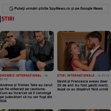
Puteți urmări știrile SpyNews.ro și pe Google News
ȘTIRI
SHOWBIZ INTERNATIONAL
• la
STIRI INTERNATIONALE
• la 21:12
21:12
David și Francesca aveau doar
Andrew și Tristan Tate au cerut
20 de ani! Au fost găsiți morți,
să fie eliberați pe cauțiune.
după ce au dispărut fără urmă
Cum au încercat să îi convingă
pe judecători că nu vor fugi din
SUA