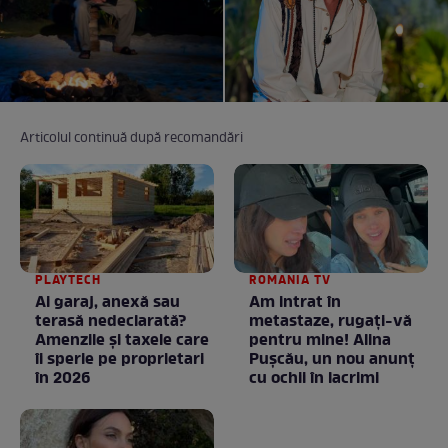
Articolul continuă după recomandări
PLAYTECH
ROMANIA TV
Ai garaj, anexă sau
Am intrat în
terasă nedeclarată?
metastaze, rugaţi-vă
Amenzile și taxele care
pentru mine! Alina
îi sperie pe proprietari
Puşcău, un nou anunţ
în 2026
cu ochii în lacrimi