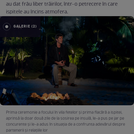
au dat frâu liber trăirilor, într-o petrecere în care
ispitele au încins atmofera.
GALERIE (2)
Prima ceremonie a focului în vila fetelor şi prima flacără a ispitei,
aprinsă la doar două zile de la sosirea pe insulă, le-a pus pe jar pe
concurente şi le-a adus în situaţia de a confrunta adevărul despre
partenerii şi relaţiile lor