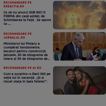
RECOMANDARE PE
REDACTIA.RO
Ce să nu arunci SUB NICI O
FORMA din casă astăzi, de
Schimbarea la Față . Se spune
ca ....
RECOMANDARE PE
JURNALUL.RO
Ministerul lui Pîslaru a
cumpărat tensiometre,
bocanci pentru construcții,
jaluzele, 30 de kilograme de
miere și 50 de kilograme de
cafea
RECOMANDARE PE A1.RO
Cum a surprins-o Dani Oțil pe
soția lui în vacanță: „Și-a
riscat viața în baia fetelor”: