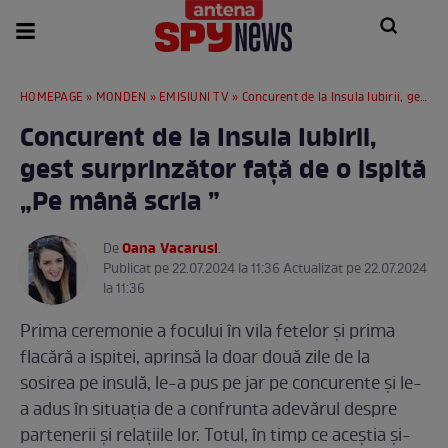
HOMEPAGE
»
MONDEN
»
EMISIUNI TV
» Concurent de la Insula Iubirii, gest surprinzător faţă de o ispită „Pe mână scria
Concurent de la Insula Iubirii,
gest surprinzător faţă de o ispită
„Pe mână scria
”
Oana Vacarusi
De
.
Publicat pe 22.07.2024 la 11:36 Actualizat pe 22.07.2024
la 11:36
Prima ceremonie a focului în vila fetelor şi prima
flacără a ispitei, aprinsă la doar două zile de la
sosirea pe insulă, le-a pus pe jar pe concurente şi le-
a adus în situaţia de a confrunta adevărul despre
partenerii şi relaţiile lor. Totul, în timp ce aceştia şi-