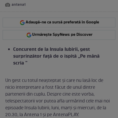
antena1
Adaugă-ne ca sursă preferată în Google
Urmărește SpyNews pe Discover
Concurent de la Insula Iubirii, gest
surprinzător faţă de o ispită „Pe mână
scria
”
Un gest cu totul neaşteptat şi care nu lasă loc de
nicio interpretare a fost făcut de unul dintre
partenerii din cuplu. Despre cine este vorba,
telespectatorii vor putea afla urmărind cele mai noi
episoade Insula Iubirii, luni, marţi şi miercuri, de la
20.30, la Antena 1 şi pe AntenaPLAY.