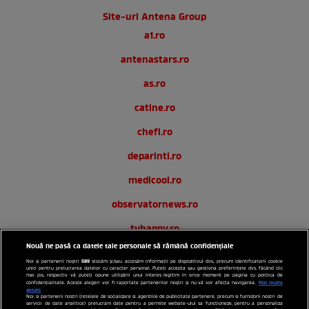
Site-uri Antena Group
a1.ro
antenastars.ro
as.ro
catine.ro
chefi.ro
deparinti.ro
medicool.ro
observatornews.ro
tvhappy.ro
Nouă ne pasă ca datele tale personale să rămână confidențiale
useit.ro
589
Noi și partenerii noștri
stocăm și/sau accesăm informații pe dispozitivul dvs., precum identificatorii cookie
unici pentru prelucrarea datelor cu caracter personal. Puteți accepta sau gestiona preferințele dvs. făcând clic
zutv.ro
mai jos, respectiv vă puteți opune utilizării unui interes legitim în orice moment pe pagina cu politica de
Mai multe
confidențialitate. Aceste alegeri vor fi raportate partenerilor noștri și nu vă vor afecta navigarea.
detalii
Noi si partenerii nostri (retelele de socializare si agentiile de publicitate partenere, precum si furnizorii nostri de
Trends AntenaPLAY
servicii de date analitice) prelucram date pentru a permite website-ului sa functioneze, pentru a personaliza