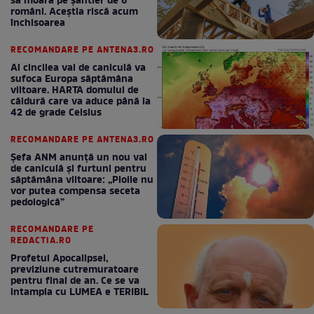
să moară pe şantier de 6
români. Aceștia riscă acum
închisoarea
RECOMANDARE PE ANTENA3.RO
Al cincilea val de caniculă va
sufoca Europa săptămâna
viitoare. HARTA domului de
căldură care va aduce până la
42 de grade Celsius
RECOMANDARE PE ANTENA3.RO
Șefa ANM anunță un nou val
de caniculă și furtuni pentru
săptămâna viitoare: „Ploile nu
vor putea compensa seceta
pedologică”
RECOMANDARE PE
REDACTIA.RO
Profetul Apocalipsei,
previziune cutremuratoare
pentru final de an. Ce se va
intampla cu LUMEA e TERIBIL