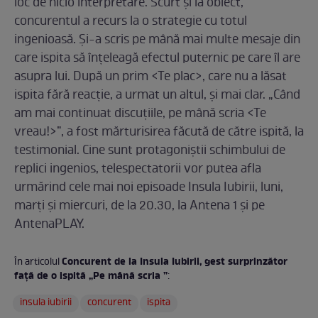
loc de nicio interpretare. Scurt şi la obiect,
concurentul a recurs la o strategie cu totul
ingenioasă. Şi-a scris pe mână mai multe mesaje din
care ispita să înţeleagă efectul puternic pe care îl are
asupra lui. După un prim <Te plac>, care nu a lăsat
ispita fără reacţie, a urmat un altul, şi mai clar. „Când
am mai continuat discuţiile, pe mână scria <Te
vreau!>”, a fost mărturisirea făcută de către ispită, la
testimonial. Cine sunt protagoniştii schimbului de
replici ingenios, telespectatorii vor putea afla
urmărind cele mai noi episoade Insula Iubirii, luni,
marţi şi miercuri, de la 20.30, la Antena 1 şi pe
AntenaPLAY.
Concurent de la Insula Iubirii, gest surprinzător
În articolul
faţă de o ispită „Pe mână scria
”
:
insula iubirii
concurent
ispita