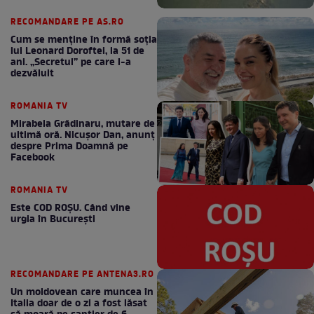
RECOMANDARE PE AS.RO
Cum se menţine în formă soţia
lui Leonard Doroftei, la 51 de
ani. „Secretul” pe care l-a
dezvăluit
ROMANIA TV
Mirabela Grădinaru, mutare de
ultimă oră. Nicuşor Dan, anunţ
despre Prima Doamnă pe
Facebook
ROMANIA TV
Este COD ROŞU. Când vine
urgia în Bucureşti
RECOMANDARE PE ANTENA3.RO
Un moldovean care muncea în
Italia doar de o zi a fost lăsat