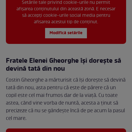
Setările tale privind cookie-urile nu permit
afișarea conținutului din această zonă. E necesar
să accepți cookie-urile social media pentru
afisarea acestui tip de conținut.
Modifică setările
Fratele Elenei Gheorghe își dorește să
devină tată din nou
Costin Gheorghe a mărturisit că își dorește să devină
tată din nou, asta pentru că este de părere că un
copil este cel mai frumos dar de la viață. Cu toate
astea, când vine vorba de nuntă, acesta a ținut să
precizeze că nu se gândește încă de pe acum la pasul
cel mare.