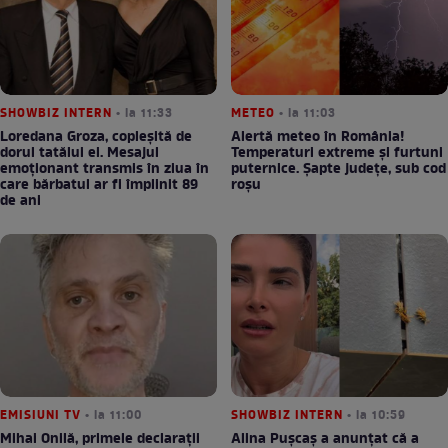
SHOWBIZ INTERN
• la 11:33
METEO
• la 11:03
Loredana Groza, copleșită de
Alertă meteo în România!
dorul tatălui ei. Mesajul
Temperaturi extreme și furtuni
emoționant transmis în ziua în
puternice. Șapte județe, sub cod
care bărbatul ar fi împlinit 89
roșu
de ani
EMISIUNI TV
• la 11:00
SHOWBIZ INTERN
• la 10:59
Mihai Onilă, primele declarații
Alina Pușcaș a anunțat că a