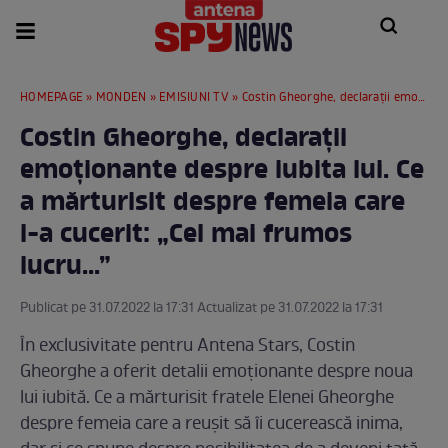
HOMEPAGE
»
MONDEN
»
EMISIUNI TV
» Costin Gheorghe, declarații emoționante despre iubita lui. Ce a mărturisit despre femeia care l-a cucerit: „Cel mai frumos lucru...”
Costin Gheorghe, declarații
emoționante despre iubita lui. Ce
a mărturisit despre femeia care
l-a cucerit: „Cel mai frumos
lucru...”
Publicat pe 31.07.2022 la 17:31 Actualizat pe 31.07.2022 la 17:31
În exclusivitate pentru Antena Stars, Costin
Gheorghe a oferit detalii emoționante despre noua
lui iubită. Ce a mărturisit fratele Elenei Gheorghe
despre femeia care a reușit să îi cucerească inima,