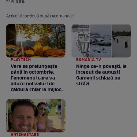
trei luni.
Articolul continuă după recomandări
PLAYTECH
ROMANIA TV
Vara se prelungeşte
Ninge ca-n povești, la
până în octombrie.
început de august!
Fenomenul care va
Oamenii schiază pe
aduce noi valuri de
străzi
căldură chiar la mijlocul
toamnei
ANTENASTARS