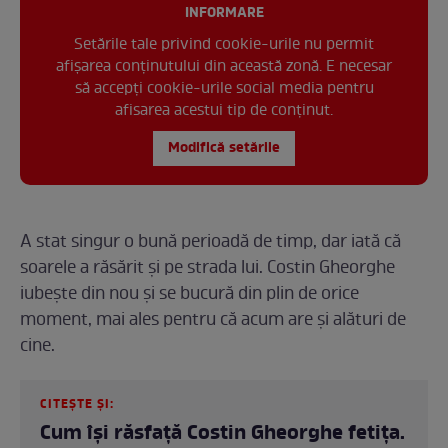
INFORMARE
Setările tale privind cookie-urile nu permit
afișarea conținutului din această zonă. E necesar
să accepți cookie-urile social media pentru
afisarea acestui tip de conținut.
Modifică setările
A stat singur o bună perioadă de timp, dar iată că
soarele a răsărit și pe strada lui. Costin Gheorghe
iubește din nou și se bucură din plin de orice
moment, mai ales pentru că acum are și alături de
cine.
CITEȘTE ȘI:
Cum își răsfață Costin Gheorghe fetița.