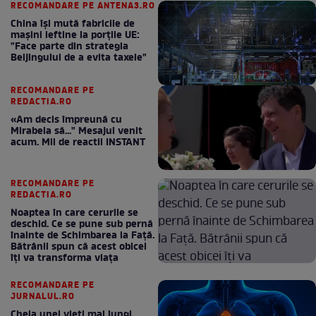
RECOMANDARE PE ANTENA3.RO
China își mută fabricile de
mașini ieftine la porțile UE:
"Face parte din strategia
Beijingului de a evita taxele"
RECOMANDARE PE
REDACTIA.RO
«Am decis împreună cu
Mirabela să..." Mesajul venit
acum. Mii de reactii INSTANT
RECOMANDARE PE
REDACTIA.RO
Noaptea în care cerurile se
deschid. Ce se pune sub pernă
înainte de Schimbarea la Față.
Bătrânii spun că acest obicei
îți va transforma viața
RECOMANDARE PE
JURNALUL.RO
Cheia unei vieți mai lungi,