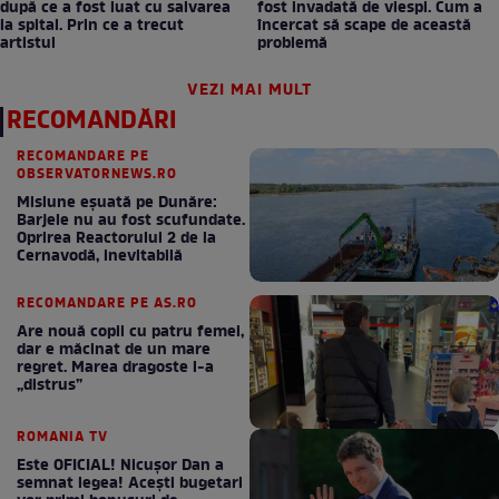
după ce a fost luat cu salvarea
fost invadată de viespi. Cum a
la spital. Prin ce a trecut
încercat să scape de această
artistul
problemă
VEZI MAI MULT
RECOMANDĂRI
RECOMANDARE PE
OBSERVATORNEWS.RO
Misiune eșuată pe Dunăre:
Barjele nu au fost scufundate.
Oprirea Reactorului 2 de la
Cernavodă, inevitabilă
RECOMANDARE PE AS.RO
Are nouă copii cu patru femei,
dar e măcinat de un mare
regret. Marea dragoste l-a
„distrus”
ROMANIA TV
Este OFICIAL! Nicușor Dan a
semnat legea! Acești bugetari