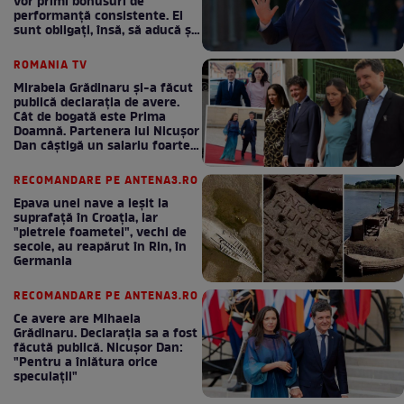
vor primi bonusuri de
performanță consistente. Ei
sunt obligați, însă, să aducă și
bani la bugetul de stat
ROMANIA TV
Mirabela Grădinaru și-a făcut
publică declarația de avere.
Cât de bogată este Prima
Doamnă. Partenera lui Nicușor
Dan câștigă un salariu foarte
bun în fiecare lună!
RECOMANDARE PE ANTENA3.RO
Epava unei nave a ieșit la
suprafață în Croația, iar
"pietrele foametei", vechi de
secole, au reapărut în Rin, în
Germania
RECOMANDARE PE ANTENA3.RO
Ce avere are Mihaela
Grădinaru. Declarația sa a fost
făcută publică. Nicușor Dan:
"Pentru a înlătura orice
speculații"