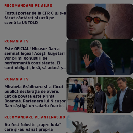
RECOMANDARE PE AS.RO
Fostul portar de la CFR Cluj s-a
făcut cântăreţ şi urcă pe
scenă la UNTOLD
ROMANIA TV
Este OFICIAL! Nicușor Dan a
semnat legea! Acești bugetari
vor primi bonusuri de
performanță consistente. Ei
sunt obligați, însă, să aducă și
bani la bugetul de stat
ROMANIA TV
Mirabela Grădinaru și-a făcut
publică declarația de avere.
Cât de bogată este Prima
Doamnă. Partenera lui Nicușor
Dan câștigă un salariu foarte
bun în fiecare lună!
RECOMANDARE PE ANTENA3.RO
Au fost folosite „capre Iuda”
care și-au vânat propria