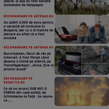
specie. Și așa au fost salvate
țestoasele de Galapagos
RECOMANDARE PE ANTENA3.RO
Au plătit 3.500 de euro pentru
o vacanță all-inclusive în
Bulgaria, dar cu o zi înainte de
plecare au aflat că a fost
anulată
RECOMANDARE PE ANTENA3.RO
Bucureștean, făcut de râs pe
internet: A fost filmat când
desena o inimă pe stâncă, pe
Transfăgărășan: „Anna, ține-ți
prostul acasă”
RECOMANDARE PE
REDACTIA.RO
Ce să nu arunci SUB NICI O
FORMA din casă astăzi, de
Schimbarea la Față . Se spune
ca ....