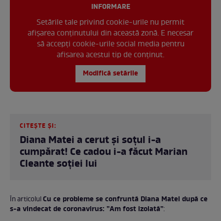
INFORMARE
Setările tale privind cookie-urile nu permit
afișarea conținutului din această zonă. E necesar
să accepți cookie-urile social media pentru
afisarea acestui tip de conținut.
Modifică setările
CITEȘTE ȘI:
Diana Matei a cerut și soțul i-a
cumpărat! Ce cadou i-a făcut Marian
Cleante soției lui
Cu ce probleme se confruntă Diana Matei după ce
În articolul
s-a vindecat de coronavirus: ”Am fost izolată”
: