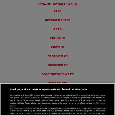
Site-uri Antena Group
a1.ro
antenastars.ro
as.ro
catine.ro
chefi.ro
deparinti.ro
medicool.ro
observatornews.ro
tvhappy.ro
Nouă ne pasă ca datele tale personale să rămână confidențiale
useit.ro
589
Noi și partenerii noștri
stocăm și/sau accesăm informații pe dispozitivul dvs., precum identificatorii cookie
unici pentru prelucrarea datelor cu caracter personal. Puteți accepta sau gestiona preferințele dvs. făcând clic
zutv.ro
mai jos, respectiv vă puteți opune utilizării unui interes legitim în orice moment pe pagina cu politica de
Mai multe
confidențialitate. Aceste alegeri vor fi raportate partenerilor noștri și nu vă vor afecta navigarea.
detalii
Noi si partenerii nostri (retelele de socializare si agentiile de publicitate partenere, precum si furnizorii nostri de
Trends AntenaPLAY
servicii de date analitice) prelucram date pentru a permite website-ului sa functioneze, pentru a personaliza
continutul si anunturile publicitare afisate in functie de interesele si/sau profilul dvs., pentru a va oferi