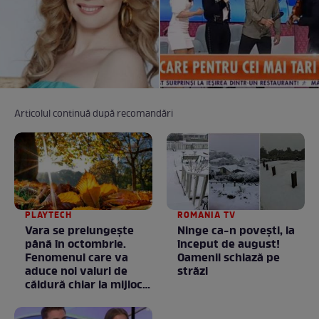
Articolul continuă după recomandări
PLAYTECH
ROMANIA TV
Vara se prelungeşte
Ninge ca-n povești, la
până în octombrie.
început de august!
Fenomenul care va
Oamenii schiază pe
aduce noi valuri de
străzi
căldură chiar la mijlocul
toamnei