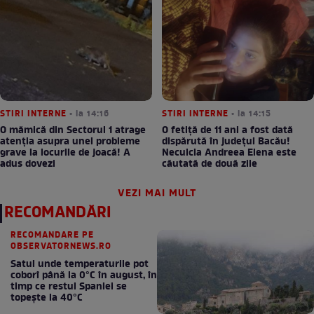
STIRI INTERNE
• la 14:16
STIRI INTERNE
• la 14:15
O mămică din Sectorul 1 atrage
O fetiță de 11 ani a fost dată
atenția asupra unei probleme
dispărută în județul Bacău!
grave la locurile de joacă! A
Neculcia Andreea Elena este
adus dovezi
căutată de două zile
VEZI MAI MULT
RECOMANDĂRI
RECOMANDARE PE
OBSERVATORNEWS.RO
Satul unde temperaturile pot
coborî până la 0°C în august, în
timp ce restul Spaniei se
topește la 40°C