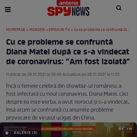
HOMEPAGE
»
MONDEN
»
EMISIUNI TV
» Cu ce probleme se confruntă Diana Matei după ce s-a vindecat de coronavirus: ”Am fost izolată”
Cu ce probleme se confruntă
Diana Matei după ce s-a vindecat
de coronavirus: ”Am fost izolată”
Publicat pe 28.01.2021 la 09:49 Actualizat pe 28.01.2021 la 11:33
Încă o femeie celebră din showbiz-ul românesc a
fost infectată cu noul coronavirus. Diana Matei, căci
despre ea este vorba, a avut norocul și s-a vindecat,
însă acum se confruntă cu anumite probleme
provocate de virusul ucigaș din China.
GALERIE (3)