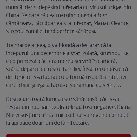
muncă, dar și depășind infecația cu virusul ucigaș din
China. Se pare că cea mai ghinionistă a fost
cântăreața, căci doar ea s-a infectat, Marian Cleante
și restul familiei fiind perfect sănătoși.
Tocmai de aceea, diva blondă a declarat că la
începutul lunii decembrie a stat izolată, simțindu-se
ca o prințesă, căci era mereu servită în cameră,
stând departe de restul familiei. Însă, recunoaște că
din fericire, s-a luptat cu o formă ușoară a infecției,
care, chiar și așa, a făcut-o să rămână cu sechele.
Deși acum toată lumea este sănătoasă, căci s-au
testat din nou, iar rezultatele au fost negative, Diana
Matei susține că încă mirosul nu i-a revenit complet,
la aproape doar luni de la infectare.