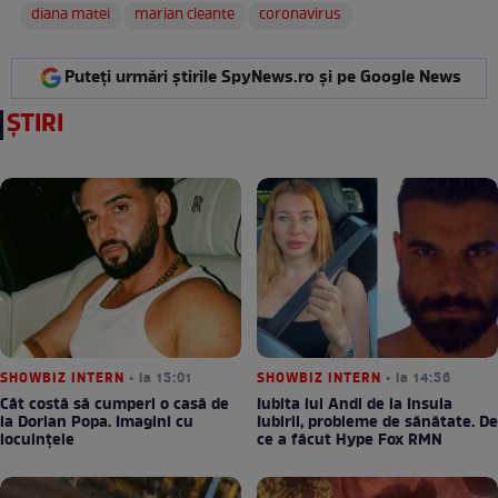
diana matei
marian cleante
coronavirus
Puteți urmări știrile SpyNews.ro și pe Google News
ȘTIRI
SHOWBIZ INTERN
• la 15:01
SHOWBIZ INTERN
• la 14:56
Cât costă să cumperi o casă de
Iubita lui Andi de la Insula
la Dorian Popa. Imagini cu
Iubirii, probleme de sănătate. De
locuințele
ce a făcut Hype Fox RMN