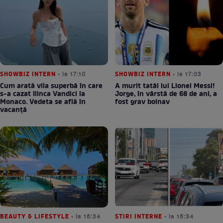
SHOWBIZ INTERN
• la 17:10
SHOWBIZ INTERN
• la 17:03
Cum arată vila superbă în care
A murit tatăl lui Lionel Messi!
s-a cazat Ilinca Vandici la
Jorge, în vârstă de 68 de ani, a
Monaco. Vedeta se află în
fost grav bolnav
vacanță
BEAUTY & LIFESTYLE
• la 16:34
STIRI INTERNE
• la 16:34