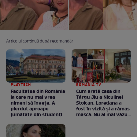
Articolul continuă după recomandări
PLAYTECH
ROMANIA TV
Facultatea din România
Cum arată casa din
la care nu mai vrea
Târgu Jiu a Niculinei
nimeni să înveţe. A
Stoican. Loredana a
pierdut aproape
fost în vizită și a rămas
jumătate din studenţi
mască. Nu ai mai văzut
la nimeni așa ceva:
Fără cuvinte / VIDEO