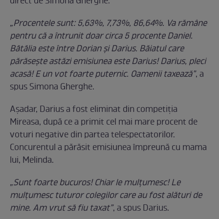
direct de Simona Gherghe.
„Procentele sunt: 5,63%, 7,73%, 86,64%. Va rămâne
pentru că a întrunit doar circa 5 procente Daniel.
Bătălia este între Dorian și Darius. Băiatul care
părăsește astăzi emisiunea este Darius! Darius, pleci
acasă! E un vot foarte puternic. Oamenii taxează”
, a
spus Simona Gherghe.
Așadar, Darius a fost eliminat din competiția
Mireasa, după ce a primit cel mai mare procent de
voturi negative din partea telespectatorilor.
Concurentul a părăsit emisiunea împreună cu mama
lui, Melinda.
„Sunt foarte bucuros! Chiar le mulțumesc! Le
mulțumesc tuturor colegilor care au fost alături de
mine. Am vrut să fiu taxat”
, a spus Darius.