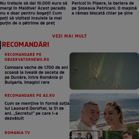
Nu trebuie să dai 10.000 euro să
Pericol în Pipera, la bariera de
mergi în Maldive! Acest paradis
pe Șoseaua Petricani. O mașină
nu e doar pentru bogați! Cum
a rămas blocată chiar pe șine
poți să vizitezi insulele la mai
puțin de o pătrime de preț
VEZI MAI MULT
RECOMANDĂRI
RECOMANDARE PE
OBSERVATORNEWS.RO
Comoara veche de 1.700 de ani
scoasă la iveală de seceta de
pe Dunăre, între România şi
Bulgaria. Imagini rare
RECOMANDARE PE AS.RO
Cum se menţine în formă soţia
lui Leonard Doroftei, la 51 de
ani. „Secretul” pe care l-a
dezvăluit
ROMANIA TV