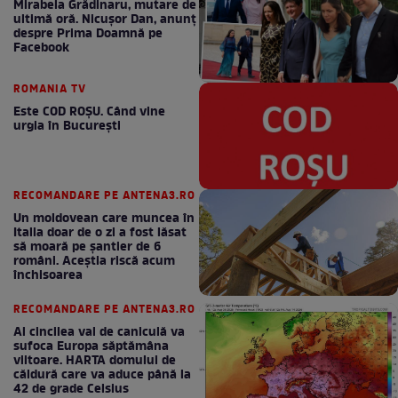
Mirabela Grădinaru, mutare de
ultimă oră. Nicuşor Dan, anunţ
despre Prima Doamnă pe
Facebook
ROMANIA TV
Este COD ROŞU. Când vine
urgia în Bucureşti
RECOMANDARE PE ANTENA3.RO
Un moldovean care muncea în
Italia doar de o zi a fost lăsat
să moară pe şantier de 6
români. Aceștia riscă acum
închisoarea
RECOMANDARE PE ANTENA3.RO
Al cincilea val de caniculă va
sufoca Europa săptămâna
viitoare. HARTA domului de
căldură care va aduce până la
42 de grade Celsius