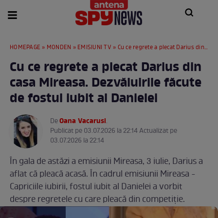
HOMEPAGE
»
MONDEN
»
EMISIUNI TV
» Cu ce regrete a plecat Darius din casa Mireasa. Dezvăluirile făcute de fostul iubit al Danielei
Cu ce regrete a plecat Darius din
casa Mireasa. Dezvăluirile făcute
de fostul iubit al Danielei
Oana Vacarusi
De
.
Publicat pe 03.07.2026 la 22:14 Actualizat pe
03.07.2026 la 22:14
În gala de astăzi a emisiunii Mireasa, 3 iulie, Darius a
aflat că pleacă acasă. În cadrul emisiunii Mireasa -
Capriciile iubirii, fostul iubit al Danielei a vorbit
despre regretele cu care pleacă din competiție.