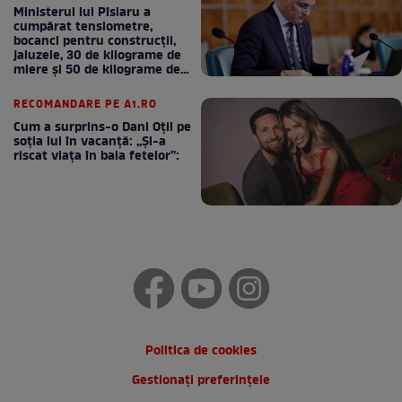
Ministerul lui Pîslaru a
cumpărat tensiometre,
bocanci pentru construcții,
jaluzele, 30 de kilograme de
miere și 50 de kilograme de
cafea
RECOMANDARE PE A1.RO
Cum a surprins-o Dani Oțil pe
soția lui în vacanță: „Și-a
riscat viața în baia fetelor”:
Politica de cookies
Gestionați preferințele