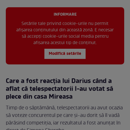
INFORMARE
Setările tale privind cookie-urile nu permit
afișarea conținutului din această zonă. E necesar
să accepți cookie-urile social media pentru
afisarea acestui tip de conținut.
Modifică setările
Care a fost reacția lui Darius când a
aflat că telespectatorii l-au votat să
plece din casa Mireasa
Timp de o săptămână, telespectatorii au avut ocazia
să voteze concurentul pe care și-au dorit să îl vadă
părăsind competiția, iar rezultatul a fost anunțat în