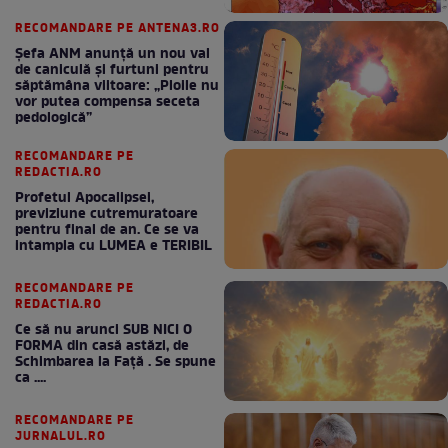
RECOMANDARE PE ANTENA3.RO
Șefa ANM anunță un nou val
de caniculă și furtuni pentru
săptămâna viitoare: „Ploile nu
vor putea compensa seceta
pedologică”
RECOMANDARE PE
REDACTIA.RO
Profetul Apocalipsei,
previziune cutremuratoare
pentru final de an. Ce se va
intampla cu LUMEA e TERIBIL
RECOMANDARE PE
REDACTIA.RO
Ce să nu arunci SUB NICI O
FORMA din casă astăzi, de
Schimbarea la Față . Se spune
ca ....
RECOMANDARE PE
JURNALUL.RO