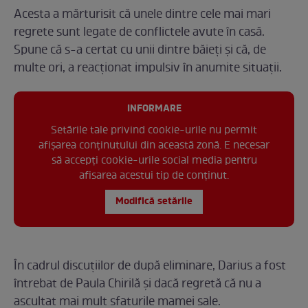
Acesta a mărturisit că unele dintre cele mai mari
regrete sunt legate de conflictele avute în casă.
Spune că s-a certat cu unii dintre băieți și că, de
multe ori, a reacționat impulsiv în anumite situații.
INFORMARE
Setările tale privind cookie-urile nu permit
afișarea conținutului din această zonă. E necesar
să accepți cookie-urile social media pentru
afisarea acestui tip de conținut.
Modifică setările
În cadrul discuțiilor de după eliminare, Darius a fost
întrebat de Paula Chirilă și dacă regretă că nu a
ascultat mai mult sfaturile mamei sale.