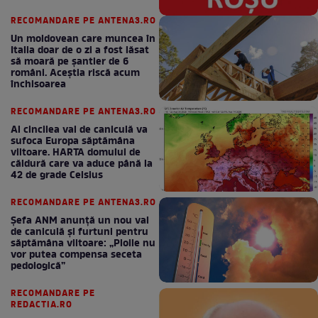
RECOMANDARE PE ANTENA3.RO
Un moldovean care muncea în
Italia doar de o zi a fost lăsat
să moară pe şantier de 6
români. Aceștia riscă acum
închisoarea
RECOMANDARE PE ANTENA3.RO
Al cincilea val de caniculă va
sufoca Europa săptămâna
viitoare. HARTA domului de
căldură care va aduce până la
42 de grade Celsius
RECOMANDARE PE ANTENA3.RO
Șefa ANM anunță un nou val
de caniculă și furtuni pentru
săptămâna viitoare: „Ploile nu
vor putea compensa seceta
pedologică”
RECOMANDARE PE
REDACTIA.RO