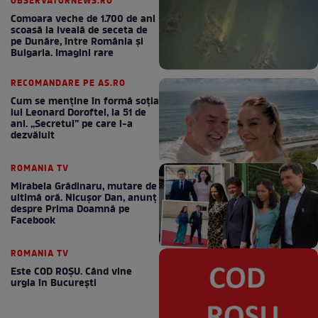
OBSERVATORNEWS.RO
Comoara veche de 1.700 de ani
scoasă la iveală de seceta de
pe Dunăre, între România şi
Bulgaria. Imagini rare
RECOMANDARE PE AS.RO
Cum se menţine în formă soţia
lui Leonard Doroftei, la 51 de
ani. „Secretul” pe care l-a
dezvăluit
ROMANIA TV
Mirabela Grădinaru, mutare de
ultimă oră. Nicuşor Dan, anunţ
despre Prima Doamnă pe
Facebook
ROMANIA TV
Este COD ROŞU. Când vine
urgia în Bucureşti