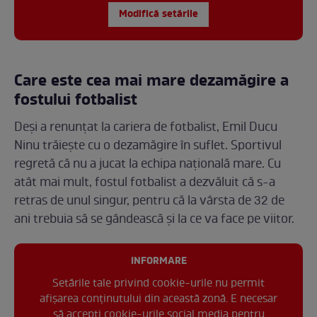
Modifică setările
Care este cea mai mare dezamăgire a
fostului fotbalist
Deși a renunțat la cariera de fotbalist, Emil Ducu
Ninu trăiește cu o dezamăgire în suflet. Sportivul
regretă că nu a jucat la echipa națională mare. Cu
atât mai mult, fostul fotbalist a dezvăluit că s-a
retras de unul singur, pentru că la vârsta de 32 de
ani trebuia să se gândească și la ce va face pe viitor.
INFORMARE
Setările tale privind cookie-urile nu permit
afișarea conținutului din această zonă. E necesar
să accepți cookie-urile social media pentru