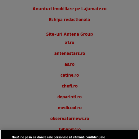
Anunturi imobiliare pe Lajumate.ro
Echipa redactionala
Site-uri Antena Group
a1.ro
antenastars.ro
as.ro
catine.ro
chefi.ro
deparinti.ro
medicool.ro
observatornews.ro
tvhappy.ro
Nouă ne pasă ca datele tale personale să rămână confidențiale