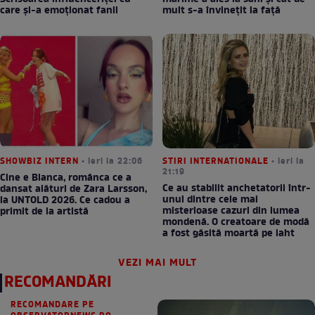
care și-a emoționat fanii
mult s-a învinețit la față
SHOWBIZ INTERN
• ieri la 22:06
STIRI INTERNATIONALE
• ieri la
21:19
Cine e Bianca, românca ce a
Ce au stabilit anchetatorii într-
dansat alături de Zara Larsson,
unul dintre cele mai
la UNTOLD 2026. Ce cadou a
misterioase cazuri din lumea
primit de la artistă
mondenă. O creatoare de modă
a fost găsită moartă pe iaht
VEZI MAI MULT
RECOMANDĂRI
RECOMANDARE PE