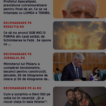
Profetul Apocalipsei,
previziune cutremuratoare
pentru final de an. Ce se va
intampla cu LUMEA e TERIBIL
RECOMANDARE PE
REDACTIA.RO
Ce să nu arunci SUB NICI O
FORMA din casă astăzi, de
Schimbarea la Față . Se spune
ca ....
RECOMANDARE PE
JURNALUL.RO
Ministerul lui Pîslaru a
cumpărat tensiometre,
bocanci pentru construcții,
jaluzele, 30 de kilograme de
miere și 50 de kilograme de
cafea
RECOMANDARE PE A1.RO
Cum a surprins-o Dani Oțil pe
soția lui în vacanță: „Și-a
riscat viața în baia fetelor”: