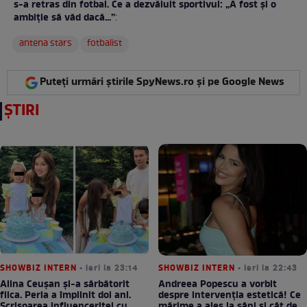
s-a retras din fotbal. Ce a dezvăluit sportivul: „A fost și o
ambiție să văd dacă...”
:
antena stars
fotbalist
Puteți urmări știrile SpyNews.ro și pe Google News
ȘTIRI
SHOWBIZ INTERN
• ieri la 23:14
SHOWBIZ INTERN
• ieri la 22:43
Alina Ceușan și-a sărbătorit
Andreea Popescu a vorbit
fiica. Perla a împlinit doi ani.
despre intervenția estetică! Ce
Scrisoarea influenceriței cu
mărime a ales la sâni și cât de