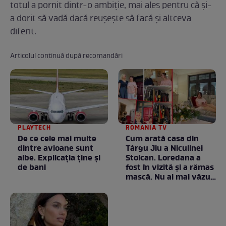
totul a pornit dintr-o ambiție, mai ales pentru că și-
a dorit să vadă dacă reușește să facă și altceva
diferit.
Articolul continuă după recomandări
PLAYTECH
ROMANIA TV
De ce cele mai multe
Cum arată casa din
dintre avioane sunt
Târgu Jiu a Niculinei
albe. Explicația ține și
Stoican. Loredana a
de bani
fost în vizită și a rămas
mască. Nu ai mai văzut
la nimeni așa ceva:
Fără cuvinte / VIDEO