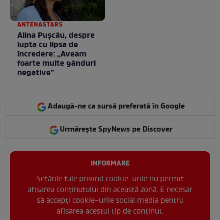
ANTENASTARS
Alina Pușcău, despre
lupta cu lipsa de
încredere: „Aveam
foarte multe gânduri
negative”
Adaugă-ne ca sursă preferată în Google
Urmărește SpyNews pe Discover
INFORMARE
Setările tale privind cookie-urile nu permit
afișarea conținutului din această zonă. E necesar
să accepți cookie-urile social media pentru
afisarea acestui tip de conținut.