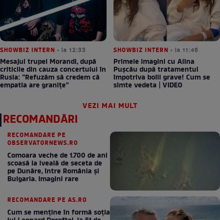
SHOWBIZ INTERN
• la 12:33
SHOWBIZ INTERN
• la 11:46
Mesajul trupei Morandi, după
Primele imagini cu Alina
criticile din cauza concertului în
Pușcău după tratamentul
Rusia: ”Refuzăm să credem că
împotriva bolii grave! Cum se
empatia are granițe”
simte vedeta | VIDEO
VEZI MAI MULT
RECOMANDĂRI
RECOMANDARE PE
OBSERVATORNEWS.RO
Comoara veche de 1.700 de ani
scoasă la iveală de seceta de
pe Dunăre, între România şi
Bulgaria. Imagini rare
RECOMANDARE PE AS.RO
Cum se menţine în formă soţia