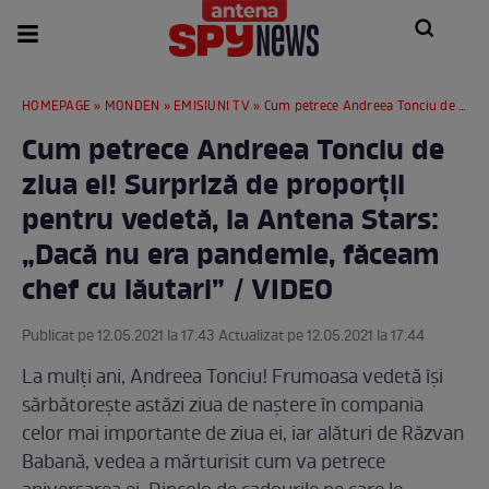
HOMEPAGE
»
MONDEN
»
EMISIUNI TV
» Cum petrece Andreea Tonciu de ziua ei! Surpriză de proporții pentru vedetă, la Antena Stars: „Dacă nu era pandemie, făceam chef cu lăutari” / VIDEO
Cum petrece Andreea Tonciu de
ziua ei! Surpriză de proporții
pentru vedetă, la Antena Stars:
„Dacă nu era pandemie, făceam
chef cu lăutari” / VIDEO
Publicat pe 12.05.2021 la 17:43 Actualizat pe 12.05.2021 la 17:44
La mulți ani, Andreea Tonciu! Frumoasa vedetă își
sărbătorește astăzi ziua de naștere în compania
celor mai importante de ziua ei, iar alături de Răzvan
Babană, vedea a mărturisit cum va petrece