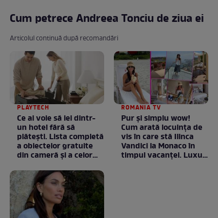
Cum petrece Andreea Tonciu de ziua ei
Articolul continuă după recomandări
PLAYTECH
ROMANIA TV
Ce ai voie să iei dintr-
Pur și simplu wow!
un hotel fără să
Cum arată locuința de
plătești. Lista completă
vis în care stă Ilinca
a obiectelor gratuite
Vandici la Monaco în
din cameră și a celor
timpul vacanței. Luxul
care rămân
e în starea lui pură.
proprietatea unității
Totul arată ca în filme!
/ GALERIE FOTO