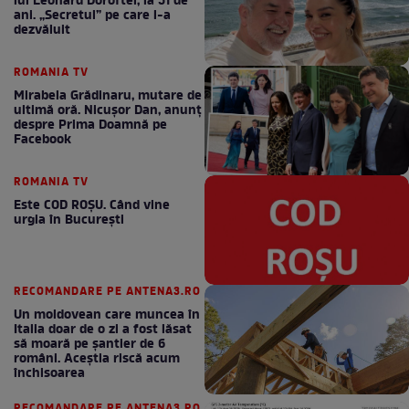
lui Leonard Doroftei, la 51 de
ani. „Secretul” pe care l-a
dezvăluit
ROMANIA TV
Mirabela Grădinaru, mutare de
ultimă oră. Nicuşor Dan, anunţ
despre Prima Doamnă pe
Facebook
ROMANIA TV
Este COD ROŞU. Când vine
urgia în Bucureşti
RECOMANDARE PE ANTENA3.RO
Un moldovean care muncea în
Italia doar de o zi a fost lăsat
să moară pe şantier de 6
români. Aceștia riscă acum
închisoarea
RECOMANDARE PE ANTENA3.RO