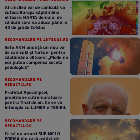
Al cincilea val de caniculă va
sufoca Europa săptămâna
viitoare. HARTA domului de
căldură care va aduce până la
42 de grade Celsius
RECOMANDARE PE ANTENA3.RO
Șefa ANM anunță un nou val
de caniculă și furtuni pentru
săptămâna viitoare: „Ploile nu
vor putea compensa seceta
pedologică”
RECOMANDARE PE
REDACTIA.RO
Profetul Apocalipsei,
previziune cutremuratoare
pentru final de an. Ce se va
intampla cu LUMEA e TERIBIL
RECOMANDARE PE
REDACTIA.RO
Ce să nu arunci SUB NICI O
FORMA din casă astăzi, de