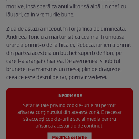
motive, însă speră ca anul viitor să aibă un chef cu
lăutari, ca în vremurile bune.
Ziua de astăzi a început în forță încă de dimineață.
Andreea Tonciu a mărturisit că cea mai frumoasă
urare a primit-o de la fiica ei, Rebeca, iar ieri a primit
din partea acesteia un buchet superb de flori, pe
care l-a aranjat chiar ea. De asemenea, și iubitul
brunetei i-a transmis un mesaj plin de dragoste,
ceea ce este destul de rar, potrivit vedetei.
INFORMARE
Setările tale privind cookie-urile nu permit
afișarea conținutului din această zonă. E necesar
să accepți cookie-urile social media pentru
afisarea acestui tip de conținut.
Modifică setările