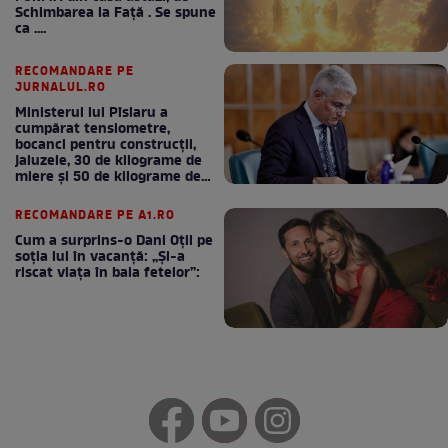
Schimbarea la Față . Se spune
ca ....
RECOMANDARE PE
JURNALUL.RO
Ministerul lui Pîslaru a
cumpărat tensiometre,
bocanci pentru construcții,
jaluzele, 30 de kilograme de
miere și 50 de kilograme de
cafea
RECOMANDARE PE A1.RO
Cum a surprins-o Dani Oțil pe
soția lui în vacanță: „Și-a
riscat viața în baia fetelor”: