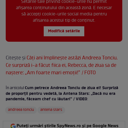
Setările tale privind cookie-urile nu permit
afișarea conținutului din această zonă. E necesar
să accepți cookie-urile social media pentru
afisarea acestui tip de conținut.
Modifică setările
Citește și
Câți ani împlinește astăzi Andreea Tonciu.
Ce surpriză i-a făcut fiica ei, Rebecca, de ziua sa de
naștere: „Am foarte mari emoții!” / FOTO
Cum petrece Andreea Tonciu de ziua ei! Surpriză
În articolul
de proporții pentru vedetă, la Antena Stars: „Dacă nu era
pandemie, făceam chef cu lăutari” / VIDEO
:
andreea tonciu
antena stars
Puteți urmări știrile SpyNews.ro și pe Google News