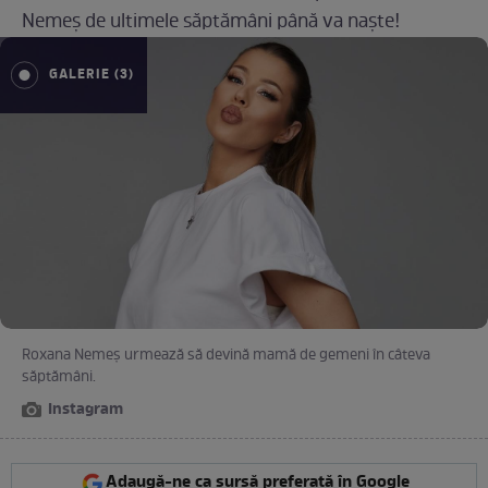
Nemeș de ultimele săptămâni până va naște!
GALERIE (3)
Roxana Nemeș urmează să devină mamă de gemeni în câteva
săptămâni.
Instagram
Adaugă-ne ca sursă preferată în Google