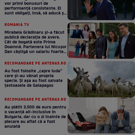
vor primi bonusuri de
performanță consistente. Ei
sunt obligați, însă, să aducă și
bani la bugetul de stat
ROMANIA TV
Mirabela Grădinaru și-a făcut
publică declarația de avere.
Cât de bogată este Prima
Doamnă. Partenera lui Nicușor
Dan câștigă un salariu foarte
bun în fiecare lună!
RECOMANDARE PE ANTENA3.RO
Au fost folosite „capre Iuda”
care și-au vânat propria
specie. Și așa au fost salvate
țestoasele de Galapagos
RECOMANDARE PE ANTENA3.RO
Au plătit 3.500 de euro pentru
o vacanță all-inclusive în
Bulgaria, dar cu o zi înainte de
plecare au aflat că a fost
anulată