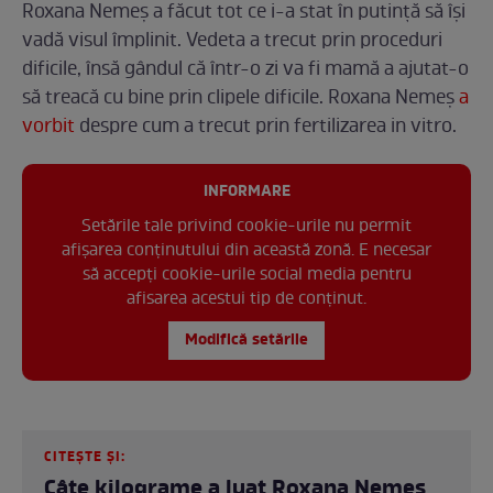
Roxana Nemeș a făcut tot ce i-a stat în putință să își
vadă visul împlinit. Vedeta a trecut prin proceduri
dificile, însă gândul că într-o zi va fi mamă a ajutat-o
să treacă cu bine prin clipele dificile. Roxana Nemeș
a
vorbit
despre cum a trecut prin fertilizarea in vitro.
INFORMARE
Setările tale privind cookie-urile nu permit
afișarea conținutului din această zonă. E necesar
să accepți cookie-urile social media pentru
afisarea acestui tip de conținut.
Modifică setările
CITEȘTE ȘI:
Câte kilograme a luat Roxana Nemeș