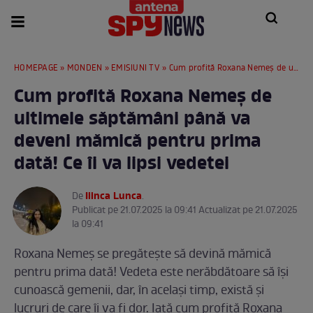
HOMEPAGE
»
MONDEN
»
EMISIUNI TV
» Cum profită Roxana Nemeș de ultimele săptămâni până va deveni mămică pentru prima dată! Ce îi va lipsi vedetei
Cum profită Roxana Nemeș de
ultimele săptămâni până va
deveni mămică pentru prima
dată! Ce îi va lipsi vedetei
Ilinca Lunca
De
.
Publicat pe 21.07.2025 la 09:41 Actualizat pe 21.07.2025
la 09:41
Roxana Nemeș se pregătește să devină mămică
pentru prima dată! Vedeta este nerăbdătoare să își
cunoască gemenii, dar, în același timp, există și
lucruri de care îi va fi dor. Iată cum profită Roxana