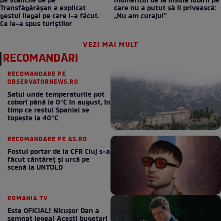
pe stâncile de pe
momentul de la Insula Iubirii pe
Transfăgărășan a explicat
care nu a putut să îl privească:
gestul ilegal pe care l-a făcut.
„Nu am curajul”
Ce le-a spus turiștilor
VEZI MAI MULT
RECOMANDĂRI
RECOMANDARE PE
OBSERVATORNEWS.RO
Satul unde temperaturile pot
coborî până la 0°C în august, în
timp ce restul Spaniei se
topește la 40°C
RECOMANDARE PE AS.RO
Fostul portar de la CFR Cluj s-a
făcut cântăreţ şi urcă pe
scenă la UNTOLD
ROMANIA TV
Este OFICIAL! Nicușor Dan a
semnat legea! Acești bugetari