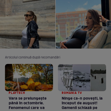
Articolul continuă după recomandări
PLAYTECH
ROMANIA TV
Vara se prelungeşte
Ninge ca-n povești, la
până în octombrie.
început de august!
Fenomenul care va
Oamenii schiază pe