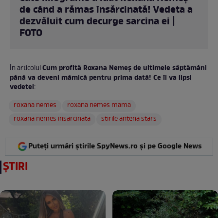
de când a rămas însărcinată! Vedeta a
dezvăluit cum decurge sarcina ei |
FOTO
Cum profită Roxana Nemeș de ultimele săptămâni
În articolul
până va deveni mămică pentru prima dată! Ce îi va lipsi
vedetei
:
roxana nemes
roxana nemes mama
roxana nemes insarcinata
stirile antena stars
Puteți urmări știrile SpyNews.ro și pe Google News
ȘTIRI