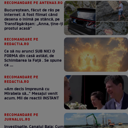
RECOMANDARE PE ANTENA3.RO
Bucureștean, făcut de râs pe
internet: A fost filmat când
desena o inimă pe stâncă, pe
Transfăgărășan: „Anna, ține-ți
prostul acasă”
RECOMANDARE PE
REDACTIA.RO
Ce să nu arunci SUB NICI O
FORMA din casă astăzi, de
Schimbarea la Față . Se spune
ca ....
RECOMANDARE PE
REDACTIA.RO
«Am decis împreună cu
Mirabela să..." Mesajul venit
acum. Mii de reactii INSTANT
RECOMANDARE PE
JURNALUL.RO
Investigație, Canalul Bala: Cum