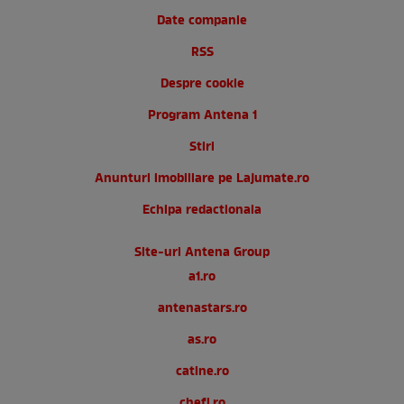
Date companie
RSS
Despre cookie
Program Antena 1
Stiri
Anunturi imobiliare pe Lajumate.ro
Echipa redactionala
Site-uri Antena Group
a1.ro
antenastars.ro
as.ro
catine.ro
chefi.ro