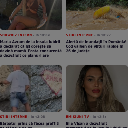
SHOWBIZ INTERN
• la 13:39
STIRI INTERNE
• la 13:27
Maria Avram de la Insula Iubirii
Alertă de inundații în România!
a declarat că își dorește să
Cod galben de viituri rapide în
devină mamă. Fosta concurentă
26 de județe
a dezvăluit ce planuri are
STIRI INTERNE
• la 13:08
EMISIUNI TV
• la 12:31
Bărbatul prins că făcea graffiti
Ella Vișan a dezvăluit