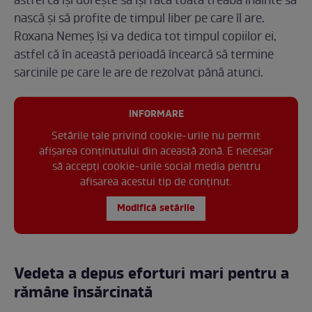
astfel că își dorește să își facă toată treaba înainte să
nască și să profite de timpul liber pe care îl are.
Roxana Nemeș își va dedica tot timpul copiilor ei,
astfel că în această perioadă încearcă să termine
sarcinile pe care le are de rezolvat până atunci.
INFORMARE
Setările tale privind cookie-urile nu permit
afișarea conținutului din această zonă. E necesar
să accepți cookie-urile social media pentru
afisarea acestui tip de conținut.
Modifică setările
Vedeta a depus eforturi mari pentru a
rămâne însărcinată