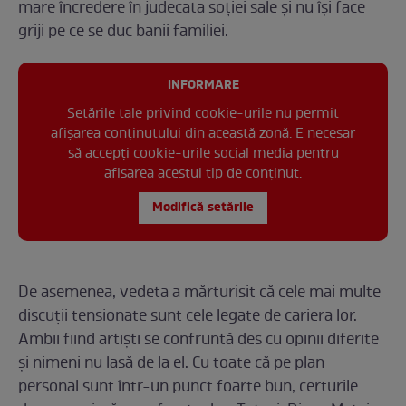
mare încredere în judecata soției sale și nu își face
griji pe ce se duc banii familiei.
INFORMARE
Setările tale privind cookie-urile nu permit
afișarea conținutului din această zonă. E necesar
să accepți cookie-urile social media pentru
afisarea acestui tip de conținut.
Modifică setările
De asemenea, vedeta a mărturisit că cele mai multe
discuții tensionate sunt cele legate de cariera lor.
Ambii fiind artiști se confruntă des cu opinii diferite
și nimeni nu lasă de la el. Cu toate că pe plan
personal sunt într-un punct foarte bun, certurile