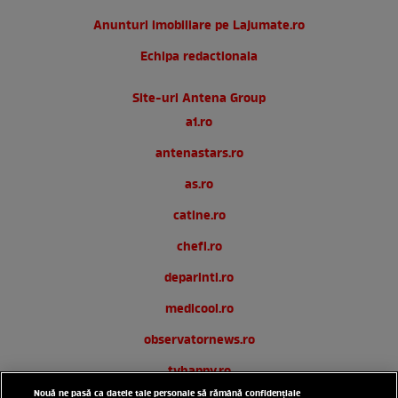
Anunturi imobiliare pe Lajumate.ro
Echipa redactionala
Site-uri Antena Group
a1.ro
antenastars.ro
as.ro
catine.ro
chefi.ro
deparinti.ro
medicool.ro
observatornews.ro
tvhappy.ro
Nouă ne pasă ca datele tale personale să rămână confidențiale