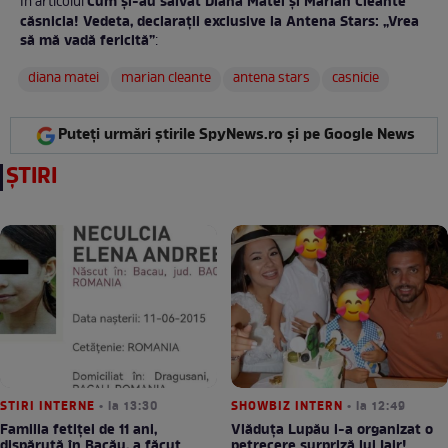
Cum și-au salvat Diana Matei și Marian Cleante
În articolul
căsnicia! Vedeta, declarații exclusive la Antena Stars: „Vrea
să mă vadă fericită”
:
diana matei
marian cleante
antena stars
casnicie
Puteți urmări știrile SpyNews.ro și pe Google News
ȘTIRI
STIRI INTERNE
• la 13:30
SHOWBIZ INTERN
• la 12:49
Familia fetiței de 11 ani,
Vlăduța Lupău i-a organizat o
dispărută în Bacău, a făcut
petrecere surpriză lui Iair!