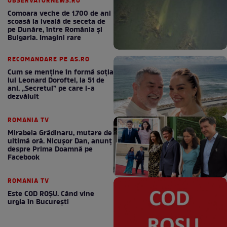
OBSERVATORNEWS.RO
Comoara veche de 1.700 de ani
scoasă la iveală de seceta de
pe Dunăre, între România şi
Bulgaria. Imagini rare
RECOMANDARE PE AS.RO
Cum se menţine în formă soţia
lui Leonard Doroftei, la 51 de
ani. „Secretul” pe care l-a
dezvăluit
ROMANIA TV
Mirabela Grădinaru, mutare de
ultimă oră. Nicuşor Dan, anunţ
despre Prima Doamnă pe
Facebook
ROMANIA TV
Este COD ROŞU. Când vine
urgia în Bucureşti