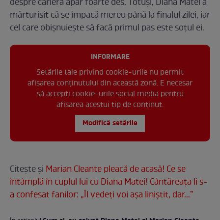
despre carieră apar foarte des. Totuși, Diana Matei a
mărturisit că se împacă mereu până la finalul zilei, iar
cel care obișnuiește să facă primul pas este soțul ei.
INFORMARE
Setările tale privind cookie-urile nu permit
afișarea conținutului din această zonă. E necesar
să accepți cookie-urile social media pentru
afisarea acestui tip de conținut.
Modifică setările
Citește și
Marian Cleante pleacă de acasă! Ce se
întâmplă în cuplul lui cu Diana Matei! Cântăreața li s-
a confesat fanilor: „Îl vedeți voi așa liniștit, dar...”