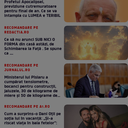
Profetul Apocalipsei,
previziune cutremuratoare
pentru final de an. Ce se va
intampla cu LUMEA e TERIBIL
RECOMANDARE PE
REDACTIA.RO
Ce să nu arunci SUB NICI O
FORMA din casă astăzi, de
Schimbarea la Față . Se spune
ca ....
RECOMANDARE PE
JURNALUL.RO
Ministerul lui Pîslaru a
cumpărat tensiometre,
bocanci pentru construcții,
jaluzele, 30 de kilograme de
miere și 50 de kilograme de
cafea
RECOMANDARE PE A1.RO
Cum a surprins-o Dani Oțil pe
soția lui în vacanță: „Și-a
riscat viața în baia fetelor”: