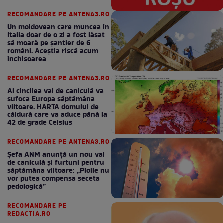
RECOMANDARE PE ANTENA3.RO
Un moldovean care muncea în
Italia doar de o zi a fost lăsat
să moară pe şantier de 6
români. Aceștia riscă acum
închisoarea
RECOMANDARE PE ANTENA3.RO
Al cincilea val de caniculă va
sufoca Europa săptămâna
viitoare. HARTA domului de
căldură care va aduce până la
42 de grade Celsius
RECOMANDARE PE ANTENA3.RO
Șefa ANM anunță un nou val
de caniculă și furtuni pentru
săptămâna viitoare: „Ploile nu
vor putea compensa seceta
pedologică”
RECOMANDARE PE
REDACTIA.RO