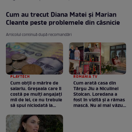
Cum au trecut Diana Matei și Marian
Cleante peste problemele din căsnicie
Articolul continuă după recomandări
PLAYTECH
ROMANIA TV
Cum obții o mărire de
Cum arată casa din
salariu. Greșeala care îi
Târgu Jiu a Niculinei
costă pe mulți angajați
Stoican. Loredana a
mii de lei, ce nu trebuie
fost în vizită și a rămas
să spui niciodată la
mască. Nu ai mai văzut
negociere
la nimeni așa ceva:
Fără cuvinte / VIDEO