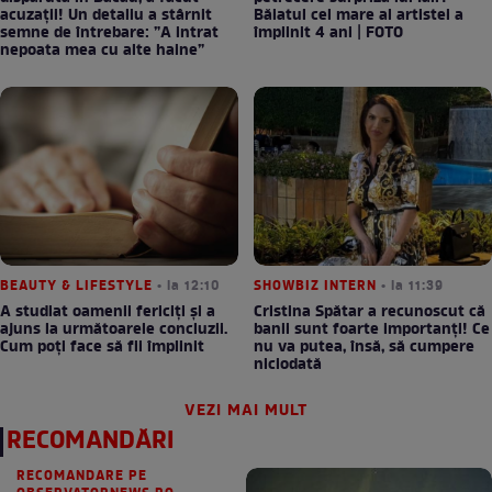
acuzații! Un detaliu a stârnit
Băiatul cel mare al artistei a
semne de întrebare: ”A intrat
împlinit 4 ani | FOTO
nepoata mea cu alte haine”
BEAUTY & LIFESTYLE
• la 12:10
SHOWBIZ INTERN
• la 11:39
A studiat oamenii fericiți și a
Cristina Spătar a recunoscut că
ajuns la următoarele concluzii.
banii sunt foarte importanți! Ce
Cum poți face să fii împlinit
nu va putea, însă, să cumpere
niciodată
VEZI MAI MULT
RECOMANDĂRI
RECOMANDARE PE