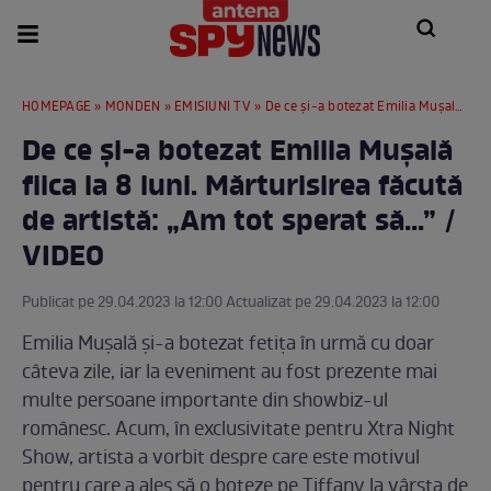
HOMEPAGE
»
MONDEN
»
EMISIUNI TV
» De ce și-a botezat Emilia Mușală fiica la 8 luni. Mărturisirea făcută de artistă: „Am tot sperat să...” / VIDEO
De ce și-a botezat Emilia Mușală
fiica la 8 luni. Mărturisirea făcută
de artistă: „Am tot sperat să...” /
VIDEO
Publicat pe 29.04.2023 la 12:00 Actualizat pe 29.04.2023 la 12:00
Emilia Mușală și-a botezat fetița în urmă cu doar
câteva zile, iar la eveniment au fost prezente mai
multe persoane importante din showbiz-ul
românesc. Acum, în exclusivitate pentru Xtra Night
Show, artista a vorbit despre care este motivul
pentru care a ales să o boteze pe Tiffany la vârsta de