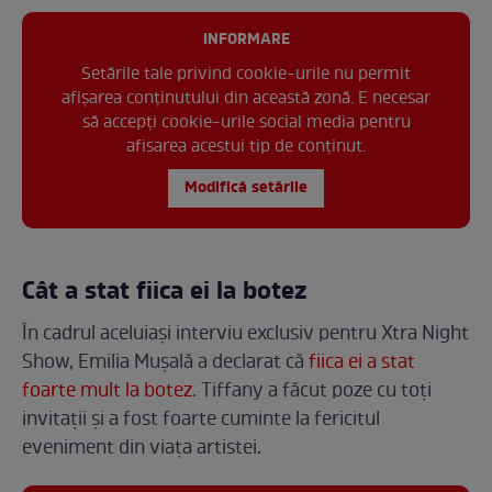
INFORMARE
Setările tale privind cookie-urile nu permit
afișarea conținutului din această zonă. E necesar
să accepți cookie-urile social media pentru
afisarea acestui tip de conținut.
Modifică setările
Cât a stat fiica ei la botez
În cadrul aceluiași interviu exclusiv pentru Xtra Night
Show, Emilia Mușală a declarat că
fiica ei a stat
foarte mult la botez
. Tiffany a făcut poze cu toți
invitații și a fost foarte cuminte la fericitul
eveniment din viața artistei.