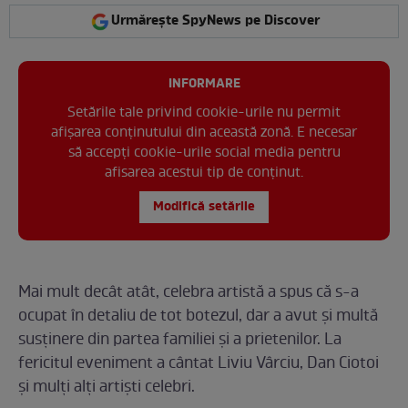
Urmărește SpyNews pe Discover
INFORMARE
Setările tale privind cookie-urile nu permit
afișarea conținutului din această zonă. E necesar
să accepți cookie-urile social media pentru
afisarea acestui tip de conținut.
Modifică setările
Mai mult decât atât, celebra artistă a spus că s-a
ocupat în detaliu de tot botezul, dar a avut și multă
susținere din partea familiei și a prietenilor. La
fericitul eveniment a cântat Liviu Vârciu, Dan Ciotoi
și mulți alți artiști celebri.