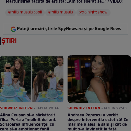
Mărturisirea făcută de artistă: „Am tot sperat să...” / VIDEO
:
emilia musala copil
emilia musala
xtra night show
Puteți urmări știrile SpyNews.ro și pe Google News
ȘTIRI
SHOWBIZ INTERN
• ieri la 23:14
SHOWBIZ INTERN
• ieri la 22:43
Alina Ceușan și-a sărbătorit
Andreea Popescu a vorbit
fiica. Perla a împlinit doi ani.
despre intervenția estetică! Ce
Scrisoarea influenceriței cu
mărime a ales la sâni și cât de
care și-a emoționat fanii
mult s-a învinețit la față