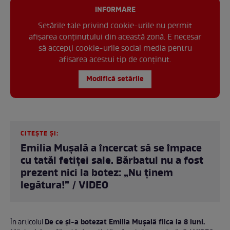
INFORMARE
Setările tale privind cookie-urile nu permit
afișarea conținutului din această zonă. E necesar
să accepți cookie-urile social media pentru
afisarea acestui tip de conținut.
Modifică setările
CITEȘTE ȘI:
Emilia Mușală a încercat să se împace
cu tatăl fetiței sale. Bărbatul nu a fost
prezent nici la botez: „Nu ținem
legătura!” / VIDEO
De ce și-a botezat Emilia Mușală fiica la 8 luni.
În articolul