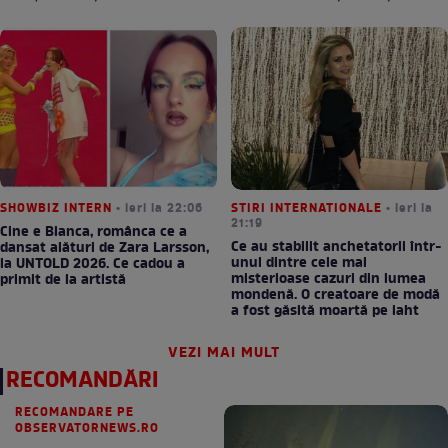
SHOWBIZ INTERN
• ieri la 22:06
STIRI INTERNATIONALE
• ieri la
21:19
Cine e Bianca, românca ce a
Ce au stabilit anchetatorii într-
dansat alături de Zara Larsson,
unul dintre cele mai
la UNTOLD 2026. Ce cadou a
misterioase cazuri din lumea
primit de la artistă
mondenă. O creatoare de modă
a fost găsită moartă pe iaht
VEZI MAI MULT
RECOMANDĂRI
RECOMANDARE PE
OBSERVATORNEWS.RO