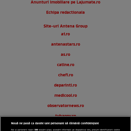
Anunturi imobiliare pe Lajumate.ro
Echipa redactionala
Site-uri Antena Group
a1.ro
antenastars.ro
as.ro
catine.ro
chefi.ro
deparinti.ro
medicool.ro
observatornews.ro
tvhappy.ro
Nouă ne pasă ca datele tale personale să rămână confidențiale
useit.ro
589
Noi și partenerii noștri
stocăm și/sau accesăm informații pe dispozitivul dvs., precum identificatorii cookie