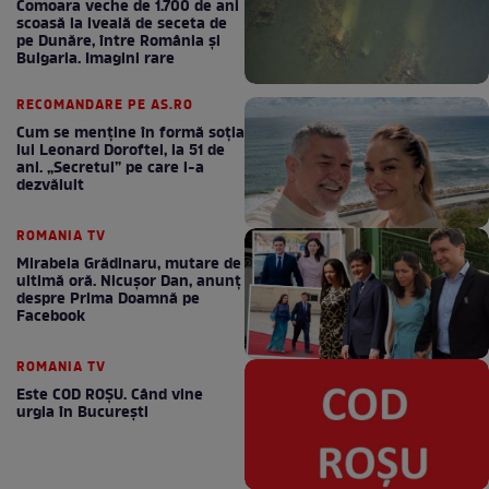
Comoara veche de 1.700 de ani
scoasă la iveală de seceta de
pe Dunăre, între România şi
Bulgaria. Imagini rare
RECOMANDARE PE AS.RO
Cum se menţine în formă soţia
lui Leonard Doroftei, la 51 de
ani. „Secretul” pe care l-a
dezvăluit
ROMANIA TV
Mirabela Grădinaru, mutare de
ultimă oră. Nicuşor Dan, anunţ
despre Prima Doamnă pe
Facebook
ROMANIA TV
Este COD ROŞU. Când vine
urgia în Bucureşti