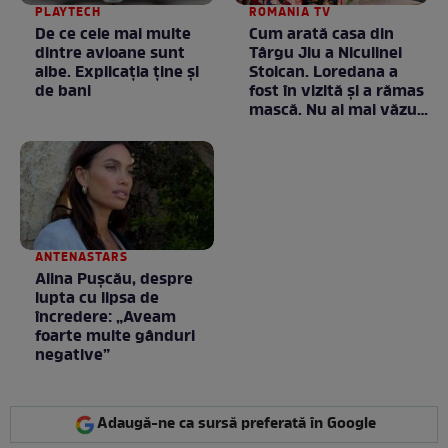
PLAYTECH
ROMANIA TV
De ce cele mai multe
Cum arată casa din
dintre avioane sunt
Târgu Jiu a Niculinei
albe. Explicația ține și
Stoican. Loredana a
de bani
fost în vizită și a rămas
mască. Nu ai mai văzut
la nimeni așa ceva:
Fără cuvinte / VIDEO
ANTENASTARS
Alina Pușcău, despre
lupta cu lipsa de
încredere: „Aveam
foarte multe gânduri
negative”
Adaugă-ne ca sursă preferată în Google