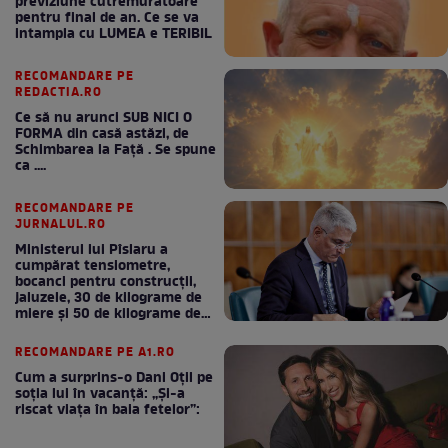
previziune cutremuratoare
pentru final de an. Ce se va
intampla cu LUMEA e TERIBIL
RECOMANDARE PE
REDACTIA.RO
Ce să nu arunci SUB NICI O
FORMA din casă astăzi, de
Schimbarea la Față . Se spune
ca ....
RECOMANDARE PE
JURNALUL.RO
Ministerul lui Pîslaru a
cumpărat tensiometre,
bocanci pentru construcții,
jaluzele, 30 de kilograme de
miere și 50 de kilograme de
cafea
RECOMANDARE PE A1.RO
Cum a surprins-o Dani Oțil pe
soția lui în vacanță: „Și-a
riscat viața în baia fetelor”: