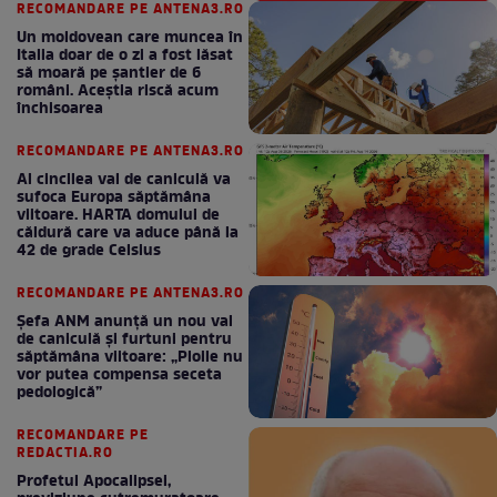
RECOMANDARE PE ANTENA3.RO
Un moldovean care muncea în
Italia doar de o zi a fost lăsat
să moară pe şantier de 6
români. Aceștia riscă acum
închisoarea
RECOMANDARE PE ANTENA3.RO
Al cincilea val de caniculă va
sufoca Europa săptămâna
viitoare. HARTA domului de
căldură care va aduce până la
42 de grade Celsius
RECOMANDARE PE ANTENA3.RO
Șefa ANM anunță un nou val
de caniculă și furtuni pentru
săptămâna viitoare: „Ploile nu
vor putea compensa seceta
pedologică”
RECOMANDARE PE
REDACTIA.RO
Profetul Apocalipsei,